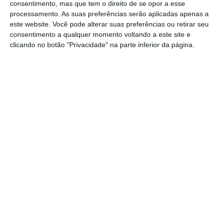
consentimento, mas que tem o direito de se opor a esse
registaram as maiores taxas de sindicalização
processamento. As suas preferências serão aplicadas apenas a
em 2016 — 90% e 67% respetivamente. Em
este website. Você pode alterar suas preferências ou retirar seu
sentido inverso, aparecem a Estónia (5%) e a
consentimento a qualquer momento voltando a este site e
clicando no botão "Privacidade" na parte inferior da página.
Lituânia (8%).
Leia a notícia completa no
Jornal de Negócios
(acesso pago).
Governo suspende 18
obras na ferrovia do Norte
e Centro
As 18 intervenções prioritárias na ferrovia do
Norte e Centro apresentadas pelo Executivo
em 2016 foram adiadas ou canceladas.
Exemplo dessa suspensão é a eletrificação da