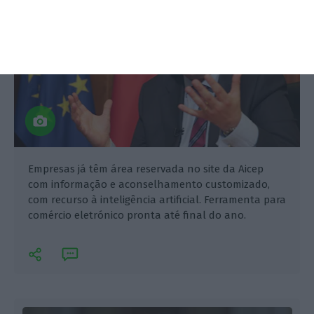
Empresas já têm área reservada no site da Aicep
com informação e aconselhamento customizado,
com recurso à inteligência artificial. Ferramenta para
comércio eletrónico pronta até final do ano.