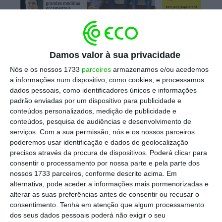
Sindicalização em Portugal
Damos valor à sua privacidade
caiu para 15%
Nós e os nossos 1733
parceiros
armazenamos e/ou acedemos
a informações num dispositivo, como cookies, e processamos
dados pessoais, como identificadores únicos e informações
padrão enviadas por um dispositivo para publicidade e
A taxa de sindicalização em Portugal passou
conteúdos personalizados, medição de publicidade e
de 60,8% em 1978 para 15,3% em 2016,
conteúdos, pesquisa de audiências e desenvolvimento de
evolução que representa a segunda maior
serviços.
Com a sua permissão, nós e os nossos parceiros
poderemos usar identificação e dados de geolocalização
quebra entre os países da Organização para
precisos através da procura de dispositivos. Poderá clicar para
a Cooperação e o Desenvolvimento
consentir o processamento por nossa parte e pela parte dos
Económico (OCDE). No conjunto dos 25 países
nossos 1733 parceiros, conforme descrito acima. Em
alternativa, pode aceder a informações mais pormenorizadas e
analisados, foi a Nova Zelândia a registar o
alterar as suas preferências antes de consentir ou recusar o
maior recuo da sindicalização. Destaque ainda
consentimento.
Tenha em atenção que algum processamento
para a Islândia e para a Suécia, que
dos seus dados pessoais poderá não exigir o seu