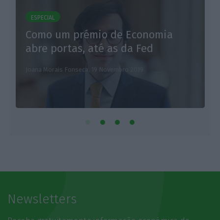
ESPECIAL
Como um prémio de Economia
L
abre portas, até as da Fed
Joana Morais Fonseca,
19 Novembro 2019
Newsletters