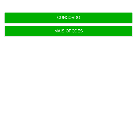
CONCORDO
MAIS OPÇÕES
Populares
Investimentos de mais de um bilião em IA ainda
pouco rendem
3 Agosto 2026
5 projetos nacionais para o espaço recebem 600
mil euros
3 Agosto 2026
Preços do petróleo em alta com incertezas nas
negociações
4 Agosto 2026