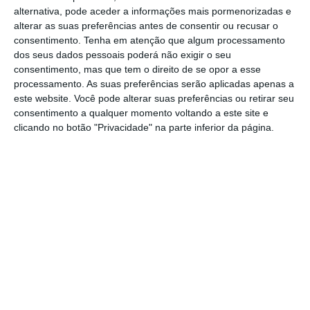
alternativa, pode aceder a informações mais pormenorizadas e
alterar as suas preferências antes de consentir ou recusar o
Em comunicado, a ARSLVT refere que “os
consentimento.
Tenha em atenção que algum processamento
dos seus dados pessoais poderá não exigir o seu
passos subsequentes a esta decisão [de não
consentimento, mas que tem o direito de se opor a esse
renovação] encontram-se em avaliação”.
processamento. As suas preferências serão aplicadas apenas a
este website. Você pode alterar suas preferências ou retirar seu
consentimento a qualquer momento voltando a este site e
No entender de Bernardino Soares, “é preciso
clicando no botão "Privacidade" na parte inferior da página.
garantir a manutenção do cumprimento de
obrigações do contrato por parte do atual
gestor e é preciso garantir que, havendo uma
transição, não há nenhuma situação de
rutura e que é possível constituir equipas
hospitalares, de gestão e de cuidados
clínicos, em condições de prestar um bom
serviço à população”.