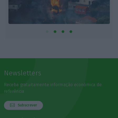
Newsletters
Receba gratuitamente informação económica de
referência
Subscrever