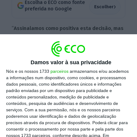
Escolha o ECO como fonte
›
Escolher
preferida no Google
“
Assinalamos como positiva esta decisão, mas
ela ainda não concretiza o regresso à gestão
pública
, uma vez que o Governo não clarificou
se é essa a sua opção ou se é lançar um
Damos valor à sua privacidade
concurso para uma nova PPP. Essa questão
está por definir. A nossa preferência é por
Nós e os nossos 1733
parceiros
armazenamos e/ou acedemos
a informações num dispositivo, como cookies, e processamos
uma gestão pública”, disse o autarca.
dados pessoais, como identificadores únicos e informações
padrão enviadas por um dispositivo para publicidade e
conteúdos personalizados, medição de publicidade e
O atual contrato da PPP no Hospital Beatriz
conteúdos, pesquisa de audiências e desenvolvimento de
serviços.
Com a sua permissão, nós e os nossos parceiros
Ângelo termina dentro de dois anos e
a
poderemos usar identificação e dados de geolocalização
decisão de não renovação do contrato de
precisos através da procura de dispositivos. Poderá clicar para
gestão por um prazo de 10 anos foi
consentir o processamento por nossa parte e pela parte dos
nossos 1733 parceiros, conforme descrito acima. Em
comunicada dentro do prazo legal
.