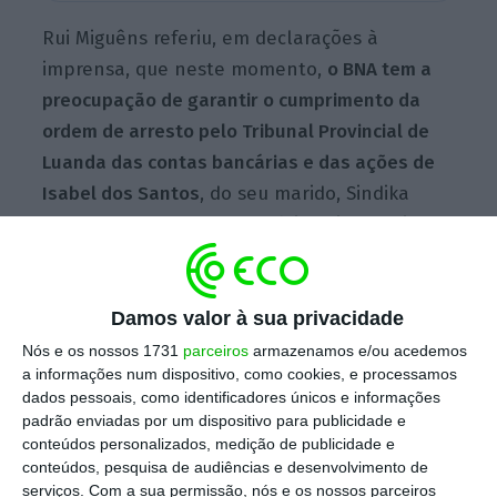
Rui Miguêns referiu, em declarações à
imprensa, que neste momento,
o BNA tem a
preocupação de garantir o cumprimento da
ordem de arresto pelo Tribunal Provincial de
Luanda das contas bancárias e das ações de
Isabel dos Santos
, do seu marido, Sindika
Dokolo, e do seu gestor, Mário Leite da Silva.
Damos valor à sua privacidade
Quem fica mal na “fotografia” do Luanda Leaks?
Nós e os nossos 1731
parceiros
armazenamos e/ou acedemos
Ler Mais
a informações num dispositivo, como cookies, e processamos
dados pessoais, como identificadores únicos e informações
padrão enviadas por um dispositivo para publicidade e
“Esse tem sido o nosso foco, mas
conteúdos personalizados, medição de publicidade e
conteúdos, pesquisa de audiências e desenvolvimento de
naturalmente que o BNA, com as
serviços.
Com a sua permissão, nós e os nossos parceiros