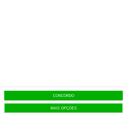
Últimas
8:27
Conflito de interesses no SUCH anula negócios de
milhões
8:11
Hoje nas notícias: discriminação salarial, ferrovia
e PS
8:00
Geely quer liderar a próxima geração da
CONCORDO
mobilidade
MAIS OPÇÕES
7:07
Exército com 16,5 milhões para compra de veículos