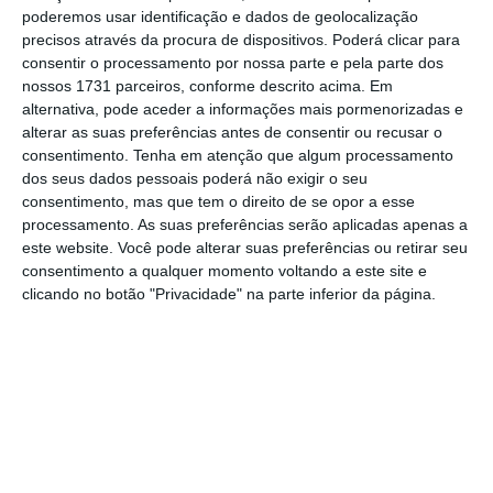
responsabilidades que tem pela estabilidade
poderemos usar identificação e dados de geolocalização
do sistema financeiro nacional e bancário em
precisos através da procura de dispositivos. Poderá clicar para
consentir o processamento por nossa parte e pela parte dos
particular
, acompanha com muita atenção
nossos 1731 parceiros, conforme descrito acima. Em
todos os desenvolvimentos à volta do caso
”,
alternativa, pode aceder a informações mais pormenorizadas e
referiu.
alterar as suas preferências antes de consentir ou recusar o
consentimento.
Tenha em atenção que algum processamento
dos seus dados pessoais poderá não exigir o seu
Instado a comentar o anúncio da
renúncia de
consentimento, mas que tem o direito de se opor a esse
Mário Leite da Silva ao cargo de presidente
processamento. As suas preferências serão aplicadas apenas a
este website. Você pode alterar suas preferências ou retirar seu
do conselho de administração do Bando de
consentimento a qualquer momento voltando a este site e
Fomento Angola
, o vice-governador do BNA
clicando no botão "Privacidade" na parte inferior da página.
preferiu não emitir qualquer opinião.
Isabel dos Santos, empresária angolana e
filha do ex-Presidente de Angola, José
Eduardo dos Santos,
foi constituída arguida
,
bem como Sarju Raikundalia, ex-