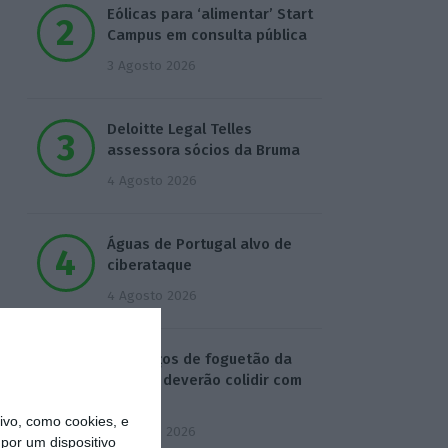
Eólicas para ‘alimentar’ Start
Campus em consulta pública
3 Agosto 2026
Deloitte Legal Telles
assessora sócios da Bruma
4 Agosto 2026
Águas de Portugal alvo de
ciberataque
4 Agosto 2026
Destroços de foguetão da
SpaceX deverão colidir com
Lua
vo, como cookies, e
5 Agosto 2026
por um dispositivo