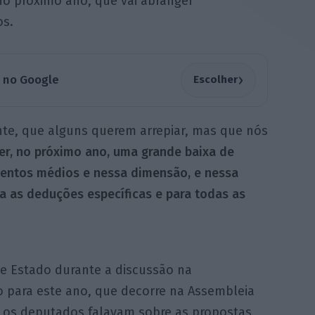
no próximo ano, que vai abranger
os.
›
a no Google
Escolher
te, que alguns querem arrepiar, mas que nós
r, no próximo ano, uma grande baixa de
mentos médios e nessa dimensão, e nessa
ra as deduções específicas e para todas as
 de Estado durante a discussão na
 para este ano, que decorre na Assembleia
, os deputados falavam sobre as propostas