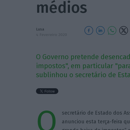
médios
Lusa
4 Fevereiro 2020
O Governo pretende desencad
impostos", em particular "pa
sublinhou o secretário de Est
O
secretário de Estado dos A
anunciou esta terça-feira 