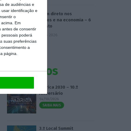
sa de audiências e
usar identificação e
O dia em direto nos
nsentir o
mercados e na economia – 6
o acima. Em
de agosto
s antes de consentir
6 Agosto 2026
 pessoais poderá
s suas preferências
 consentimento a
da página.
Eventos
Fábrica 2030 – 10.º
Aniversário
14/10/2026
SAIBA MAIS
3.º Local Summit