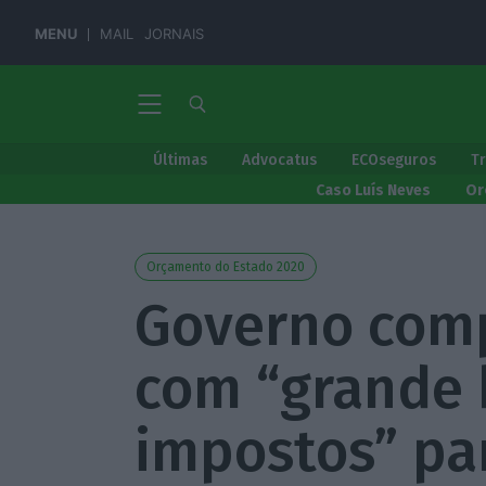
MENU
MAIL
JORNAIS
Últimas
Advocatus
ECOseguros
T
Caso Luís Neves
Or
Orçamento do Estado 2020
Governo com
com “grande 
impostos” pa