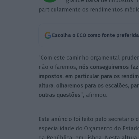
grande baixa de impostos” 
particularmente os rendimentos médi
Escolha o ECO como fonte preferid
“Com este caminho orçamental pruden
não o faremos,
nós conseguiremos faze
impostos, em particular para os rendi
altura, olharemos para os escalões, pa
outras questões”
, afirmou.
Este anúncio foi feito pelo secretário
especialidade do Orçamento do Estado
da República, em Lisboa. Nesta altura