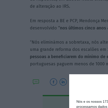
de alteração ao IRS.
Em resposta a BE e PCP, Mendonça Me
desenvolvido
“nos últimos cinco anos a
“Nós eliminámos a sobretaxa, nós alte
uma grande reforma dos escalões em 
pessoas a beneficiarem do mínimo de e
portuguesas paguem menos de 1000 mi
Nós e os nossos 17
Assine o
processamos dados p