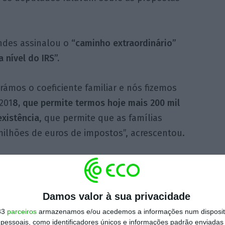
ndes assinalou o
“caminho extraordinário”
 nível do IRS”.
rámos o coeficiente familiar e nós fizemos
201
8, que permite termos hoje mais 200 mil
xistência
, que permite que as famílias
lhões de euros de impostos”, acrescentou.
https://eco.sapo.pt/2020/02/04/overno-compromete-se-com-grande-baixa-de-impostos-para-rendimentos-medios/
Copiar
Damos valor à sua privacidade
33
parceiros
armazenamos e/ou acedemos a informações num dispositi
 ECO Premium
essoais, como identificadores únicos e informações padrão enviadas 