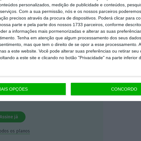
conteúdos personalizados, medição de publicidade e conteúdos, pesqui
serviços.
Com a sua permissão, nós e os nossos parceiros poderemos 
mação é mais importante do que
ção precisos através da procura de dispositivos. Poderá clicar para co
dependente e rigoroso.
ossa parte e pela parte dos nossos 1733 parceiros, conforme descrit
eder a informações mais pormenorizadas e alterar as suas preferência
timento.
Tenha em atenção que algum processamento dos seus dados
Premium e tenha acesso a notícias
nsentimento, mas que tem o direito de se opor a esse processamento. A
as a este website. Você pode alterar suas preferências ou retirar seu
nta, às reportagens e especiais que
tando a este site e clicando no botão "Privacidade" na parte inferior 
ória.
 de apoiar o ECO e os seus
artida é o jornalismo independente,
AIS OPÇÕES
CONCORDO
Assine já
todos os planos