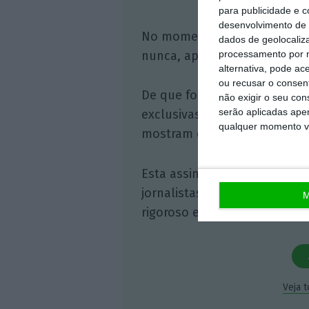
para publicidade e 
desenvolvimento de 
No momento em que a infor
dados de geolocaliza
nunca, apoie o jornalismo in
processamento por n
alternativa, pode ac
ou recusar o consen
De que forma? Assine o ECO 
não exigir o seu co
serão aplicadas apen
exclusivas, à opinião que co
qualquer momento vol
mostram o outro lado da hist
Esta assinatura é uma forma
jornalistas. A nossa contrap
M
rigoroso e credível.
Veja 