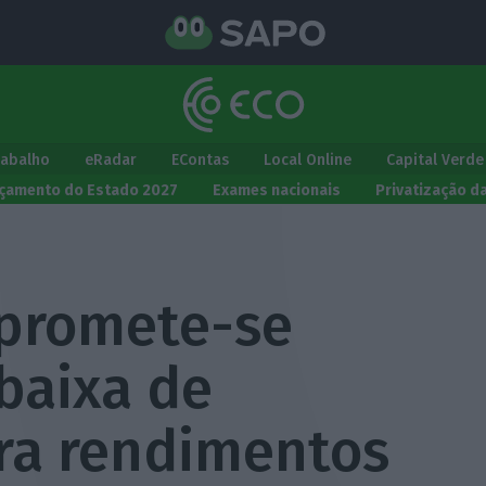
rabalho
eRadar
EContas
Local Online
Capital Verde
çamento do Estado 2027
Exames nacionais
Privatização d
promete-se
baixa de
ra rendimentos