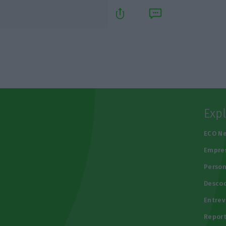
Exp
e
ECO N
Empre
Person
Descod
Entrev
Repor