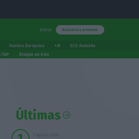
Entrar
Assinatura premium
Fundos Europeus
+M
ECO Avenida
a TAP
Ataque ao Irão
Últimas
7 Agosto 2026