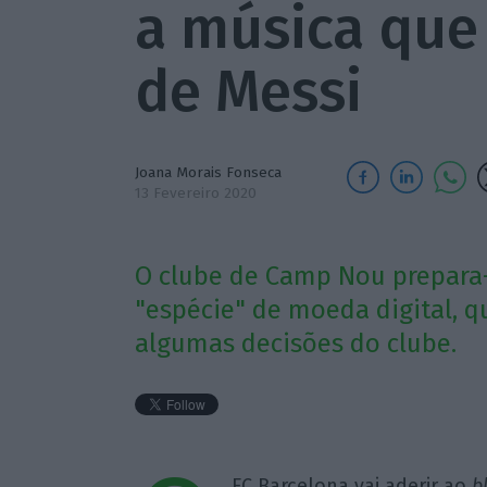
a música que 
de Messi
Joana Morais Fonseca
13 Fevereiro 2020
O clube de Camp Nou prepara-
"espécie" de moeda digital, q
algumas decisões do clube.
FC Barcelona vai aderir ao
b