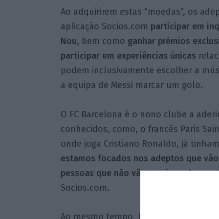
Ao adquirirem estas “moedas”, os adep
aplicação Socios.com
participar em in
Nou
, bem como
ganhar prémios exclus
participar em experiências únicas
rela
podem inclusivamente escolher a músi
a equipa de Messi marcar um golo.
O FC Barcelona é o nono clube a aderi
conhecidos, como, o francês Paris Sain
onde joga Cristiano Ronaldo, já tinha
estamos focados nos adeptos que vão a
pessoas que não vão aos jogos
“, apon
Socios.com.
Ao mesmo tempo, Josep Pont garante q