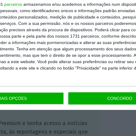
31
parceiros
armazenamos e/ou acedemos a informações num dispositi
ma clara aposta na esfera digital, por forma
essoais, como identificadores únicos e informações padrão enviadas 
ndial”
, aponta o responsável pela área
conteúdos personalizados, medição de publicidade e conteúdos, pesqui
serviços.
Com a sua permissão, nós e os nossos parceiros poderemos 
nota de imprensa.
ção precisos através da procura de dispositivos. Poderá clicar para co
ossa parte e pela parte dos nossos 1731 parceiros, conforme descrit
eder a informações mais pormenorizadas e alterar as suas preferência
https://eco.sapo.pt/2020/02/13/fc-barcelona-adere-ao-blockchain-tokens-vao-permitir-aos-fas-escolherem-a-musica-que-toca-nos-golos-de-messi/
timento.
Tenha em atenção que algum processamento dos seus dados
Copiar
nsentimento, mas que tem o direito de se opor a esse processamento. A
as a este website. Você pode alterar suas preferências ou retirar seu
tando a este site e clicando no botão "Privacidade" na parte inferior 
 ECO Premium
mação é mais importante do que
AIS OPÇÕES
CONCORDO
dependente e rigoroso.
Premium e tenha acesso a notícias
nta, às reportagens e especiais que