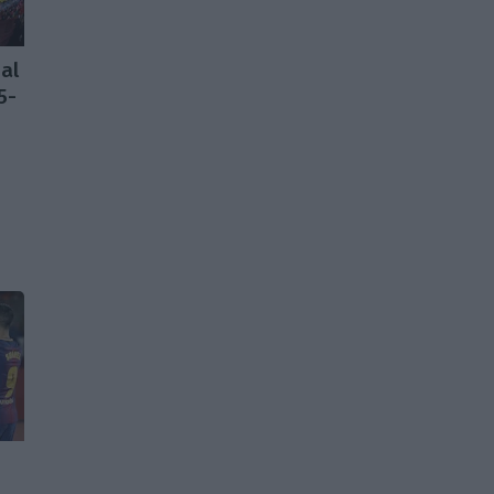
al
5-