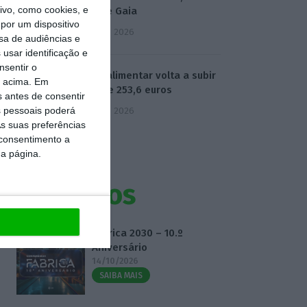
vo, como cookies, e
Neves e Gaia
por um dispositivo
5 Agosto 2026
sa de audiências e
usar identificação e
nsentir o
Cabaz alimentar volta a subir
o acima. Em
e atinge 253,6 euros
s antes de consentir
 pessoais poderá
5 Agosto 2026
s suas preferências
 consentimento a
da página.
Eventos
Fábrica 2030 – 10.º
Aniversário
14/10/2026
SAIBA MAIS