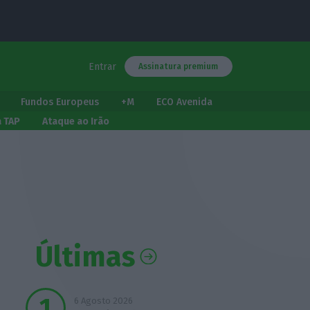
Entrar
Assinatura premium
Fundos Europeus
+M
ECO Avenida
a TAP
Ataque ao Irão
Últimas
6 Agosto 2026