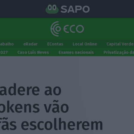
rabalho
eRadar
EContas
Local Online
Capital Verde
2027
Caso Luís Neves
Exames nacionais
Privatização d
 adere ao
Tokens vão
fãs escolherem