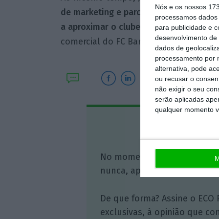
Nós e os nossos 17
de marketing e parcerias inovadoras nu
processamos dados p
a aproximar o clube dos fãs a nível mu
para publicidade e 
desenvolvimento de 
comercial do FC Barcelona, citado na 
dados de geolocaliza
processamento por n
alternativa, pode ac
ou recusar o consen
não exigir o seu co
serão aplicadas apen
qualquer momento vol
Assine o
No momento em que a infor
M
nunca, apoie o jornalismo in
De que forma? Assine o ECO 
exclusivas, à opinião que co