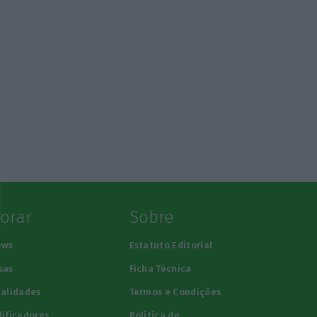
lorar
Sobre
ews
Estatuto Editorial
sas
Ficha Técnica
alidades
Termos e Condições
ificadores
Política de