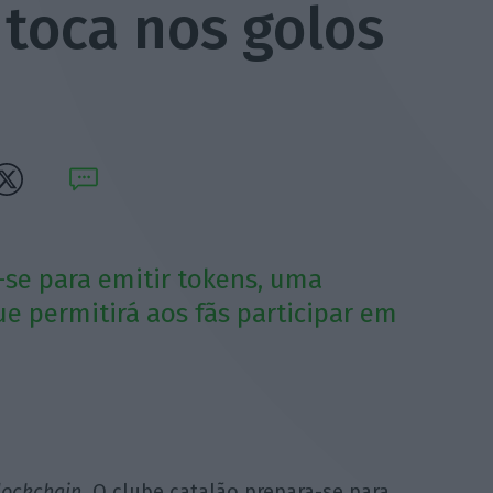
toca nos golos
se para emitir tokens, uma
ue permitirá aos fãs participar em
lockchain
. O clube catalão prepara-se para