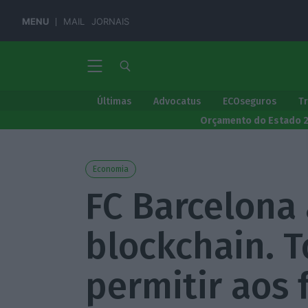
MENU
MAIL
JORNAIS
Últimas
Advocatus
ECOseguros
T
Orçamento do Estado 
Economia
FC Barcelona
blockchain. 
permitir aos 