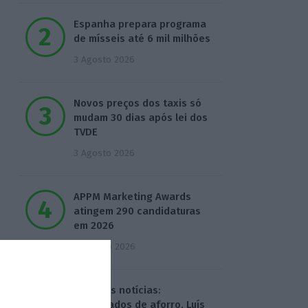
Espanha prepara programa
de mísseis até 6 mil milhões
3 Agosto 2026
Novos preços dos taxis só
mudam 30 dias após lei dos
TVDE
3 Agosto 2026
APPM Marketing Awards
atingem 290 candidaturas
em 2026
4 Agosto 2026
Hoje nas notícias:
certificados de aforro, Luís