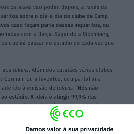
tos catalães vão poder, depois, através da
quéritos sobre o dia-a-dia do clube de Camp
ivos caso façam parte desses inquéritos, ou
cionadas com o Barça. Segundo a
Bloomberg,
ca que irá passar no estádio de cada vez que
r aos
tokens
. Além dos catalães vários clubes
t-Germain ou a Juventus, equipa italiana
m aderido à emissão de
tokens.
“Nós não
o estádio. A ideia é atingir 99,9% das
ta Alexandre Drefus, diretor executivo do
Damos valor à sua privacidade
ue este acordo permitirá “
desenvolver ações