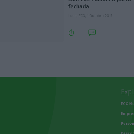
fechada
Lusa, ECO,
1 Outubro 2017
Exp
e
ECO N
Empre
Person
Descod