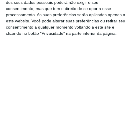
para uma
offshore
no Dubai.
dos seus dados pessoais poderá não exigir o seu
consentimento, mas que tem o direito de se opor a esse
processamento. As suas preferências serão aplicadas apenas a
Na sequência da polémica, a empresária
este website. Você pode alterar suas preferências ou retirar seu
colocou a sua posição de 42,5% do banco à
consentimento a qualquer momento voltando a este site e
venda. O
Abanca está agora a realizar uma
clicando no botão "Privacidade" na parte inferior da página.
due diligence
para fechar a aquisição do
EuroBic
que se espera que venha a acontecer
nas próximas semanas.
Carlos Costa também deverá ser chamado ao
Parlamento por causa do tema do cartel da
banca e das comissões bancárias.
1
https://eco.sapo.pt/2020/02/26/luanda-leaks-carlos-costa-ouvido-no-parlamento-no-dia-4-de-marco/
Copiar