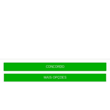
Populares
Tensões entre Espanha e Marrocos vão além da
crise em Ceuta
4 Agosto 2026
CONCORDO
Procuradoria Europeia pede documentos sobre
MAIS OPÇÕES
obras da PJ
3 Agosto 2026
Japão deve reforçar exército com urgência
4 Agosto 2026