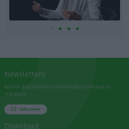
Newsletters
Receba gratuitamente informação económica de
referência
Subscrever
Download