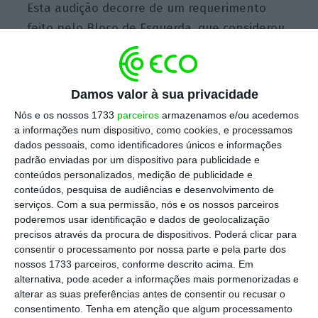
Esta audição decorre de um requerimento
feito pelo Bloco de Esquerda, que considerou
ser
“imperativo que o Banco de Portugal
esclareça o acompanhamento que estará a
fazer às atividades financeiras relacionadas
Damos valor à sua privacidade
com Isabel dos Santos em Portugal”.
Os
Nós e os nossos 1733
parceiros
armazenamos e/ou acedemos
bloquistas querem “apuramento de todas as
a informações num dispositivo, como cookies, e processamos
dados pessoais, como identificadores únicos e informações
responsabilidades nas falhas no sistema de
padrão enviadas por um dispositivo para publicidade e
prevenção do branqueamento de capitais do
conteúdos personalizados, medição de publicidade e
EuroBic”.
conteúdos, pesquisa de audiências e desenvolvimento de
serviços.
Com a sua permissão, nós e os nossos parceiros
poderemos usar identificação e dados de geolocalização
precisos através da procura de dispositivos. Poderá clicar para
Segundo a investigação do consórcio
consentir o processamento por nossa parte e pela parte dos
internacional de jornalistas,
Isabel dos
nossos 1733 parceiros, conforme descrito acima. Em
Santos terá transferido mais de 100 milhões
alternativa, pode aceder a informações mais pormenorizadas e
alterar as suas preferências antes de consentir ou recusar o
de dólares de contas da Sonangol no EuroBic
consentimento.
Tenha em atenção que algum processamento