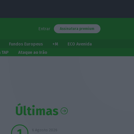
Entrar
Assinatura premium
Fundos Europeus
+M
ECO Avenida
a TAP
Ataque ao Irão
Últimas
6 Agosto 2026