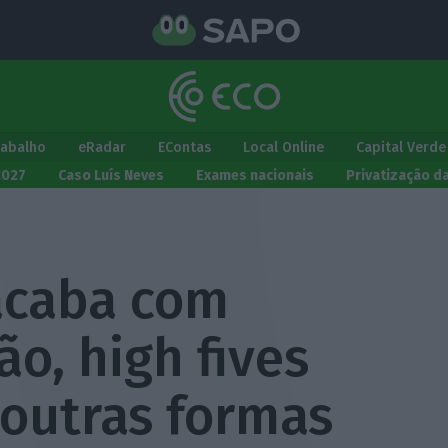
rabalho
eRadar
EContas
Local Online
Capital Verde
2027
Caso Luís Neves
Exames nacionais
Privatização d
acaba com
o, high fives
 outras formas