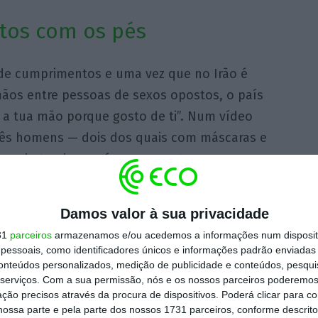
tos com os pés
a de cumprimentos e uma vez que no Irão é
mãos entre pessoas de sexos opostos, o país
 a tua mão porque gosto de ti”. Num vídeo
 três homens — dois dos quais com máscaras e
-se batendo os pés um no outro – o
o Irão já morreram 66 pessoas vítimas deste
Damos valor à sua privacidade
31
parceiros
armazenamos e/ou acedemos a informações num dispositi
es já não vão dar
essoais, como identificadores únicos e informações padrão enviadas 
conteúdos personalizados, medição de publicidade e conteúdos, pesqui
serviços.
Com a sua permissão, nós e os nossos parceiros poderemos 
ção precisos através da procura de dispositivos. Poderá clicar para co
 profissional (NBA) emitiu dez
ossa parte e pela parte dos nossos 1731 parceiros, conforme descrit