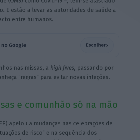
de (OMS) como Covid-19 –, têm-se alastrado
 E estão a levar as autoridades de saúde a
acto entre humanos.
›
a no Google
Escolher
inhos nas missas, a
high fives
, passando por
heça “regras” para evitar novas infeções.
issas e comunhão só na mão
CEP) apelou a mudanças nas celebrações de
situações de risco” e na sequência dos