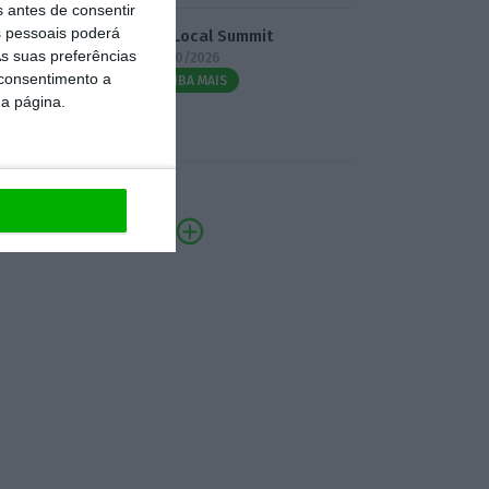
s antes de consentir
 pessoais poderá
3.º Local Summit
s suas preferências
07/10/2026
 consentimento a
SAIBA MAIS
da página.