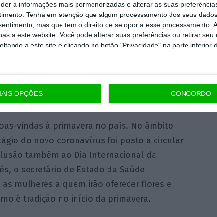
eder a informações mais pormenorizadas e alterar as suas preferência
tre as quais que evitem dar
high five
aos
timento.
Tenha em atenção que algum processamento dos seus dados
rafos, devido ao surto de Covid-19. Para
nsentimento, mas que tem o direito de se opor a esse processamento. A
as a este website. Você pode alterar suas preferências ou retirar seu
ntactou uma série de especialistas em doenças
tando a este site e clicando no botão "Privacidade" na parte inferior 
ontrolo de Doenças e investigadores da
e.
, apela a Roménia
AIS OPÇÕES
CONCORDO
boas-vindas à primavera no país. No âmbito
tágio do novo coronavírus foi posto a circular
 alusão também ao Dia Internacional da
és, o secretário de Estado da Saúde
as mulheres a quem irão oferecer flores e
mo é tradição no início da primavera.