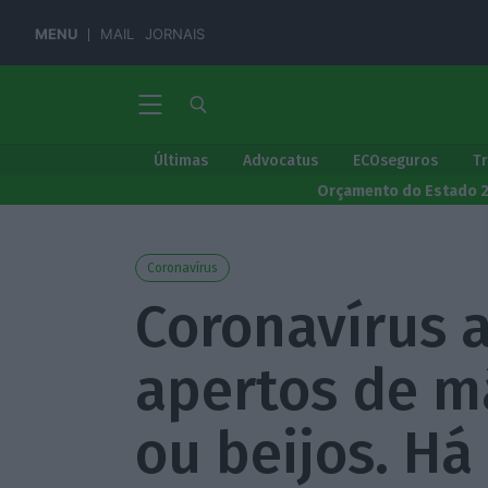
MENU
MAIL
JORNAIS
Últimas
Advocatus
ECOseguros
T
Orçamento do Estado 
Coronavírus
Coronavírus 
apertos de mã
ou beijos. Há