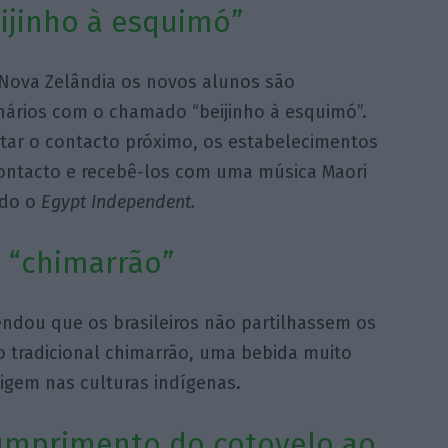
eijinho à esquimó”
 Nova Zelândia os novos alunos são
nários com o chamado “beijinho à esquimó”.
tar o contacto próximo, os estabelecimentos
contacto e recebê-los com uma música Maori
ndo o
Egypt Independent.
o “chimarrão”
endou que os brasileiros não partilhassem os
 tradicional chimarrão, uma bebida muito
igem nas culturas indígenas.
cumprimento do cotovelo ao