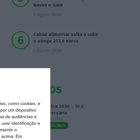
Neves e Gaia
5 Agosto 2026
Cabaz alimentar volta a subir
e atinge 253,6 euros
5 Agosto 2026
Eventos
vo, como cookies, e
Fábrica 2030 – 10.º
por um dispositivo
Aniversário
sa de audiências e
14/10/2026
usar identificação e
SAIBA MAIS
nsentir o
o acima. Em