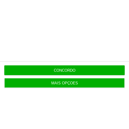
Diretor financeiro da PJ nega obra feita por amigo
de Neves
19:53
Trump recorre ao Supremo após tribunal parar
salão de baile
19:42
Bolt, Lime e Byrd criticam referendo às trotinetes
CONCORDO
em Lisboa
MAIS OPÇÕES
19:04
Concorrência deixa dona da Fnac comprar 11 lojas
da Staples