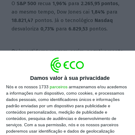
O
S&P 500
recua
1,96%
para
2.265,95 pontos
,
ao mesmo tempo, Dow Jones cai
1,
84%
para
18
.
821,47
pontos. Já o tecnológico
Nasdaq
desvaloriza
0,73%
para
6.829,53
pontos.
Os investidores reagem, assim, negativamente
às novas medidas de emergência anunciadas
esta segunda-feira pelo Banco central norte-
americano, que
retirou os limites para
Damos valor à sua privacidade
comprar dívida pública e privada do país,
com
Nós e os nossos 1733
parceiros
armazenamos e/ou acedemos
o intuito de ajudar a estimular os fluxos
a informações num dispositivo, como cookies, e processamos
dados pessoais, como identificadores únicos e informações
financeiros na economia.
padrão enviadas por um dispositivo para publicidade e
conteúdos personalizados, medição de publicidade e
Este anúncio chegou a fazer disparar os
conteúdos, pesquisa de audiências e desenvolvimento de
serviços.
Com a sua permissão, nós e os nossos parceiros
preços de petróleo, que têm tido fortes
poderemos usar identificação e dados de geolocalização