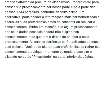
quedas face à diminuição da procura nos
precisos através da procura de dispositivos. Poderá clicar para
últimos dias, já que os futuros chegaram a
consentir o processamento por nossa parte e pela parte dos
nossos 1733 parceiros, conforme descrito acima. Em
valorizar 3%, de acordo com a
Reuters
. Ainda
alternativa, pode aceder a informações mais pormenorizadas e
assim e dado a volatilidade do mercado, o
alterar as suas preferências antes de consentir ou recusar o
Brent
, que serve de referência para a Europa,
consentimento.
Tenha em atenção que algum processamento
dos seus dados pessoais poderá não exigir o seu
recua 2,97% para 26,17 dólares, ao mesmo
consentimento, mas que tem o direito de se opor a esse
tempo, o crude
WTI
, em Nova Iorque, soma
processamento. As suas preferências serão aplicadas apenas a
0,18%.
este website. Você pode alterar suas preferências ou retirar seu
consentimento a qualquer momento voltando a este site e
clicando no botão "Privacidade" na parte inferior da página.
“
Estes esforços, por si só, não farão nada
contra o vírus, esse é o grande problema.
Ajudarão, mas ainda precisamos de políticas
viradas para as pessoas que estão realmente
a sofrer com ele
“, disse Scott Brown,
economista-chefe da Raymond James, citado
pela
Reuters
.