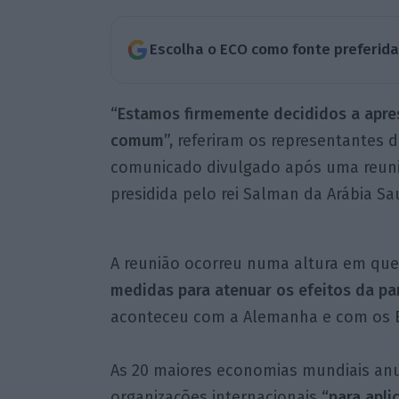
Escolha o ECO como fonte preferid
“Estamos firmemente decididos a apre
comum”,
referiram os representantes 
comunicado divulgado após uma reuniã
presidida pelo rei Salman da Arábia Sa
A reunião ocorreu numa altura em qu
medidas para atenuar os efeitos da p
aconteceu com a Alemanha e com os E
As 20 maiores economias mundiais an
organizações internacionais
“para apli