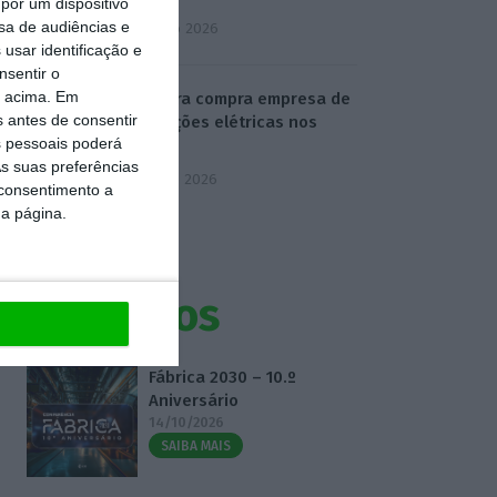
por um dispositivo
sa de audiências e
4 Agosto 2026
usar identificação e
nsentir o
o acima. Em
Visabeira compra empresa de
s antes de consentir
instalações elétricas nos
 pessoais poderá
EUA
s suas preferências
5 Agosto 2026
 consentimento a
da página.
Eventos
Fábrica 2030 – 10.º
Aniversário
14/10/2026
SAIBA MAIS