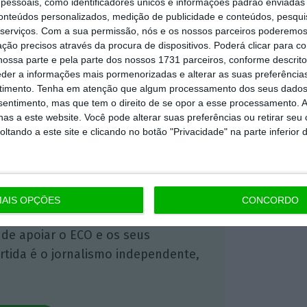
essoais, como identificadores únicos e informações padrão enviadas 
conteúdos personalizados, medição de publicidade e conteúdos, pesqui
serviços.
Com a sua permissão, nós e os nossos parceiros poderemos 
ção precisos através da procura de dispositivos. Poderá clicar para co
 ECO Premium
ossa parte e pela parte dos nossos 1731 parceiros, conforme descrit
eder a informações mais pormenorizadas e alterar as suas preferência
timento.
Tenha em atenção que algum processamento dos seus dados
mação é mais importante do que
nsentimento, mas que tem o direito de se opor a esse processamento. A
dependente e rigoroso.
as a este website. Você pode alterar suas preferências ou retirar seu
tando a este site e clicando no botão "Privacidade" na parte inferior 
Premium e tenha acesso a notícias
nta, às reportagens e especiais que
ória.
AIS OPÇÕES
CONCORDO
 de apoiar o ECO e os seus
artida é o jornalismo independente,