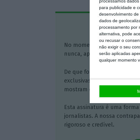
processamos dados p
para publicidade e 
desenvolvimento de 
dados de geolocaliza
Assine o
processamento por n
alternativa, pode ac
ou recusar o consen
No momento em que a infor
não exigir o seu co
nunca, apoie o jornalismo in
serão aplicadas apen
qualquer momento vol
De que forma? Assine o ECO 
exclusivas, à opinião que co
mostram o outro lado da hist
M
Esta assinatura é uma forma
jornalistas. A nossa contrap
rigoroso e credível.