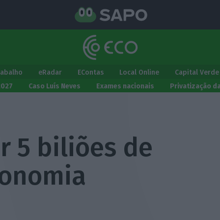
rabalho
eRadar
EContas
Local Online
Capital Verde
2027
Caso Luís Neves
Exames nacionais
Privatização d
r 5 biliões de
conomia