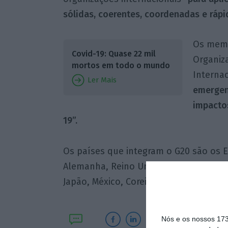
sólidas, coerentes, coordenadas e rápi
Os memb
Covid-19: Quase 22 mil
Organiz
mortos em todo o mundo
Internac
Ler Mais
emergen
impactos
19”.
Os países que integram o G20 são os E
Alemanha, Reino Unido, Argentina, Austr
Japão, México, Coreia do Sul, África do
Nós e os nossos 17