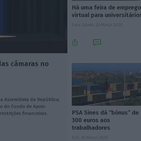
Há uma feira de empreg
virtual para universitário
Sara Calado,
26 Março 2020
das câmaras no
 da Assembleia da República,
io do Fundo de Apoio
PSA Sines dá “bónus” de
estrições financeiras.
300 euros aos
trabalhadores
ECO,
26 Março 2020