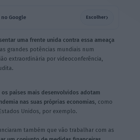
›
a no Google
Escolher
sentar uma frente unida contra essa ameaça
das grandes potências mundiais num
o extraordinária por videoconferência,
udita.
e
os países mais desenvolvidos adotam
andemia nas suas próprias economias
, como
stados Unidos, por exemplo.
unciaram também que vão trabalhar com as
car um conjunto de medidas financeiras