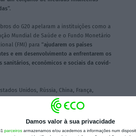
das”.
ros do G20 apelaram a instituições como a
ação Mundial de Saúde e o Fundo Monetário
ional (FMI) para
“ajudarem os países
tes e em desenvolvimento a enfrentarem os
 sanitários, económicos e sociais da covid-
stados Unidos, Rússia, China, França,
ália, Brasil, Canadá, Índia, Indonésia, Itália,
 Sul, Turquia, Arábia Saudita e União Europeia.
Damos valor à sua privacidade
31
parceiros
armazenamos e/ou acedemos a informações num dispositi
https://eco.sapo.pt/2020/03/26/g20-vai-injetar-5-bilioes-de-dolares-na-economia-mundial/
Copiar