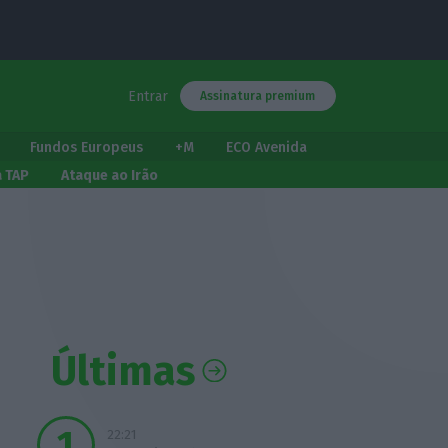
Entrar
Assinatura premium
Fundos Europeus
+M
ECO Avenida
a TAP
Ataque ao Irão
Últimas
22:21