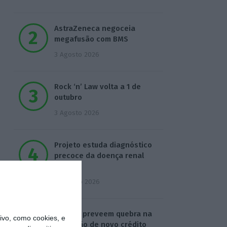
AstraZeneca negoceia
megafusão com BMS
3 Agosto 2026
Rock ‘n’ Law volta a 1 de
outubro
3 Agosto 2026
Projeto estuda diagnóstico
precoce da doença renal
crónica
4 Agosto 2026
Bancos preveem quebra na
vo, como cookies, e
produção de novo crédito