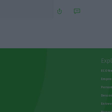
Exp
e
ECO N
Empre
Person
Descod
Entrev
Repor