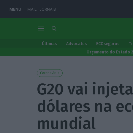
MENU
MAIL
JORNAIS
Últimas
Advocatus
ECOseguros
T
Orçamento do Estado 
Coronavírus
G20 vai injeta
dólares na e
mundial