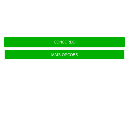
Últimas
6 Agosto 2026
Executivos da FIFA pressionados a aprovar plano
de Infantino
CONCORDO
6 Agosto 2026
MAIS OPÇÕES
Portugal com 680 óbitos em excesso em três
períodos do verão
6 Agosto 2026
Seguro: “inaceitável” que Estado se demita do
apoio social
6 Agosto 2026
Praias com “impactos significativos” devido ao