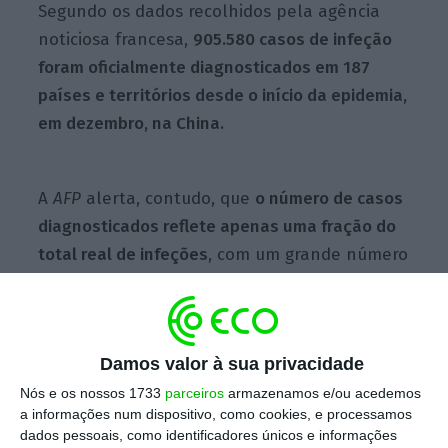
Segundo os dados recolhidos pela agência
noticiosa francesa,
905.580 casos de infeção
foram oficialmente diagnosticados em 187
países e territórios desde o início da epidemia,
em dezembro, na China.
A
AFP
alerta, contudo, que
o número de casos
diagnosticados reflete apenas uma fração do
total real de infeções
, com um grande número
de países atualmente a testar apenas os
casos que requerem atendimento hospitalar.
Entre esses casos, pelo menos esta quarta-
Damos valor à sua privacidade
feira,
176.500 são considerados curados pelas
autoridades de saúde.
Nós e os nossos 1733
parceiros
armazenamos e/ou acedemos
a informações num dispositivo, como cookies, e processamos
dados pessoais, como identificadores únicos e informações