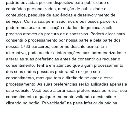
padrão enviadas por um dispositivo para publicidade e
Portugal tem 8.251 casos de coronavírus. Há 187
conteúdos personalizados, medição de publicidade e
mortes
conteúdos, pesquisa de audiências e desenvolvimento de
Ler Mais
serviços.
Com a sua permissão, nós e os nossos parceiros
poderemos usar identificação e dados de geolocalização
precisos através da procura de dispositivos. Poderá clicar para
Desde a contagem feita às 19h00 de terça-
consentir o processamento por nossa parte e pela parte dos
feira, registaram-se 4.708 novas mortes e
nossos 1733 parceiros, conforme descrito acima. Em
77.241 novos casos de infeção em todo o
alternativa, pode aceder a informações mais pormenorizadas e
alterar as suas preferências antes de consentir ou recusar o
mundo.
Os países com mais óbitos nas últimas
consentimento.
Tenha em atenção que algum processamento
24 horas são os Estados Unidos, com 1.036
dos seus dados pessoais poderá não exigir o seu
novas mortes, Espanha (864) e Itália (727).
consentimento, mas que tem o direito de se opor a esse
processamento. As suas preferências serão aplicadas apenas a
este website. Você pode alterar suas preferências ou retirar seu
A Itália, que registou sua primeira morte
consentimento a qualquer momento voltando a este site e
ligada ao coronavírus (doença Covid-19) no
clicando no botão "Privacidade" na parte inferior da página.
final de fevereiro, tem 13.155 mortes, para
110.574 casos e esta quarta-feira foram
anunciados 727 óbitos e 4.782 novas