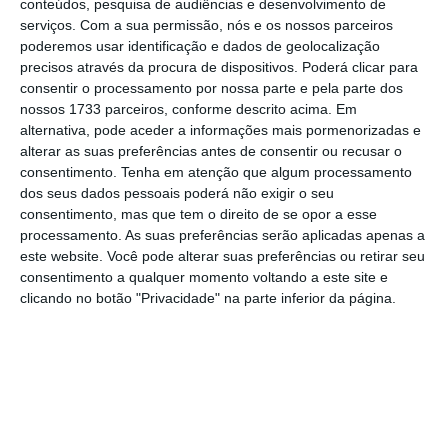
700.
conteúdos, pesquisa de audiências e desenvolvimento de
serviços.
Com a sua permissão, nós e os nossos parceiros
poderemos usar identificação e dados de geolocalização
Para o diretor dos CDC, Robert Redfield, os
precisos através da procura de dispositivos. Poderá clicar para
Estados Unidos estão a “aproximar-se do pico”
consentir o processamento por nossa parte e pela parte dos
nossos 1733 parceiros, conforme descrito acima. Em
da doença
. “Estamos prontos a instalar
alternativa, pode aceder a informações mais pormenorizadas e
milhares [de camas] mais caso sejam
alterar as suas preferências antes de consentir ou recusar o
necessário. Penso que não vamos precisar,
consentimento.
Tenha em atenção que algum processamento
dos seus dados pessoais poderá não exigir o seu
porque parece que atingimos um patamar e
consentimento, mas que tem o direito de se opor a esse
em vários casos [os números] estão a baixar”,
processamento. As suas preferências serão aplicadas apenas a
afirmou o Presidente norte-americano, na
este website. Você pode alterar suas preferências ou retirar seu
consentimento a qualquer momento voltando a este site e
conferência de imprensa diária sobre a
clicando no botão "Privacidade" na parte inferior da página.
situação da covid-19.
Donald Trump indicou ainda que os Estados
Unidos tinham realizado perto de três
milhões de testes de despistagem. “Três