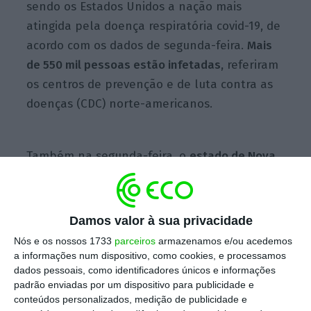
sendo os Estados Unidos a nação mais
atingida pela doença respiratória covid-19, de
acordo com os dados de segunda-feira.
Mais
de 550 mil pessoas estão infetadas,
referiram
os centros de prevenção e de luta contra as
doenças (CDC) norte-americanos.
Também na segunda-feira, o
estado de Nova
Iorque, centro da epidemia nos Estados
Unidos, ultrapassou a barreira dos dez mil
mortes
causadas pela covid-19. O governador
Damos valor à sua privacidade
do estado, Andrew Cuomo, considerou que “o
Nós e os nossos 1733
parceiros
armazenamos e/ou acedemos
pior já passou”, salientando que, pela
a informações num dispositivo, como cookies, e processamos
dados pessoais, como identificadores únicos e informações
primeira vez numa semana, o número de
padrão enviadas por um dispositivo para publicidade e
óbitos diário baixou para níveis inferiores a
conteúdos personalizados, medição de publicidade e