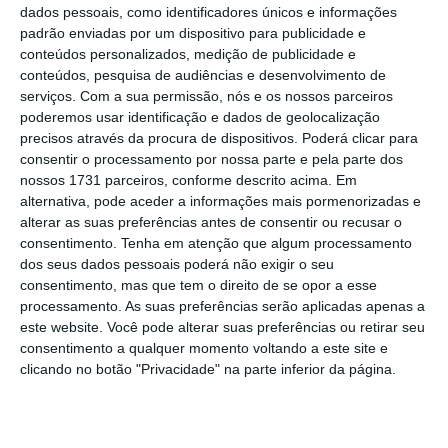
dados pessoais, como identificadores únicos e informações
Ontem, também no Parlamento, Ana Mendes
padrão enviadas por um dispositivo para publicidade e
conteúdos personalizados, medição de publicidade e
Godinho disse que o número de
conteúdos, pesquisa de audiências e desenvolvimento de
trabalhadores abrangidos por esta medida já
serviços.
Com a sua permissão, nós e os nossos parceiros
atingiu os 931 mil, sublinhando que o lay-off
poderemos usar identificação e dados de geolocalização
precisos através da procura de dispositivos. Poderá clicar para
simplificado está, assim, a funcionar como
consentir o processamento por nossa parte e pela parte dos
uma “almofada para manter os postos de
nossos 1731 parceiros, conforme descrito acima. Em
trabalho durante esta fase”.
alternativa, pode aceder a informações mais pormenorizadas e
alterar as suas preferências antes de consentir ou recusar o
consentimento.
Tenha em atenção que algum processamento
dos seus dados pessoais poderá não exigir o seu
Mais de 930 mil trabalhadores já estão em lay-off
consentimento, mas que tem o direito de se opor a esse
Ler Mais
processamento. As suas preferências serão aplicadas apenas a
este website. Você pode alterar suas preferências ou retirar seu
consentimento a qualquer momento voltando a este site e
clicando no botão "Privacidade" na parte inferior da página.
Já o primeiro-ministro disse ontem que os
dados que disponíveis indicam que o conjunto
de empresas que tinham requerido adesão ao