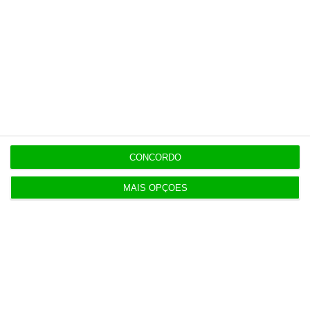
Assine já
Veja todos os planos
CONCORDO
Últimas
MAIS OPÇÕES
5 Agosto 2026
Infantino “mentiu” e “enganou”. Luís Figo exige
demissão
5 Agosto 2026
Barcelos aprova concurso para nova ETAR de 35