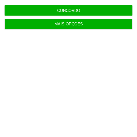
CONCORDO
Últimas
MAIS OPÇÕES
22:21
Executivos da FIFA pressionados a aprovar plano
de Infantino
22:18
Portugal com 680 óbitos em excesso em três
períodos do verão
22:16
Seguro: “inaceitável” que Estado se demita do
apoio social