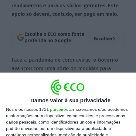
rendimentos e para os sócios-gerentes.
Este
apoio só deverá, contudo, ser pago em maio
.
Escolha o ECO como fonte
›
Escolher
preferida no Google
Face à pandemia de coronavírus, o Governo
avançou com uma série de medidas para
ajudar as empresas e os trabalhadores.
Nesse pacote, consta um apoio extraordinário
para os
trabalhadores independentes em
Damos valor à sua privacidade
paragem total
que, entretanto, foi também
Nós e os nossos 1731
parceiros
armazenamos e/ou acedemos
alargado para os “recibos verdes” com uma
a informações num dispositivo, como cookies, e processamos
quebra abrupta e acentuada de, pelo menos,
dados pessoais, como identificadores únicos e informações
40 % da faturação
(no período de 30 dias
padrão enviadas por um dispositivo para publicidade e
conteúdos personalizados, medição de publicidade e