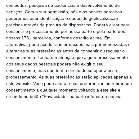
anterior ao do pedido, com referência à
conteúdos, pesquisa de audiências e desenvolvimento de
média mensal dos dois meses anteriores a
serviços.
Com a sua permissão, nós e os nossos parceiros
esse período, ou face ao período homólogo
poderemos usar identificação e dados de geolocalização
precisos através da procura de dispositivos. Poderá clicar para
do ano anterior)
e para os sócios-gerentes
consentir o processamento por nossa parte e pela parte dos
(sem trabalhadores dependentes e com até
nossos 1731 parceiros, conforme descrito acima. Em
60 mil euros em faturação).
alternativa, pode aceder a informações mais pormenorizadas e
alterar as suas preferências antes de consentir ou recusar o
consentimento.
Tenha em atenção que algum processamento
dos seus dados pessoais poderá não exigir o seu
Só os recibos verdes em paragem total recebem
consentimento, mas que tem o direito de se opor a esse
apoio em abril
processamento. As suas preferências serão aplicadas apenas a
este website. Você pode alterar suas preferências ou retirar seu
Ler Mais
consentimento a qualquer momento voltando a este site e
clicando no botão "Privacidade" na parte inferior da página.
No início de abril, a Segurança Social
disponibilizou um formulário digital relativo
às perdas de rendimentos registadas em
março, mas tal apoio só esteve disponível