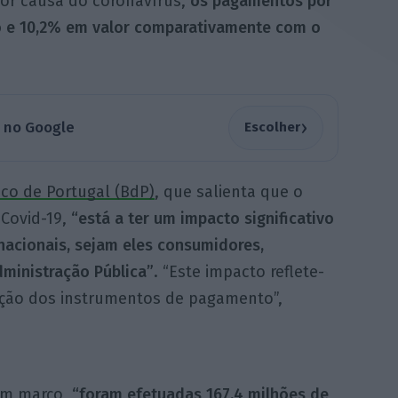
or causa do coronavírus,
os pagamentos por
 e 10,2% em valor comparativamente com o
›
a no Google
Escolher
co de Portugal (BdP)
, que salienta que o
 Covid-19,
“está a ter um impacto significativo
acionais, sejam eles consumidores,
ministração Pública”
. “Este impacto reflete-
zação dos instrumentos de pagamento”,
em março,
“foram efetuadas 167,4 milhões de