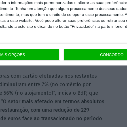
eder a informações mais pormenorizadas e alterar as suas preferência
timento.
Tenha em atenção que algum processamento dos seus dados
nsentimento, mas que tem o direito de se opor a esse processamento. A
as a este website. Você pode alterar suas preferências ou retirar seu
tor penalizado. O BdP declara que “a
tando a este site e clicando no botão "Privacidade" na parte inferior 
dade das empresas também foi fortemente
r do retalho sido o único a registar uma
nos pagamentos com cartão, ainda que
AIS OPÇÕES
CONCORDO
pras com cartão efetuadas nos restantes
 diminuíram entre 7% (no comércio por
e 56% (no alojamento)”, indica o BdP, que
“O setor mais afetado em termos absolutos
a restauração, com uma redução de 229
 de euros face ao transacionado no período