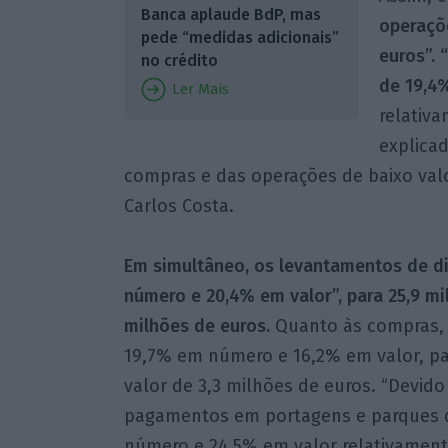
Banca aplaude BdP, mas
operaçõe
pede “medidas adicionais”
euros”.
no crédito
de 19,4
Ler Mais
relativ
explica
compras e das operações de baixo valo
Carlos Costa.
Em simultâneo, os levantamentos de d
número e 20,4% em valor”, para 25,9 mi
milhões de euros.
Quanto às compras, 
19,7% em número e 16,2% em valor, pa
valor de 3,3 milhões de euros. “Devid
pagamentos em portagens e parques 
número e 24,5% em valor relativamente