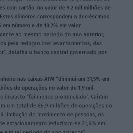
s com cartão, no valor de 9,2 mil milhões de
 “Estes números correspondem a decréscimos
% em número e de 10,2% em valor
amente ao mesmo período do ano anterior,
dos pela redução dos levantamentos, das
r”, detalha o banco central governado por
inheiro nas caixas ATM “diminuíram 31,5% em
lhões de operações no valor de 1,9 mil
o impacto “foi menos pronunciado”. Caíram
ra um total de 86,9 milhões de operações no
o à limitação do movimento de pessoas, os
de estacionamento reduziram-se 21,9% em
 a igual período do ano anterior”,