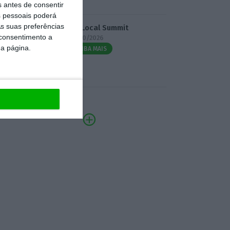
s antes de consentir
 pessoais poderá
s suas preferências
3.º Local Summit
 consentimento a
07/10/2026
da página.
SAIBA MAIS