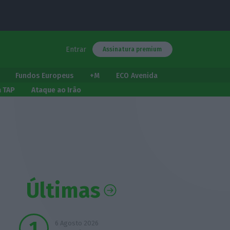
Entrar
Assinatura premium
Fundos Europeus
+M
ECO Avenida
a TAP
Ataque ao Irão
Últimas
6 Agosto 2026