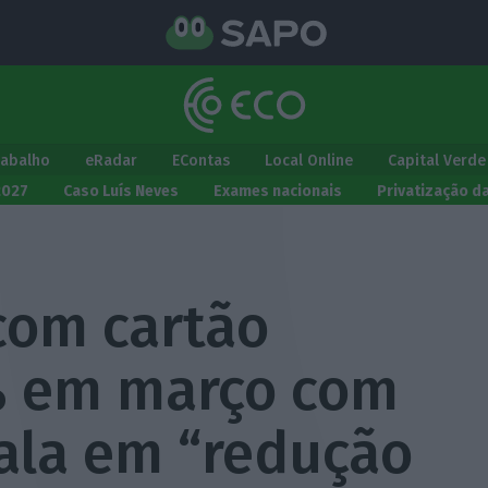
rabalho
eRadar
EContas
Local Online
Capital Verde
2027
Caso Luís Neves
Exames nacionais
Privatização d
com cartão
 em março com
fala em “redução