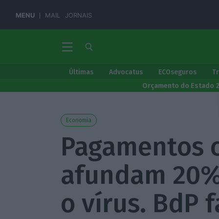
MENU
MAIL
JORNAIS
Últimas
Advocatus
ECOseguros
T
Orçamento do Estado 
Economia
Pagamentos 
afundam 20%
o vírus. BdP 