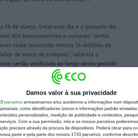
a 19 de março. Entre este dia e o passado dia
tante dos levantamentos e compras” tenha
eses terão levantado menos 34 milhões de
hões de euros de compras”, salienta o
com cartão verificada ao longo deste período
to (PIB) de 2019”, sublinha também.
modo, que o setor do turismo foi altamente
Damos valor à sua privacidade
onsideração a estrutura económica nacional,
33
parceiros
armazenamos e/ou acedemos a informações num dispositi
essoais, como identificadores únicos e informações padrão enviadas 
 turismo são expressivos.
Em março de 2020,
conteúdos personalizados, medição de publicidade e conteúdos, pesqui
 do valor das compras e dos levantamentos
serviços.
Com a sua permissão, nós e os nossos parceiros poderemos 
al. Estima-se que tenham sido gastos menos
ção precisos através da procura de dispositivos. Poderá clicar para co
ossa parte e pela parte dos nossos 1733 parceiros, conforme descrit
etuados menos 34 milhões de euros de