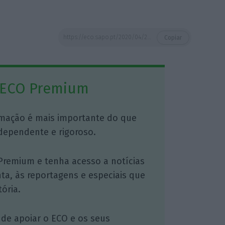
https://eco.sapo.pt/2020/04/24/pagamentos-com-cartao-afundam-20-em-marco-com-o-virus-bdp-fala-em-reducao-sem-precedentes/
Copiar
 ECO Premium
mação é mais importante do que
dependente e rigoroso.
Premium e tenha acesso a notícias
nta, às reportagens e especiais que
ória.
 de apoiar o ECO e os seus