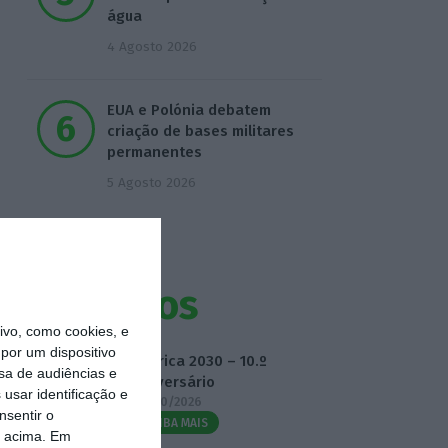
água
4 Agosto 2026
EUA e Polónia debatem
criação de bases militares
permanentes
5 Agosto 2026
Eventos
vo, como cookies, e
por um dispositivo
Fábrica 2030 – 10.º
sa de audiências e
Aniversário
usar identificação e
14/10/2026
nsentir o
SAIBA MAIS
o acima. Em