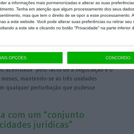
eder a informações mais pormenorizadas e alterar as suas preferência
equipa especializada em diversas áreas”,
timento.
Tenha em atenção que algum processamento dos seus dados
ndo que estiveram envolvidos no processo sete
nsentimento, mas que tem o direito de se opor a esse processamento. A
as a este website. Você pode alterar suas preferências ou retirar seu
gados
“in-house”
dos clientes. Assessorar este
tando a este site e clicando no botão "Privacidade" na parte inferior 
rteira de 80 hotéis em todo o mundo, não
ação complexa pela sua natureza, pelo grau
 (ativos, trabalhadores e financiamentos) e
AIS OPÇÕES
CONCORDO
ente”
, explica Paulo Anjo. Para Luís Filipe
is acentuada “pelo facto de a negociação e o
s meses, mantendo-se as três unidades
sem qualquer perturbação que pudesse
a com um “conjunto
icidades jurídicas”