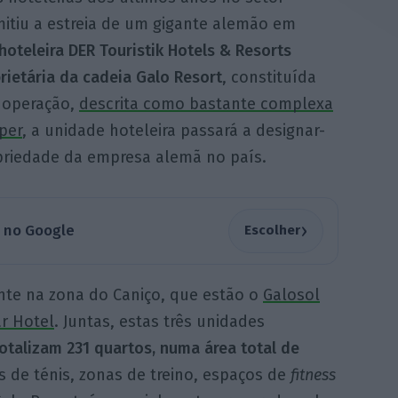
mitiu a estreia de um gigante alemão em
oteleira DER Touristik Hotels & Resorts
prietária da cadeia Galo Resort
, constituída
a operação,
descrita como bastante complexa
per
, a unidade hoteleira passará a designar-
opriedade da empresa alemã no país.
›
a no Google
Escolher
nte na zona do Caniço, que estão o
Galosol
r Hotel
. Juntas, estas três unidades
otalizam 231 quartos, numa área total de
 de ténis, zonas de treino, espaços de
fitness