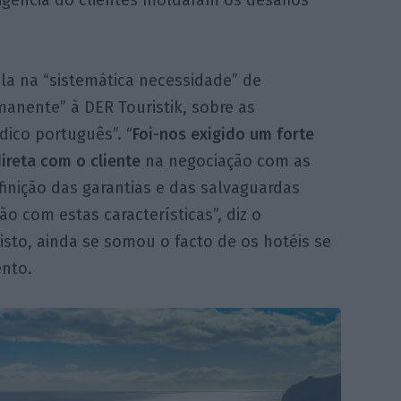
xigência do clientes moldaram os desafios
ala na “sistemática necessidade” de
ente” à DER Touristik, sobre as
dico português”. “
Foi-nos exigido um forte
ireta com o cliente
na negociação com as
finição das garantias e das salvaguardas
o com estas características”, diz o
sto, ainda se somou o facto de os hotéis se
nto.