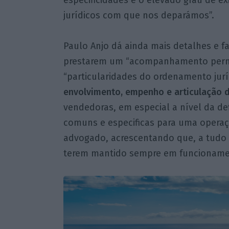
especificidades e o elevado grau de e
jurídicos com que nos deparámos”.
Paulo Anjo dá ainda mais detalhes e f
prestarem um “acompanhamento perman
“particularidades do ordenamento jurí
envolvimento, empenho e articulação d
vendedoras, em especial a nível da de
comuns e especificas para uma operaçã
advogado, acrescentando que, a tudo i
terem mantido sempre em funcioname