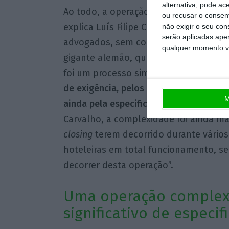
alternativa, pode ac
Ao todo, a operação contou com uma “
ou recusar o consen
explica Luís Filipe Carvalho, adianta
não exigir o seu co
serão aplicadas apen
advogados, sem contar com os advo
qualquer momento vol
gigante alemão, que conta com uma ca
foi um processo simples.
“Foi uma oper
de exigência, pelos números envolvidos
M
ainda pela especificidade do nosso cli
Carvalho, a complexidade foi ainda ma
closing
terem decorrido durante vário
hoteleiras em total funcionamento, 
decorrer desta operação”.
Uma operação complex
significativo de especif