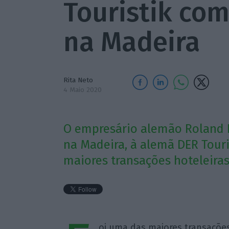
Touristik com
na Madeira
Rita Neto
4 Maio 2020
O empresário alemão Roland 
na Madeira, à alemã DER Touri
maiores transações hoteleiras
oi uma das maiores transações