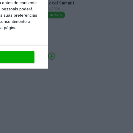
s antes de consentir
3.º Local Summit
 pessoais poderá
07/10/2026
s suas preferências
SAIBA MAIS
 consentimento a
da página.