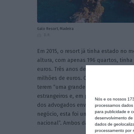
Galo Resort, Madeira
D.R.
Em 2015, o resort já tinha estado no 
altura, com apenas 196 quartos, tinha
euros. Três anos depois, em 2018, o
as
milhões de euros. O valor final pode s
terem “uma grande taxa média de ocup
estrangeiros e, em particular, de alem
Nós e os nossos 17
dos advogados envolvidos. Como disse
processamos dados p
para publicidade e 
negócio, esta foi uma “operação com 
desenvolvimento de 
nacional”. Ambos da DLA Piper ABBC qu
dados de geolocaliza
processamento por n