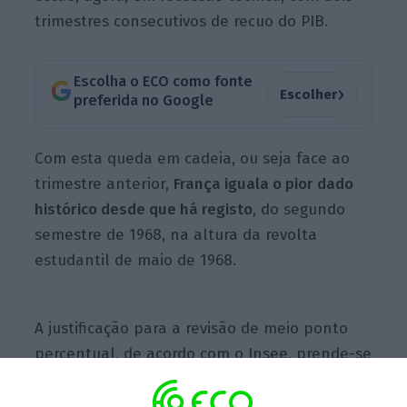
trimestres consecutivos de recuo do PIB.
Escolha o ECO como fonte
›
Escolher
preferida no Google
Com esta queda em cadeia, ou seja face ao
trimestre anterior,
França iguala o pior dado
histórico desde que há registo
, do segundo
semestre de 1968, na altura da revolta
estudantil de maio de 1968.
A justificação para a revisão de meio ponto
percentual, de acordo com o Insee, prende-se
com a
alteração de certas estimativas e
extrapolações feitas no mês de março muito