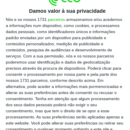
afetadas pelas medidas de confinamento.
O
Damos valor à sua privacidade
gabinete de estatísticas também atribui esta
Nós e os nossos 1731
parceiros
armazenamos e/ou acedemos
alteração ao facto de as revisões dos
a informações num dispositivo, como cookies, e processamos
números do primeiro trimestre serem
dados pessoais, como identificadores únicos e informações
padrão enviadas por um dispositivo para publicidade e
geralmente maiores do que nos outros
conteúdos personalizados, medição de publicidade e
períodos do ano devido à necessidade de
conteúdos, pesquisa de audiências e desenvolvimento de
ajustar os dados trimestrais com as contas
serviços.
Com a sua permissão, nós e os nossos parceiros
poderemos usar identificação e dados de geolocalização
anuais de anos anteriores.
precisos através da procura de dispositivos. Poderá clicar para
consentir o processamento por nossa parte e pela parte dos
nossos 1731 parceiros, conforme descrito acima. Em
Afinal PIB caiu ligeiramente menos. Contraiu 2,3%
alternativa, pode aceder a informações mais pormenorizadas e
alterar as suas preferências antes de consentir ou recusar o
Ler Mais
consentimento.
Tenha em atenção que algum processamento
dos seus dados pessoais poderá não exigir o seu
consentimento, mas que tem o direito de se opor a esse
A queda anunciada esta sexta-feira confirma,
processamento. As suas preferências serão aplicadas apenas a
em qualquer caso, a
recessão técnica de
este website. Você pode alterar suas preferências ou retirar seu
consentimento a qualquer momento voltando a este site e