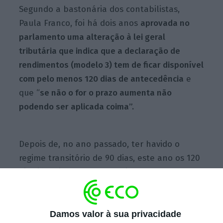
Segundo a bastonária dos contabilistas,
Paula Franco, foi há dois anos
aprovada no
parlamento uma alteração à lei geral
tributária que indica que a declaração de
rendimentos (modelo 3) tem de ficar disponível
com pelo menos 120 dias de antecedência
e
que “
se não o for o prazo aumenta não
podendo ser aplicada coima”.
Depois de, no ano passado, ter havido o
regime transitório de 90 dias, este ano os 120
dias já teriam de ser respeitados,
considerando por isso que tendo o formulário
só sido disponibilizado em 26 de março
“isso
significa que a declaração pode ser submetida
Damos valor à sua privacidade