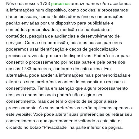
sem coima até 25 de julho
”.
“A AT [Autoridade
Nós e os nossos 1733
parceiros
armazenamos e/ou acedemos
a informações num dispositivo, como cookies, e processamos
Tributária] não concorda, mas é direito dos
dados pessoais, como identificadores únicos e informações
contribuintes”,
afirmou à Lusa Paula Franco.
padrão enviadas por um dispositivo para publicidade e
conteúdos personalizados, medição de publicidade e
conteúdos, pesquisa de audiências e desenvolvimento de
Último dia para entregar IRS. Se falhar, há coima até
serviços.
Com a sua permissão, nós e os nossos parceiros
3.750€
poderemos usar identificação e dados de geolocalização
Ler Mais
precisos através da procura de dispositivos. Poderá clicar para
consentir o processamento por nossa parte e pela parte dos
nossos 1733 parceiros, conforme descrito acima. Em
A bastonária da Ordem dos Contabilistas
alternativa, pode aceder a informações mais pormenorizadas e
alterar as suas preferências antes de consentir ou recusar o
disse que fez chegar esta informação à
consentimento.
Tenha em atenção que algum processamento
secretaria de Estado e que soube que houve
dos seus dados pessoais poderá não exigir o seu
uma informação a alguns serviços a dizer que
consentimento, mas que tem o direito de se opor a esse
processamento. As suas preferências serão aplicadas apenas a
o interface de IRS foi disponibilizado em 28
este website. Você pode alterar suas preferências ou retirar seu
de fevereiro, pelo que termina hoje o prazo
consentimento a qualquer momento voltando a este site e
de entrega de IRS. Contudo, rebate, o
clicando no botão "Privacidade" na parte inferior da página.
interface só foi disponibilizado no final de