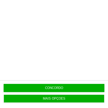
opinião que conta, às reportagens e
especiais que mostram o outro lado da
história.
Esta assinatura é uma forma de apoiar
o ECO e os seus jornalistas. A nossa
contrapartida é o jornalismo
independente, rigoroso e credível.
Assine já
Veja todos os planos
CONCORDO
MAIS OPÇÕES