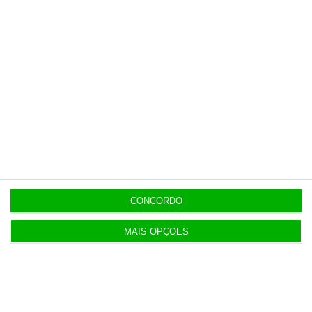
15:17
Polícia espanhola já pede passaporte a viajantes
de Itália
14:22
Honda HR-V: a razão vence a moda no trânsito e
nas férias
12:34
Eclipse. Dos óculos grátis aos telescópios de 12
mil euros
CONCORDO
MAIS OPÇÕES
12:09
Benfica lança petição pela suspensão dos direitos
de TV