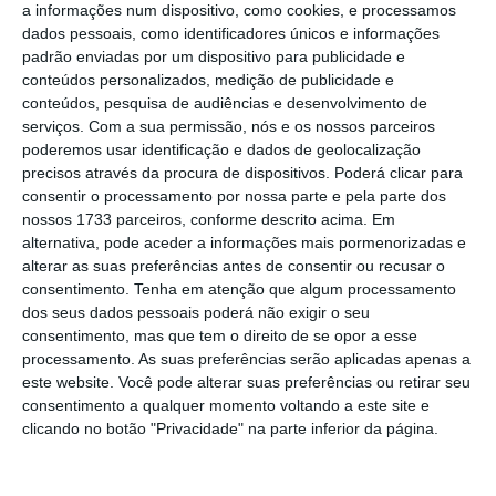
a informações num dispositivo, como cookies, e processamos
dados pessoais, como identificadores únicos e informações
padrão enviadas por um dispositivo para publicidade e
Os
magistrados, enquanto funcionários
conteúdos personalizados, medição de publicidade e
conteúdos, pesquisa de audiências e desenvolvimento de
públicos, têm direito a 22 dias úteis por ano,
serviços.
Com a sua permissão, nós e os nossos parceiros
como qualquer trabalhador, mas o gozo
poderemos usar identificação e dados de geolocalização
desses dias deve “preferencialmente”
precisos através da procura de dispositivos. Poderá clicar para
consentir o processamento por nossa parte e pela parte dos
coincidir com o período das férias judicias,
nossos 1733 parceiros, conforme descrito acima. Em
embora com exceções.
alternativa, pode aceder a informações mais pormenorizadas e
alterar as suas preferências antes de consentir ou recusar o
consentimento.
Tenha em atenção que algum processamento
“O
gozo das férias tem lugar
dos seus dados pessoais poderá não exigir o seu
preferencialmente durante os períodos das
consentimento, mas que tem o direito de se opor a esse
férias judiciais
, sem prejuízo da realização dos
processamento. As suas preferências serão aplicadas apenas a
este website. Você pode alterar suas preferências ou retirar seu
turnos para que os magistrados tenham sido
consentimento a qualquer momento voltando a este site e
previamente designados, tendo direito ao
clicando no botão "Privacidade" na parte inferior da página.
gozo de 20 dias úteis seguidos”, lê-se no
Estatuto dos Magistrados Judiciais.