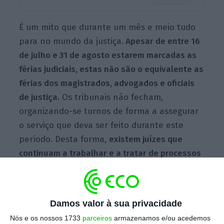
É um mito que durante um mês e meio tudo
para no mundo da justiça.
Apesar de entre 16
de julho e 31 de agosto estarem marcadas as
férias judiciais, estas não são o equivalente as
férias dos magistrados, advogados e oficiais
de justiça.
Os tribunais não fecham,
organizando-se turnos de forma a assegurar
o serviço que deva ser feito durante este
período. Desta forma,
existem juízes que
continuam a trabalhar e a tratar de processos
de caráter urgente. Ou seja, os que impliquem
com direitos fundamentais. Por exemplo: casos
em que o arguido esteja detido ou processos
Damos valor à sua privacidade
que envolvam regulação de poder paternal de
Nós e os nossos 1733
parceiros
armazenamos e/ou acedemos
menores.