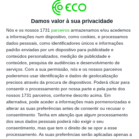
reavaliar as suas posições nos fundos de
reestruturação e que
já pediu explicações
sobre o Novo Banco refletir agora operações
Damos valor à sua privacidade
que se revelaram deficitárias
, tendo em conta
Nós e os nossos 1731
parceiros
armazenamos e/ou acedemos
o atual contexto de crise, que levou o BCE a
a informações num dispositivo, como cookies, e processamos
dados pessoais, como identificadores únicos e informações
permitir que os bancos não continuem as
padrão enviadas por um dispositivo para publicidade e
limpezas agressivas de balanço e a
conteúdos personalizados, medição de publicidade e
recomendar que não façam reavaliações de
conteúdos, pesquisa de audiências e desenvolvimento de
serviços.
Com a sua permissão, nós e os nossos parceiros
carteiras.
poderemos usar identificação e dados de geolocalização
precisos através da procura de dispositivos. Poderá clicar para
Contactada pela
Lusa,
fonte oficial do Novo
consentir o processamento por nossa parte e pela parte dos
nossos 1731 parceiros, conforme descrito acima. Em
Banco disse que as
regras de contabilidade
alternativa, pode aceder a informações mais pormenorizadas e
internacionais obrigam a que as posições em
alterar as suas preferências antes de consentir ou recusar o
fundos de reestruturação estejam nas contas
consentimento.
Tenha em atenção que algum processamento
dos seus dados pessoais poderá não exigir o seu
ao valor de mercado
e que, já em 2018, o BCE
consentimento, mas que tem o direito de se opor a esse
(ao abrigo do SREP – Supervisory Review and
processamento. As suas preferências serão aplicadas apenas a