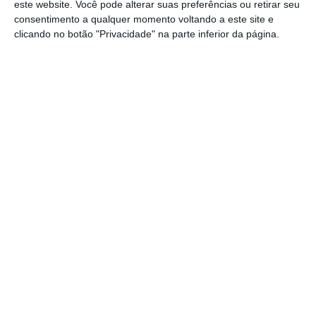
Evaluation Process) determinou que o banco
este website. Você pode alterar suas preferências ou retirar seu
consentimento a qualquer momento voltando a este site e
“teria de proceder a uma atualização do
clicando no botão "Privacidade" na parte inferior da página.
‘justo valor’ destes fundos”.
FdR avalia venda de ativos do NB tendo em conta
crise
Ler Mais
Contudo, acrescentou o Novo Banco, “o
acordo associado ao mecanismo de proteção
de capital assinado em 2017 com o Fundo de
Resolução
impedia, em cláusula específica
sobre o tema, que se procedesse antes de
outubro de 2019 a uma atualização destas
posições
”. Assim, continua, no final de 2019
recorreu à consultora Alvarez & Marsal para