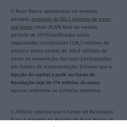
O Novo Banco apresentou na semana
passada
prejuízos de 555,3 milhões de euros
até junho
(mais 38,8% face ao mesmo
período de 2019) justificados pelas
imparidades constituídas (138,3 milhões de
euros) e pelas perdas de 260,6 milhões de
euros na reavaliação das suas participações
em fundos de reestruturação. Estimou que a
injeção de capital a pedir ao Fundo de
Resolução seja de 176 milhões de euros
apenas referente ao primeiro semestre.
O
Público
noticiou que o Fundo de Resolução
ficou à margem da decisão do Novo Banco de