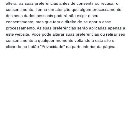
registo oficial
. Até agora, a maior quebra do
alterar as suas preferências antes de consentir ou recusar o
consentimento.
Tenha em atenção que algum processamento
PIB num trimestre, em termos homólogos,
dos seus dados pessoais poderá não exigir o seu
tinha sido registada no quarto trimestre de
consentimento, mas que tem o direito de se opor a esse
2012 quando a economia contraiu 4,5%, de
processamento. As suas preferências serão aplicadas apenas a
este website. Você pode alterar suas preferências ou retirar seu
acordo com a série histórica do INE que
consentimento a qualquer momento voltando a este site e
começa em 1996.
clicando no botão "Privacidade" na parte inferior da página.
O maior contributo negativo para o PIB foi
dado pela procura interna (-11,9 pontos
percentuais), o que traduz a queda profunda
do consumo privado — a maior componente do
PIB — e, em menor grau, do investimento
. “No
2º trimestre, o contributo da procura interna
para a variação homóloga do PIB passou de
-1,2 p.p., no 1º trimestre, para -11,9 p.p.”,
descreve o INE, referindo que o consumo