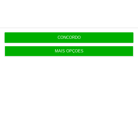
informação)
CONCORDO
https://eco.sapo.pt/2020/08/31/ine-confirma-que-pib-caiu-163-no-segundo-trimestre/
Copiar
MAIS OPÇÕES
Assine o ECO Premium
No momento em que a informação é
mais importante do que nunca, apoie
o jornalismo independente e rigoroso.
De que forma? Assine o ECO Premium e
tenha acesso a notícias exclusivas, à