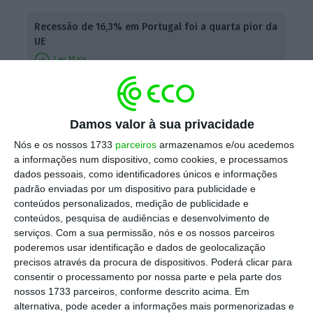
Recessão de 16,3% em Portugal foi a quarta pior da
UE
Ler Mais
“Comparando com a segunda Estimativa
Rápida para o 2º trimestre, a incorporação de
Damos valor à sua privacidade
nova informação de base não implicou
Nós e os nossos 1733
parceiros
armazenamos e/ou acedemos
a informações num dispositivo, como cookies, e processamos
revisões nas taxas de variação homóloga e
dados pessoais, como identificadores únicos e informações
em cadeia do PIB anteriormente publicadas”,
padrão enviadas por um dispositivo para publicidade e
esclarece o INE, depois de há quinze dias ter
conteúdos personalizados, medição de publicidade e
conteúdos, pesquisa de audiências e desenvolvimento de
melhorado a estimativa em duas décimas.
serviços.
Com a sua permissão, nós e os nossos parceiros
poderemos usar identificação e dados de geolocalização
A contração de 16,3% no segundo trimestre
precisos através da procura de dispositivos. Poderá clicar para
consentir o processamento por nossa parte e pela parte dos
deste ano, por causa da crise pandémica, é a
nossos 1733 parceiros, conforme descrito acima. Em
maior queda do PIB num trimestre de que há
alternativa, pode aceder a informações mais pormenorizadas e