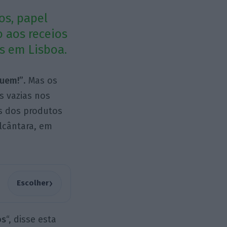
os, papel
 aos receios
as em Lisboa.
uem!”
. Mas os
s vazias nos
ns dos produtos
lcântara, em
›
Escolher
os
“, disse esta