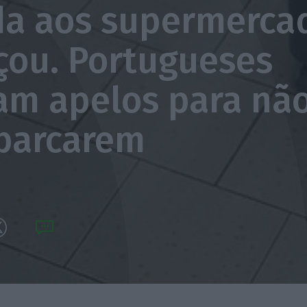
da aos supermercad
ou. Portugueses
am apelos para nã
barcarem