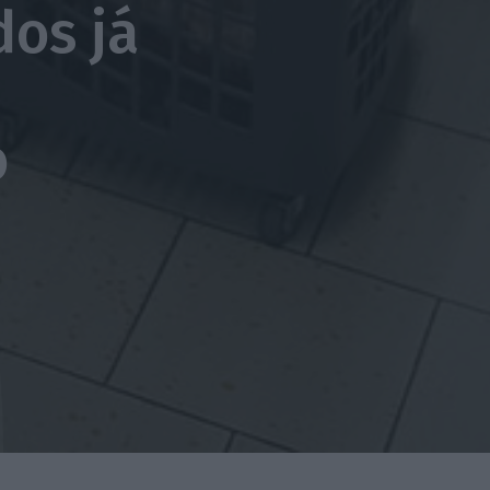
os já
o