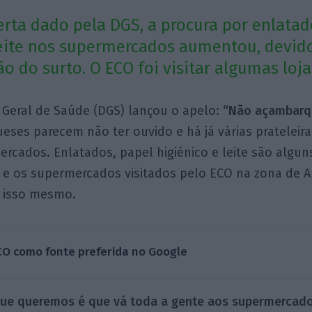
erta dado pela DGS, a procura por enlatad
leite nos supermercados aumentou, devido
o do surto. O ECO foi visitar algumas loj
 Geral de Saúde (DGS) lançou o apelo:
“Não açambarq
eses parecem não ter ouvido e há já várias prateleira
rcados. Enlatados, papel higiénico e leite são algu
 e os supermercados visitados pelo ECO na zona de A
 isso mesmo.
CO como fonte preferida no Google
 que queremos é que vá toda a gente aos supermercad