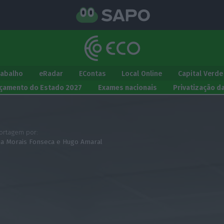
rabalho
eRadar
EContas
Local Online
Capital Verde
çamento do Estado 2027
Exames nacionais
Privatização d
ortagem por:
na Morais Fonseca
e
Hugo Amaral