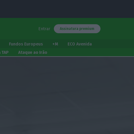
Entrar
Assinatura premium
Fundos Europeus
+M
ECO Avenida
a TAP
Ataque ao Irão