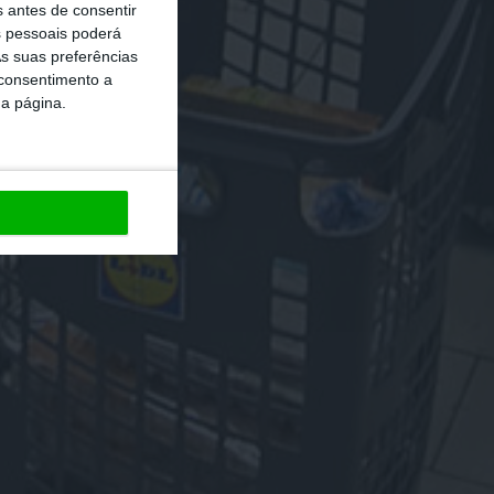
s antes de consentir
 pessoais poderá
s suas preferências
 consentimento a
da página.