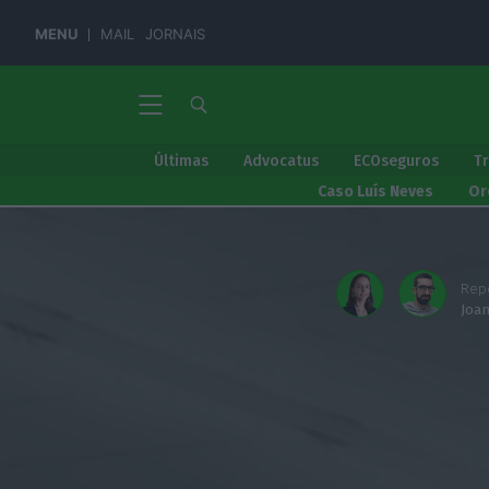
MENU
MAIL
JORNAIS
Últimas
Advocatus
ECOseguros
T
Caso Luís Neves
Or
Rep
Joa