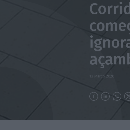
Corri
começ
ignor
açam
13 Março 2020