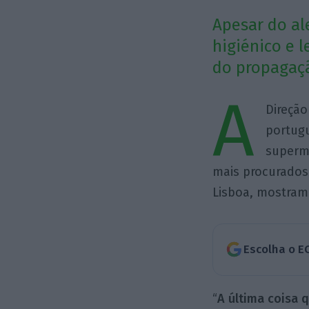
Apesar do al
higiénico e 
do propagaçã
A
Direção
portugu
superme
mais procurados
Lisboa, mostram
Escolha o E
“
A última coisa