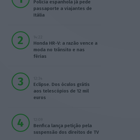
Polícia espanhola já pede
passaporte a viajantes de
Itália
14:22
Honda HR-V: a razão vence a
moda no trânsito e nas
férias
12:34
Eclipse. Dos óculos grátis
aos telescópios de 12 mil
euros
12:09
Benfica lança petição pela
suspensão dos direitos de TV