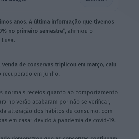
imos anos. A última informação que tivemos
0% no primeiro semestre”,
afirmou o
 Lusa.
a venda de conservas triplicou em março,
caiu
o recuperado em junho.
os normais receios quanto ao comportamento
ra no verão acabaram por não se verificar,
 da alteração dos hábitos de consumo, com
oas em casa” devido à pandemia de covid-19.
idade demonstrou que as conservas continuam