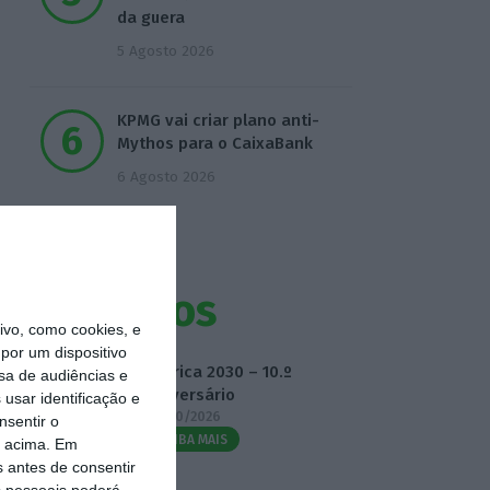
da guera
5 Agosto 2026
KPMG vai criar plano anti-
Mythos para o CaixaBank
6 Agosto 2026
Eventos
vo, como cookies, e
por um dispositivo
Fábrica 2030 – 10.º
sa de audiências e
Aniversário
usar identificação e
14/10/2026
nsentir o
SAIBA MAIS
o acima. Em
s antes de consentir
 pessoais poderá