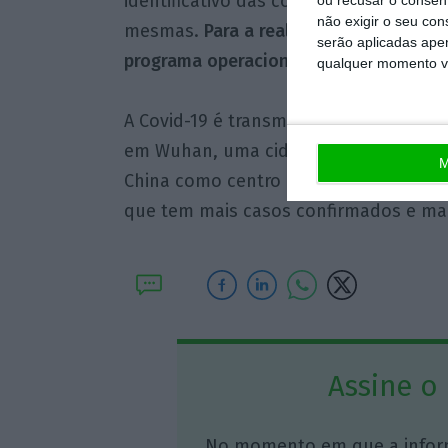
identificativo das conservas portugu
não exigir o seu co
mesmas.
Para a realização desta inici
serão aplicadas apen
programa operacional Mar 2020.
qualquer momento vol
A Covid-19 é transmitida por um novo 
em Wuhan, uma cidade do centro da Ch
M
China como centro da pandemia em fev
que tem mais casos confirmados e ma
Assine o
No momento em que a infor