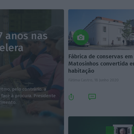
7 anos nas
elera
Fábrica de conservas em
Matosinhos convertida 
habitação
Fátima Castro,
18 Junho 2020
tmo, pelo contrário, a
 face à procura. Presidente
cimento.