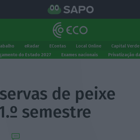
rabalho
eRadar
EContas
Local Online
Capital Verde
çamento do Estado 2027
Exames nacionais
Privatização d
servas de peixe
1.º semestre