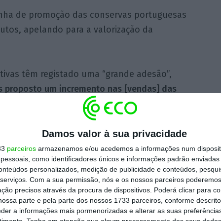
nha de promoção das conservas portuguesas
dutos, apelando para a valorização da
iativas têm registado uma “grande adesão”,
 proposto um incremento nas [vendas] das
 atingido”,
havendo ainda espaço para
anha ainda vai a meio, concluiu.
Damos valor à sua privacidade
sso”, a iniciativa, exibida na televisão,
33
parceiros
armazenamos e/ou acedemos a informações num dispositi
essoais, como identificadores únicos e informações padrão enviadas 
 primeira, que já terminou, entre junho e
conteúdos personalizados, medição de publicidade e conteúdos, pesqui
serviços.
Com a sua permissão, nós e os nossos parceiros poderemos 
ção precisos através da procura de dispositivos. Poderá clicar para co
ossa parte e pela parte dos nossos 1733 parceiros, conforme descrit
pla ainda o lançamento de um selo
eder a informações mais pormenorizadas e alterar as suas preferência
timento.
Tenha em atenção que algum processamento dos seus dados