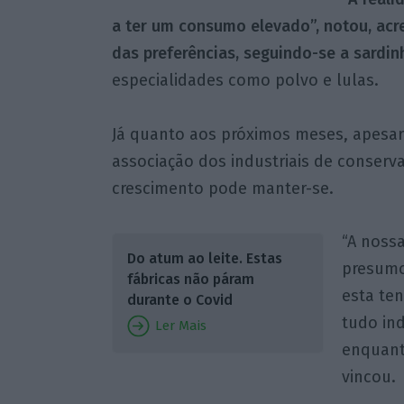
a ter um consumo elevado”,
notou, ac
das preferências, seguindo-se a sardin
especialidades como polvo e lulas.
Já quanto aos próximos meses, apesar
associação dos industriais de conserv
crescimento pode manter-se.
“A nossa
Do atum ao leite. Estas
presumo
fábricas não páram
esta ten
durante o Covid
tudo in
Ler Mais
enquanto
vincou.