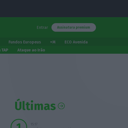
Entrar
Assinatura premium
Fundos Europeus
+M
ECO Avenida
a TAP
Ataque ao Irão
Últimas
15:17