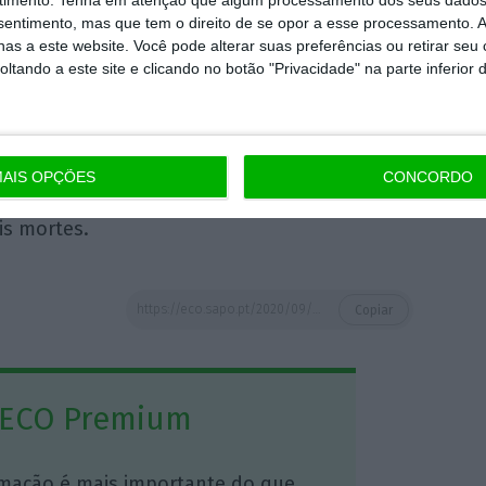
esas, que pretende estimular o consumo das
nsentimento, mas que tem o direito de se opor a esse processamento. A
ativa, a associação contou com o apoio do
as a este website. Você pode alterar suas preferências ou retirar seu
tando a este site e clicando no botão "Privacidade" na parte inferior 
coronavírus detetado no final de dezembro,
ina. Depois de a Europa ter sucedido à
AIS OPÇÕES
CONCORDO
ereiro, o continente americano é agora o
is mortes.
https://eco.sapo.pt/2020/09/03/venda-de-conservas-de-peixe-sobe-20-no-1-o-semestre/
Copiar
 ECO Premium
mação é mais importante do que