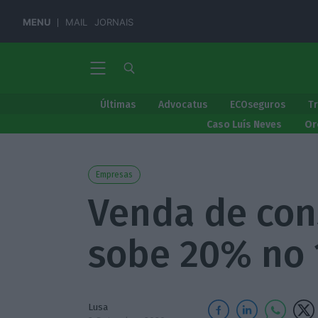
MENU
MAIL
JORNAIS
Últimas
Advocatus
ECOseguros
T
Caso Luís Neves
Or
Empresas
Venda de con
sobe 20% no 
Lusa