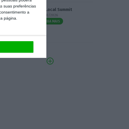
s suas preferências
3.º Local Summit
 consentimento a
07/10/2026
da página.
SAIBA MAIS