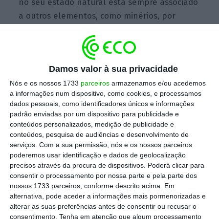
no seu estado natural está sempre associado
a outros elementos, como minérios, por
exemplo. Nos últimos anos tem ganho
relevância a nível global sobretudo pelo seu
papel-chave na composição de baterias de
Damos valor à sua privacidade
veículos elétricos, telemóveis, computadores
Nós e os nossos 1733
parceiros
armazenamos e/ou acedemos
e até
eletrodomésticos.
a informações num dispositivo, como cookies, e processamos
dados pessoais, como identificadores únicos e informações
padrão enviadas por um dispositivo para publicidade e
Já a partir de 2022, Portugal poderá ter a
conteúdos personalizados, medição de publicidade e
primeira grande exploração de lítio na
conteúdos, pesquisa de audiências e desenvolvimento de
serviços.
Com a sua permissão, nós e os nossos parceiros
Europa, com uma produção anual de
30 mil
poderemos usar identificação e dados de geolocalização
toneladas, o suficiente para fabricar meio
precisos através da procura de dispositivos. Poderá clicar para
milhão de carros elétricos.
consentir o processamento por nossa parte e pela parte dos
nossos 1733 parceiros, conforme descrito acima. Em
alternativa, pode aceder a informações mais pormenorizadas e
Veja aqui o vídeo:
alterar as suas preferências antes de consentir ou recusar o
consentimento.
Tenha em atenção que algum processamento