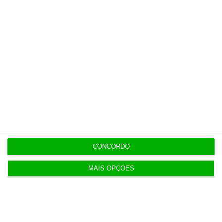
Populares
“Americanos consideram que há muita fruta
pendurada no futebol europeu”
7 Agosto 2026
CONCORDO
Candidaturas prolongadas até 10 de setembro
MAIS OPÇÕES
3 Agosto 2026
Há 2 candidatos a fornecer comboios de alta
velocidade à CP