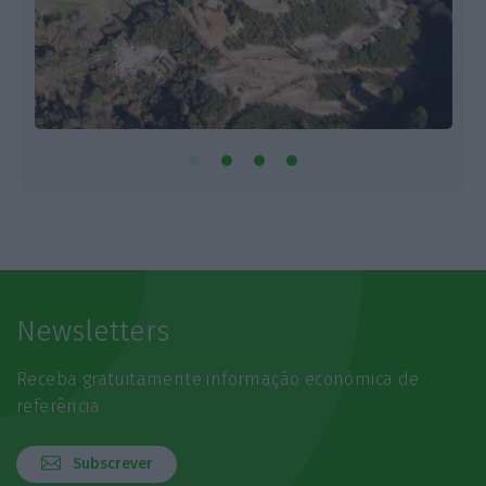
Newsletters
Receba gratuitamente informação económica de
referência
Subscrever