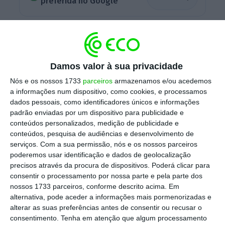
preferida no Google
A Montepio Imóveis e a Germont são as duas
sociedades que vão agora ser incorporadas
na Bolsimo – Gestão de Ativos. “
O objetivo é
Damos valor à sua privacidade
racionalizar a área imobiliária do grupo,
Nós e os nossos 1733
parceiros
armazenamos e/ou acedemos
integrando empresas que têm o mesmo objeto
a informações num dispositivo, como cookies, e processamos
social”
, explica fonte oficial da associação
dados pessoais, como identificadores únicos e informações
padrão enviadas por um dispositivo para publicidade e
liderada por Virgílio Lima ao
Negócios
.
conteúdos personalizados, medição de publicidade e
Segundo fonte oficial da mutualista, a
conteúdos, pesquisa de audiências e desenvolvimento de
operação já está fechada.
serviços.
Com a sua permissão, nós e os nossos parceiros
poderemos usar identificação e dados de geolocalização
precisos através da procura de dispositivos. Poderá clicar para
consentir o processamento por nossa parte e pela parte dos
nossos 1733 parceiros, conforme descrito acima. Em
Apoio público à mutualista Montepio? “Não faz
alternativa, pode aceder a informações mais pormenorizadas e
sentido”
alterar as suas preferências antes de consentir ou recusar o
Ler Mais
consentimento.
Tenha em atenção que algum processamento