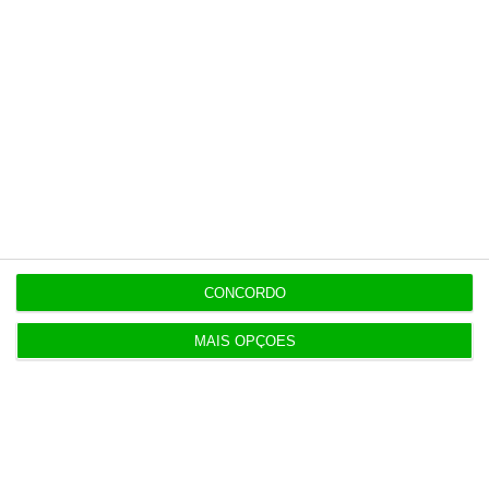
Populares
IA: Europa quer tornar-se competitiva e reduzir
dependência
4 Agosto 2026
Ampliação da pista da ilha do Pico orçada em 24
milhões
CONCORDO
4 Agosto 2026
MAIS OPÇÕES
UE envia mais 1,4 mil milhões de juros russos para
Ucrânia
5 Agosto 2026