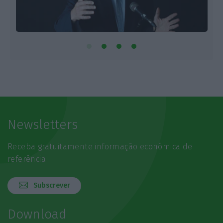
Newsletters
Receba gratuitamente informação económica de
referência
Subscrever
Download