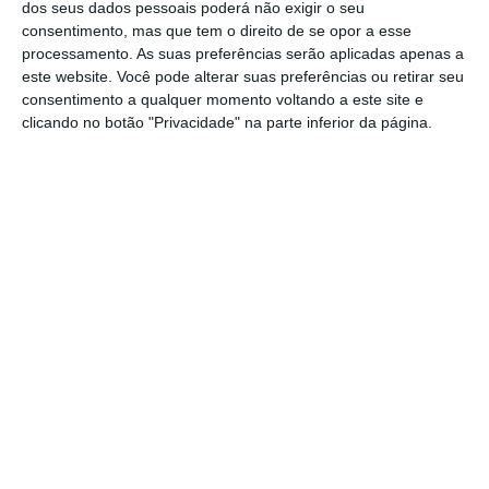
dos seus dados pessoais poderá não exigir o seu
consentimento, mas que tem o direito de se opor a esse
De acordo com os relatórios da Informa D&B
processamento. As suas preferências serão aplicadas apenas a
a que o
Negócios
teve acesso, as duas
este website. Você pode alterar suas preferências ou retirar seu
empresas em questão não tinham
consentimento a qualquer momento voltando a este site e
clicando no botão "Privacidade" na parte inferior da página.
funcionários no final do ano passado. Em
relação aos lucros, enquanto a Germont
registou ganhos de quase meio milhão (400
mil euros), a Montepio Imóveis registou
prejuízos de 43 mil euros nesse mesmo
período.
https://eco.sapo.pt/2020/10/13/mutualista-avanca-com-fusoes-no-imobiliario/
Copiar