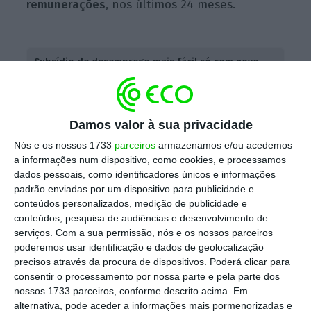
remunerações
, nos últimos 24 meses.
Subsídio de desemprego mais fácil só com novo
pedido
Ler Mais
Damos valor à sua privacidade
Em
circunstâncias normais
, o prazo de
Nós e os nossos 1733
parceiros
armazenamos e/ou acedemos
garantia para ter acesso a esta prestação é
a informações num dispositivo, como cookies, e processamos
dados pessoais, como identificadores únicos e informações
de, pelo menos,
360 dias de descontos nos
padrão enviadas por um dispositivo para publicidade e
últimos 24 meses
, isto é, foi reduzido para
conteúdos personalizados, medição de publicidade e
metade o período de contribuições
conteúdos, pesquisa de audiências e desenvolvimento de
serviços.
Com a sua permissão, nós e os nossos parceiros
necessário para ter acesso a este apoio, nos
poderemos usar identificação e dados de geolocalização
casos referidos.
precisos através da procura de dispositivos. Poderá clicar para
consentir o processamento por nossa parte e pela parte dos
nossos 1733 parceiros, conforme descrito acima. Em
A Segurança Social ainda não estava,
alternativa, pode aceder a informações mais pormenorizadas e