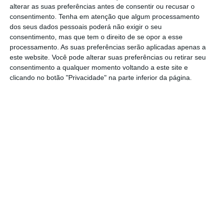
contudo, a aplicar estas condições especiais,
alterar as suas preferências antes de consentir ou recusar o
uma vez que faltava a regulamentação que
consentimento.
Tenha em atenção que algum processamento
dos seus dados pessoais poderá não exigir o seu
foi publicada esta quarta-feira. “Para
consentimento, mas que tem o direito de se opor a esse
concretização dessa diminuição [do prazo de
processamento. As suas preferências serão aplicadas apenas a
garantia],
importa adequar a fórmula de
este website. Você pode alterar suas preferências ou retirar seu
consentimento a qualquer momento voltando a este site e
cálculo da remuneração de referência
“, é
clicando no botão "Privacidade" na parte inferior da página.
explicado no decreto-lei.
Fonte do gabinete de Ana Mendes Godinho já
tinha adiantado ao ECO que era preciso
alterar a mencionada fórmula “para
que os
beneficiários destas novas regras não fossem
prejudicados pela redução dos prazos de
garantia
”.
Isto porque, em circunstâncias normais, o