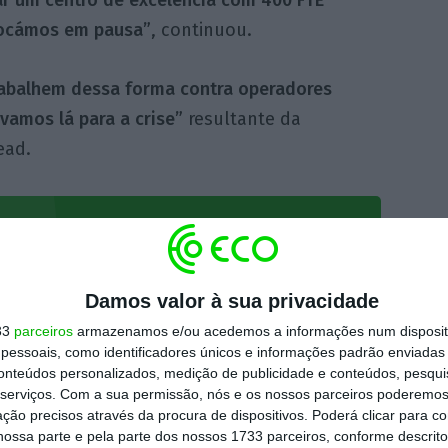
olocámos em pausa”
, continuou.
abalhem dessa forma contra operadores
vamos lá para a crise”
resultante da
ead.
o colocar um centro de
0 FTE [postos de
Damos valor à sua privacidade
ugal e colocámos em
33
parceiros
armazenamos e/ou acedemos a informações num dispositi
essoais, como identificadores únicos e informações padrão enviadas 
conteúdos personalizados, medição de publicidade e conteúdos, pesqui
serviços.
Com a sua permissão, nós e os nossos parceiros poderemos 
ção precisos através da procura de dispositivos. Poderá clicar para co
 Vodafone
ossa parte e pela parte dos nossos 1733 parceiros, conforme descrit