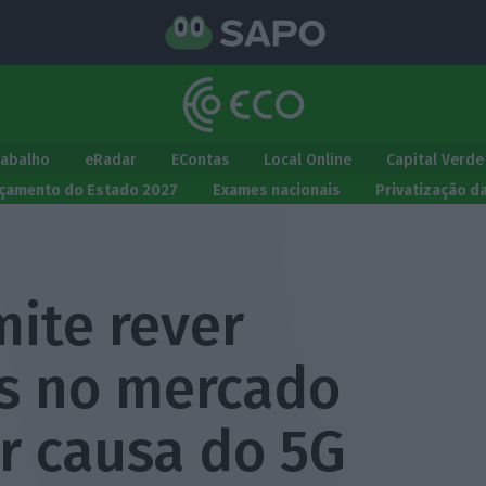
rabalho
eRadar
EContas
Local Online
Capital Verde
çamento do Estado 2027
Exames nacionais
Privatização d
ite rever
s no mercado
r causa do 5G