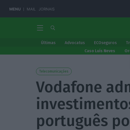
MENU
MAIL
JORNAIS
Últimas
Advocatus
ECOseguros
T
Caso Luís Neves
Or
Telecomunicações
Vodafone adm
investimento
português po