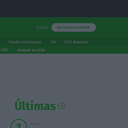
Entrar
Assinatura premium
Fundos Europeus
+M
ECO Avenida
a TAP
Ataque ao Irão
Últimas
12:06