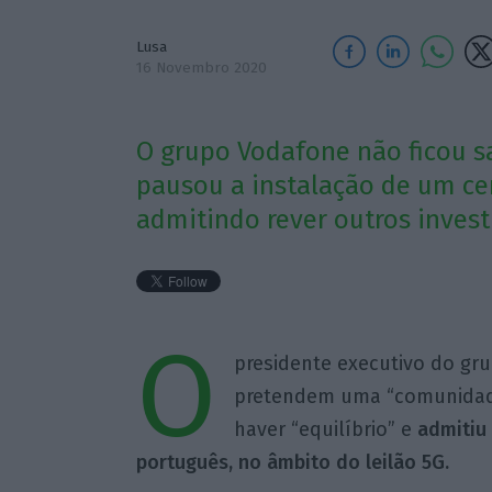
Lusa
16 Novembro 2020
O grupo Vodafone não ficou sa
pausou a instalação de um ce
admitindo rever outros inves
O
presidente executivo do gr
pretendem uma “comunidade
haver “equilíbrio” e
admitiu
português, no âmbito do leilão 5G.