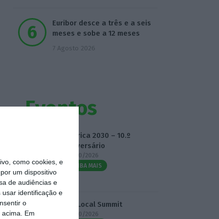
Euribor desce a três e a seis
meses e sobe a 12 meses
7 Agosto 2026
Eventos
Fábrica 2030 – 10.º
Aniversário
14/10/2026
vo, como cookies, e
SAIBA MAIS
por um dispositivo
sa de audiências e
usar identificação e
nsentir o
3.º Local Summit
o acima. Em
07/10/2026