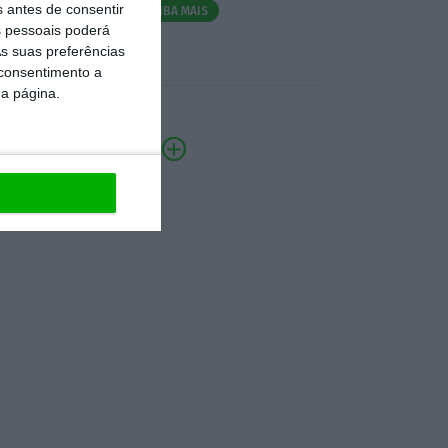
s antes de consentir
SAIBA MAIS
 pessoais poderá
s suas preferências
 consentimento a
da página.