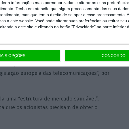
eder a informações mais pormenorizadas e alterar as suas preferência
timento.
Tenha em atenção que algum processamento dos seus dados
nsentimento, mas que tem o direito de se opor a esse processamento. A
 mudaram as condições,
melhoraram as
as a este website. Você pode alterar suas preferências ou retirar seu
tando a este site e clicando no botão "Privacidade" na parte inferior 
ante vai pagar o preço e terá de implementar
minha equipa, [as regras do leilão] não foram
AIS OPÇÕES
CONCORDO
tar que se trata de um auxílio estatal e
egislação europeia das telecomunicações”, por
da uma “estrutura de mercado saudável”,
ca que os acionistas precisam de obter o