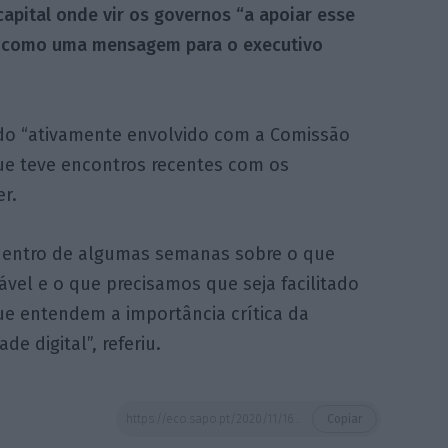
 capital onde vir os governos “a apoiar esse
da como uma mensagem para o executivo
do “ativamente envolvido com a Comissão
ue teve encontros recentes com os
r.
dentro de algumas semanas sobre o que
ável e o que precisamos que seja facilitado
que entendem a importância crítica da
e digital”, referiu.
https://eco.sapo.pt/2020/11/16/vodafone-admite-rever-investimentos-no-mercado-portugues-por-causa-do-5g/
Copiar