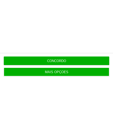
setembro de 2020: a Estratégia 6.25.
Já em 2015, a Mercadona tinha eliminado os
parabenos da formulação dos seus produtos
de perfumaria. O Gel de Duche Exfoliante, o
Exfoliante Facial e o Bálsamo Capilar são
alguns dos exemplos de produtos nos quais a
empresa eliminou as microesferas de
plástico.
CONCORDO
MAIS OPÇÕES