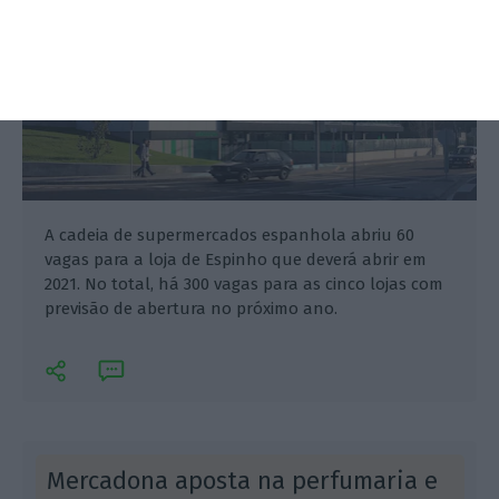
A cadeia de supermercados espanhola abriu 60
vagas para a loja de Espinho que deverá abrir em
2021. No total, há 300 vagas para as cinco lojas com
previsão de abertura no próximo ano.
Mercadona aposta na perfumaria e