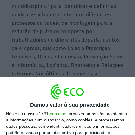
multidisciplinar para identificar e definir as
mudanças a implementar nos diferentes
processos da cadeia de montagem para a
redução de plástico composta por
trabalhadores de diferentes departamentos
da empresa, tais como Lojas e Prescrição
Perecíveis, Obras e Expansão, Prescrição Secos
e Informática, Logística, Financeiro e Relações
Externas. Nos últimos dois meses, a
Mercadona adaptou 72 lojas e transformou-
as em Lojas 6.25.
Damos valor à sua privacidade
Nós e os nossos 1731
parceiros
armazenamos e/ou acedemos
a informações num dispositivo, como cookies, e processamos
dados pessoais, como identificadores únicos e informações
padrão enviadas por um dispositivo para publicidade e