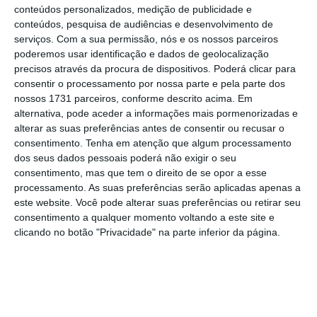
conteúdos personalizados, medição de publicidade e
conteúdos, pesquisa de audiências e desenvolvimento de
serviços.
Com a sua permissão, nós e os nossos parceiros
poderemos usar identificação e dados de geolocalização
precisos através da procura de dispositivos. Poderá clicar para
consentir o processamento por nossa parte e pela parte dos
nossos 1731 parceiros, conforme descrito acima. Em
alternativa, pode aceder a informações mais pormenorizadas e
Membros da equipa de trabalho da Estratégia 6.25 da
alterar as suas preferências antes de consentir ou recusar o
Mercadona
consentimento.
Tenha em atenção que algum processamento
dos seus dados pessoais poderá não exigir o seu
consentimento, mas que tem o direito de se opor a esse
Uma delas fica
em Portugal e abriu ao público
processamento. As suas preferências serão aplicadas apenas a
no passado dia 21 de outubro de 2020 em
este website. Você pode alterar suas preferências ou retirar seu
Matosinhos (Porto).
“Esta loja pretende
consentimento a qualquer momento voltando a este site e
clicando no botão "Privacidade" na parte inferior da página.
transmitir aos clientes e colaboradores as
ações que estão a ser levadas a cabo em
relação à redução de plásticos e à gestão de
resíduos, sendo possível ouvir os comentários