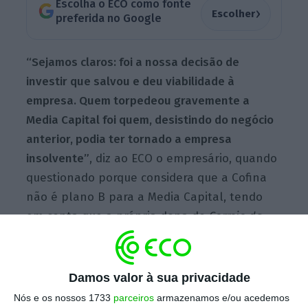
Escolha o ECO como fonte
›
Escolher
preferida no Google
“Sejamos claros: foi a nossa decisão de
investir que salvou e deu viabilidade à
empresa. Quem torpedeou gravemente a
Media Capital foi quem, desistindo do negócio
anterior, podia ter tornado a empresa
insolvente”
, diz ao ECO o empresário, quando
questionado porque considera que a Cofina
não é plano B para a Media Capital, tendo
em conta que a própria dona do
Correio
da
Manhã
se mostra disponível para participar
numa solução. (Mário Ferreira também é
acionista do ECO.)
Damos valor à sua privacidade
Nós e os nossos 1733
parceiros
armazenamos e/ou acedemos