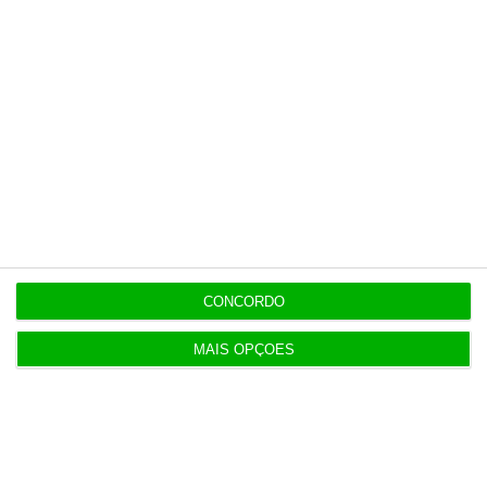
o ECO e os seus jornalistas. A nossa
contrapartida é o jornalismo
independente, rigoroso e credível.
Assine já
Veja todos os planos
CONCORDO
MAIS OPÇÕES
Últimas
8 Agosto 2026
Carneiro concorda com PR sobre envio de diploma
para TC