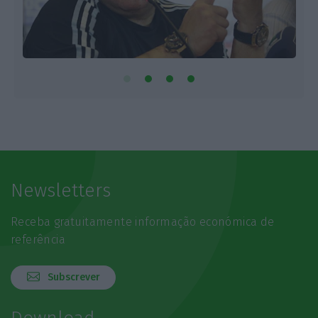
Newsletters
Receba gratuitamente informação económica de
referência
Subscrever