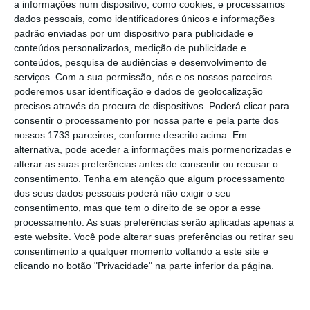
a informações num dispositivo, como cookies, e processamos
dados pessoais, como identificadores únicos e informações
Cofina quer ajudar a viabilizar Media Capital
padrão enviadas por um dispositivo para publicidade e
conteúdos personalizados, medição de publicidade e
Ler Mais
conteúdos, pesquisa de audiências e desenvolvimento de
serviços.
Com a sua permissão, nós e os nossos parceiros
poderemos usar identificação e dados de geolocalização
Na terça-feira, o empresário foi eleito
precisos através da procura de dispositivos. Poderá clicar para
presidente do Conselho de Administração da
consentir o processamento por nossa parte e pela parte dos
nossos 1733 parceiros, conforme descrito acima. Em
Media Capital, apesar dos apelos da ERC para
alternativa, pode aceder a informações mais pormenorizadas e
que a assembleia-geral não se realizasse, por
alterar as suas preferências antes de consentir ou recusar o
considerar existir “falta de transparência” nas
consentimento.
Tenha em atenção que algum processamento
dos seus dados pessoais poderá não exigir o seu
participações. Numa conferência de
consentimento, mas que tem o direito de se opor a esse
imprensa, Mário Ferreira sugeriu que o grupo
processamento. As suas preferências serão aplicadas apenas a
estava ao abandono desde a tentativa de
este website. Você pode alterar suas preferências ou retirar seu
consentimento a qualquer momento voltando a este site e
compra falhada da Cofina, na qual também
clicando no botão "Privacidade" na parte inferior da página.
participou.
Disse mesmo não haver plano B
para a dona da TVI, alertando que, ao travar