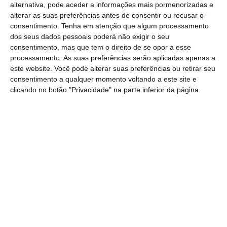
critérios mais exigentes para a empresa
alternativa, pode aceder a informações mais pormenorizadas e
alterar as suas preferências antes de consentir ou recusar o
liderada por João Bento. No entanto, a
consentimento.
Tenha em atenção que algum processamento
pandemia acabou por atrasar o processo,
dos seus dados pessoais poderá não exigir o seu
levando à sua prorrogação por um prazo que,
consentimento, mas que tem o direito de se opor a esse
processamento. As suas preferências serão aplicadas apenas a
sabe-se agora, é de nove meses.
este website. Você pode alterar suas preferências ou retirar seu
consentimento a qualquer momento voltando a este site e
Num comunicado ao mercado
, os CTT
clicando no botão "Privacidade" na parte inferior da página.
lamentam que
“apesar dos esforços dos CTT”
não ter sido possível, “por razões que
transcendem o controlo da empresa”, que a
transição para um novo contrato de concessão
pudesse ocorrer em tempo devido, “tal como
foi anunciado pelo Governo”.
Reiterando a necessidade de “um contrato de
concessão equilibrado e sustentável”, o
s CTT