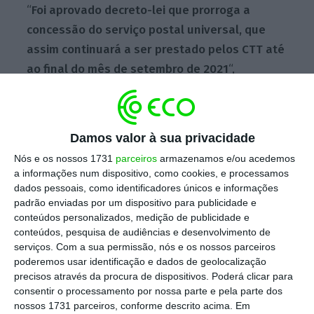
“
Foi aprovado decreto-lei que prorroga a
concessão do serviço postal universal, que
assim continuará a ser prestado pelos CTT até
ao final do mês de setembro de 2021
“,
anunciou o Governo em comunicado após o
Conselho de Ministros que decorreu esta
terça-feira. Em causa está o contrato do
Damos valor à sua privacidade
serviço postal universal, que vai terminar no
Nós e os nossos 1731
parceiros
armazenamos e/ou acedemos
fim deste mês.
a informações num dispositivo, como cookies, e processamos
dados pessoais, como identificadores únicos e informações
padrão enviadas por um dispositivo para publicidade e
conteúdos personalizados, medição de publicidade e
O Governo tinha-se comprometido em lançar
conteúdos, pesquisa de audiências e desenvolvimento de
o concurso
para renegociar com os CTT um
serviços.
Com a sua permissão, nós e os nossos parceiros
novo contrato, que determina como é
poderemos usar identificação e dados de geolocalização
precisos através da procura de dispositivos. Poderá clicar para
prestado este serviço de utilidade pública,
consentir o processamento por nossa parte e pela parte dos
tendo estado em cima da mesa novos
nossos 1731 parceiros, conforme descrito acima. Em