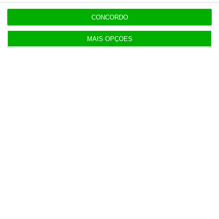
CONCORDO
MAIS OPÇÕES
Populares
Serão os salários apenas a ponta de um
icebergue?
3 Agosto 2026
Candidaturas prolongadas até 10 de setembro
3 Agosto 2026
Há 2 candidatos a fornecer comboios de alta
velocidade à CP
3 Agosto 2026