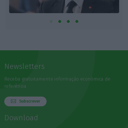
Newsletters
Receba gratuitamente informação económica de
referência
Subscrever
Download