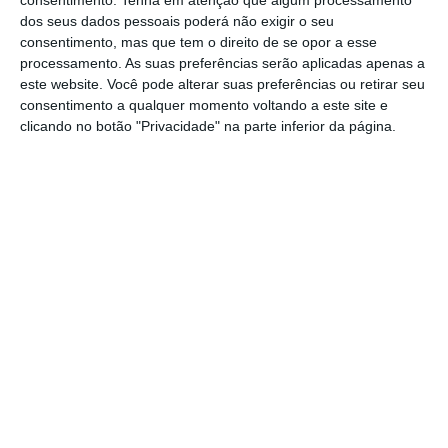
consentimento.
Tenha em atenção que algum processamento
dos seus dados pessoais poderá não exigir o seu
Além destes subsídios, Rishi Sunak anunciou
consentimento, mas que tem o direito de se opor a esse
também um
fundo de 594 milhões de libras
processamento. As suas preferências serão aplicadas apenas a
para concelhos e locais atribuírem às
este website. Você pode alterar suas preferências ou retirar seu
consentimento a qualquer momento voltando a este site e
empresas de outros setores, que não estão
clicando no botão "Privacidade" na parte inferior da página.
abrangidas por estes apoios.
Estas medidas
juntam-se ao regime de
lay-off
que está
ainda em vigor no país, depois de ter sido
prolongado até abril.
“A nova estirpe do vírus apresenta a todos
nós um enorme desafio e, enquanto a vacina
está a ser lançada, precisamos de apertar
ainda mais as restrições”, reiterou o político
britânico.
Boris Johnson anunciou esta
segunda-feira um
confinamento de seis