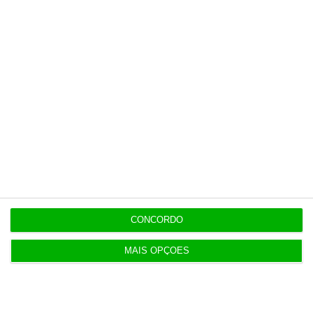
7 Agosto 2026
Auditoria à Polícia Judiciaria foi pedida pelo atual
diretor
7 Agosto 2026
Diretor financeiro da PJ nega obra feita por amigo
de Neves
CONCORDO
Populares
MAIS OPÇÕES
Perdoai-lhes, São “Nossos”
3 Agosto 2026