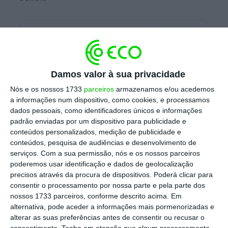
Escolha o ECO como fonte
›
Escolher
preferida no Google
Os apoios
a atribuir deverão ter um máximo de
Damos valor à sua privacidade
9 mil libras (cerca de 10 mil euros), para as
Nós e os nossos 1733
parceiros
armazenamos e/ou acedemos
a informações num dispositivo, como cookies, e processamos
maiores empresas
, e rondarão as 6 mil libras
dados pessoais, como identificadores únicos e informações
para as médias empresas e as 4 mil para os
padrão enviadas por um dispositivo para publicidade e
pequenos negócios, de acordo com o
conteúdos personalizados, medição de publicidade e
conteúdos, pesquisa de audiências e desenvolvimento de
Huffington Post
(acesso livre, conteúdo em
serviços.
Com a sua permissão, nós e os nossos parceiros
inglês).
O objetivo é que a medida chegue a
poderemos usar identificação e dados de geolocalização
cerca de 600 mil negócios no Reino Unido.
precisos através da procura de dispositivos. Poderá clicar para
consentir o processamento por nossa parte e pela parte dos
nossos 1733 parceiros, conforme descrito acima. Em
alternativa, pode aceder a informações mais pormenorizadas e
Tweet from @RishiSunak
alterar as suas preferências antes de consentir ou recusar o