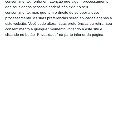
Decreto permite limitar
consentimento.
Tenha em atenção que algum processamento
dos seus dados pessoais poderá não exigir o seu
preços do gás de garrafa e
consentimento, mas que tem o direito de se opor a esse
das entregas ao domicílio
processamento. As suas preferências serão aplicadas apenas a
este website. Você pode alterar suas preferências ou retirar seu
consentimento a qualquer momento voltando a este site e
clicando no botão "Privacidade" na parte inferior da página.
O decreto do estado de emergência enviado
pelo Presidente da República ao Parlamento
dá poder ao Governo para limitar alguns
preços, incluindo das botijas de gás e das
entregas ao domicílio.
“Prevê-se, igualmente, a obrigatoriedade dos
testes para os passageiros que cheguem a
aeroportos ou portos nacionais,
bem como a
possibilidade de intervenção na limitação de
preços de certos produtos e serviços, como o
gás de garrafa ou as entregas ao domicílio, a