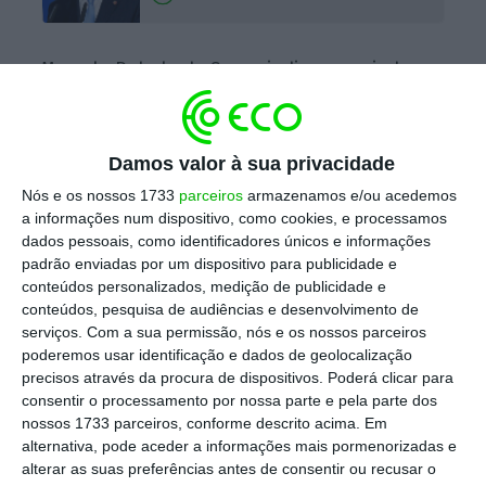
Marcelo Rebelo de Sousa indica que ainda
que, “para além do alarmante aumento dos
números de infetados, internados e falecidos,
temos também uma situação de agravamento
Damos valor à sua privacidade
de outras patologias típicas do período de
Nós e os nossos 1733
parceiros
armazenamos e/ou acedemos
inverno, em particular com a onda de frio que
a informações num dispositivo, como cookies, e processamos
dados pessoais, como identificadores únicos e informações
temos sofrido”.
padrão enviadas por um dispositivo para publicidade e
conteúdos personalizados, medição de publicidade e
“Indicam os peritos que há uma correlação
conteúdos, pesquisa de audiências e desenvolvimento de
serviços.
Com a sua permissão, nós e os nossos parceiros
direta entre as medidas restritivas do estado
poderemos usar identificação e dados de geolocalização
de emergência e a redução do número de
precisos através da procura de dispositivos. Poderá clicar para
novos casos, seguida da redução de
consentir o processamento por nossa parte e pela parte dos
nossos 1733 parceiros, conforme descrito acima. Em
internamentos e de mortes”, justifica.
alternativa, pode aceder a informações mais pormenorizadas e
alterar as suas preferências antes de consentir ou recusar o