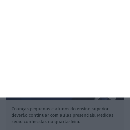
Novo confinamento geral terá
“horizonte de um mês”
Flávio Nunes,
12 Janeiro 2021
Crianças pequenas e alunos do ensino superior
deverão continuar com aulas presenciais. Medidas
serão conhecidas na quarta-feira.