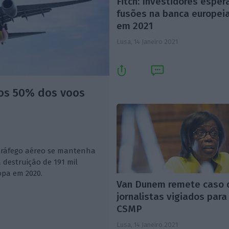
Fitch: Investidores espe
fusões na banca europei
em 2021
Lusa,
14 Janeiro 2021
os 50% dos voos
 tráfego aéreo se mantenha
 destruição de 191 mil
opa em 2020.
Van Dunem remete caso 
jornalistas vigiados para
CSMP
Lusa,
14 Janeiro 2021