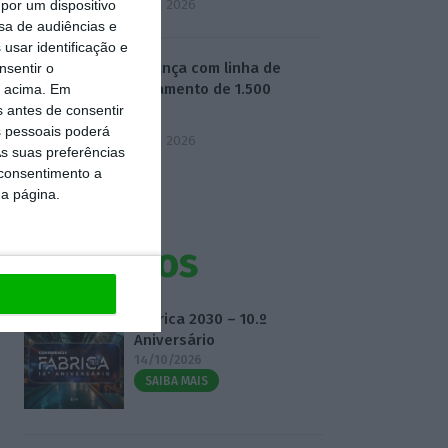
5 Agosto 2026
por um dispositivo
sa de audiências e
usar identificação e
BPF avança com linha de
nsentir o
financiamento de 1.500
o acima. Em
milhões
s antes de consentir
 pessoais poderá
5 Agosto 2026
s suas preferências
 consentimento a
da página.
Eventos
Fábrica 2030 – 10.º
Aniversário
14/10/2026
SAIBA MAIS