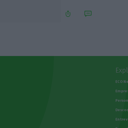
Exp
e
ECO N
Empre
Person
Descod
Entrev