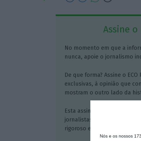
Assine o
No momento em que a infor
nunca, apoie o jornalismo in
De que forma? Assine o ECO 
exclusivas, à opinião que co
mostram o outro lado da hist
Esta assinatura é uma forma
jornalistas. A nossa contrap
rigoroso e credível.
Nós e os nossos 17