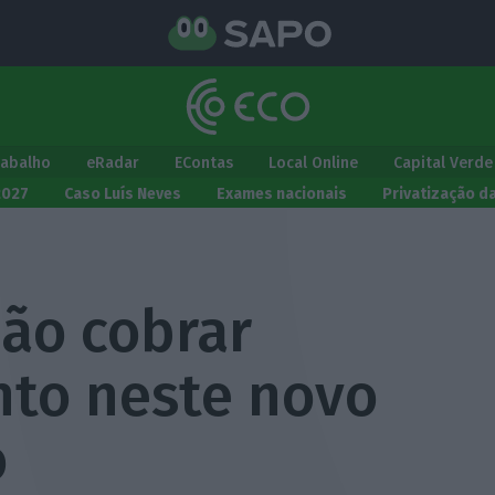
rabalho
eRadar
EContas
Local Online
Capital Verde
2027
Caso Luís Neves
Exames nacionais
Privatização d
ão cobrar
to neste novo
o