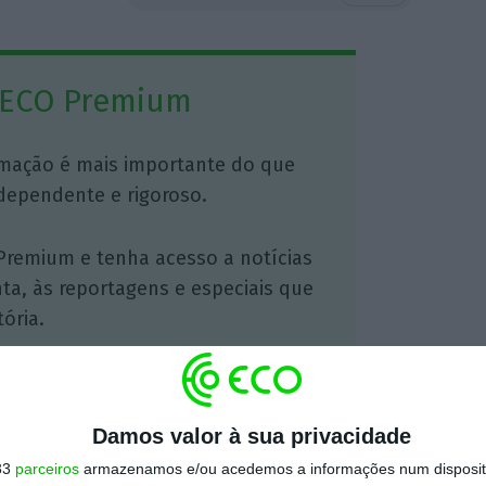
 ECO Premium
mação é mais importante do que
dependente e rigoroso.
Premium e tenha acesso a notícias
nta, às reportagens e especiais que
ória.
 de apoiar o ECO e os seus
artida é o jornalismo independente,
Damos valor à sua privacidade
33
parceiros
armazenamos e/ou acedemos a informações num dispositi