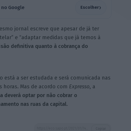
›
a no Google
Escolher
mesmo jornal escreve que apesar de já ter
telar” e “adaptar medidas que já temos à
são definitiva quanto à cobrança do
ão está a ser estudada e será comunicada nas
s horas. Mas de acordo com
Expresso
, a
a deverá optar por não cobrar o
namento nas ruas da capital
.
https://eco.sapo.pt/2021/01/14/cml-admite-nao-cobrar-estacionamento-neste-novo-confinamento/
Copiar