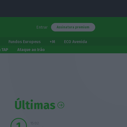
Entrar
Assinatura premium
Fundos Europeus
+M
ECO Avenida
a TAP
Ataque ao Irão
Últimas
15:02