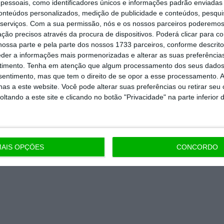
essoais, como identificadores únicos e informações padrão enviadas 
Assine já
conteúdos personalizados, medição de publicidade e conteúdos, pesqui
serviços.
Com a sua permissão, nós e os nossos parceiros poderemos 
ção precisos através da procura de dispositivos. Poderá clicar para co
todos os planos
ossa parte e pela parte dos nossos 1733 parceiros, conforme descrit
eder a informações mais pormenorizadas e alterar as suas preferência
timento.
Tenha em atenção que algum processamento dos seus dados
nsentimento, mas que tem o direito de se opor a esse processamento. A
as a este website. Você pode alterar suas preferências ou retirar seu
tando a este site e clicando no botão "Privacidade" na parte inferior 
AIS OPÇÕES
CONCORDO