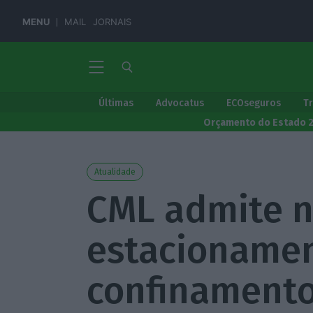
MENU
MAIL
JORNAIS
Últimas
Advocatus
ECOseguros
T
Orçamento do Estado 
Atualidade
CML admite n
estacionamen
confinament