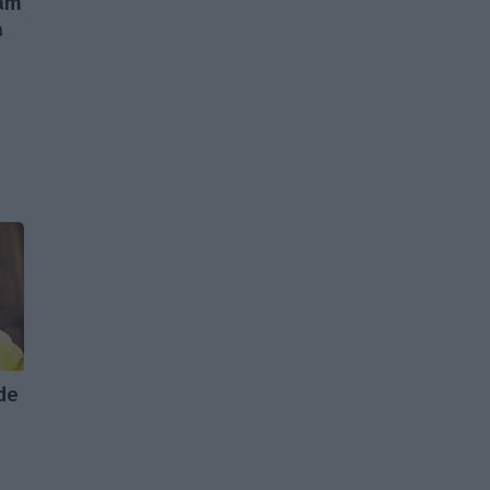
ram
a
de