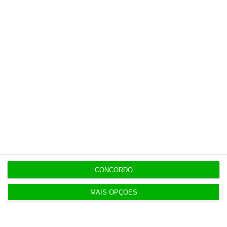
o ECO e os seus jornalistas. A nossa
contrapartida é o jornalismo
independente, rigoroso e credível.
Assine já
Veja todos os planos
CONCORDO
Últimas
MAIS OPÇÕES
6 Agosto 2026
Executivos da FIFA pressionados a aprovar plano
de Infantino