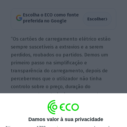
Escolha o ECO como fonte
›
Escolher
preferida no Google
“Os cartões de carregamento elétrico estão
sempre suscetíveis a extravios e a serem
perdidos, roubados ou partidos. Demos um
primeiro passo na simplificação e
transparência do carregamento, depois de
percebermos que o utilizador não tinha
controlo sobre o preço, duração do
carregamento, estado do carregamento e
kWh consumidos.
Com esta
app
, o utilizador
passou a ter acesso à monitorização do
carregamento em tempo real e agora essa
Damos valor à sua privacidade
experiência passa a ser 100% digital
“, explica