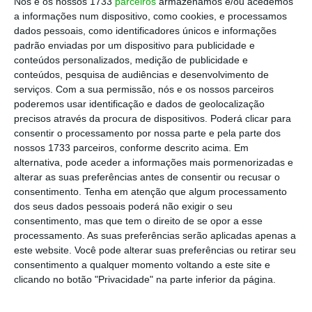
Nós e os nossos 1733
parceiros
armazenamos e/ou acedemos
Daniela Simões, co-fundadora da Miio.
a informações num dispositivo, como cookies, e processamos
dados pessoais, como identificadores únicos e informações
padrão enviadas por um dispositivo para publicidade e
conteúdos personalizados, medição de publicidade e
Lançada há menos de dois anos,
a
Miio
conteúdos, pesquisa de audiências e desenvolvimento de
permite ver um preço agregado,
com tudo
serviços.
Com a sua permissão, nós e os nossos parceiros
poderemos usar identificação e dados de geolocalização
incluído, e comparável com os tarifários dos
precisos através da procura de dispositivos. Poderá clicar para
outros
Comercializadores de Eletricidade para
consentir o processamento por nossa parte e pela parte dos
a Mobilidade Elétrica (CEME), além do
nossos 1733 parceiros, conforme descrito acima. Em
alternativa, pode aceder a informações mais pormenorizadas e
contratado pelo cliente.
É possível saber
alterar as suas preferências antes de consentir ou recusar o
também com precisão, e com base no posto,
consentimento.
Tenha em atenção que algum processamento
hora do dia e veículo, quanto é que o
dos seus dados pessoais poderá não exigir o seu
consentimento, mas que tem o direito de se opor a esse
utilizador vai pagar por esse mesmo
processamento. As suas preferências serão aplicadas apenas a
carregamento e sem recurso a nenhum
este website. Você pode alterar suas preferências ou retirar seu
cartão físico.
consentimento a qualquer momento voltando a este site e
clicando no botão "Privacidade" na parte inferior da página.