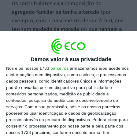
Os contribuintes cuja composição do
agregado familiar se tenha alterado
(por
exemplo, com o nascimento de um filho), que
tenham
mudado de morada
ou que
tenham a
seu cargo uma guarda conjunta de
dependente
devem atualizar esses dados,
todos os anos, entre 1 de janeiro e 15 de
Damos valor à sua privacidade
fevereiro, ou seja,
o prazo termina esta
Nós e os nossos 1733
parceiros
armazenamos e/ou acedemos
segunda-feira.
a informações num dispositivo, como cookies, e processamos
dados pessoais, como identificadores únicos e informações
padrão enviadas por um dispositivo para publicidade e
conteúdos personalizados, medição de publicidade e
Entrega do IRS arranca a 1 de abril. Veja os novos
conteúdos, pesquisa de audiências e desenvolvimento de
impressos
serviços.
Com a sua permissão, nós e os nossos parceiros
Ler Mais
poderemos usar identificação e dados de geolocalização
precisos através da procura de dispositivos. Poderá clicar para
consentir o processamento por nossa parte e pela parte dos
No caso de ter a seu cargo uma guarda
nossos 1733 parceiros, conforme descrito acima. Em