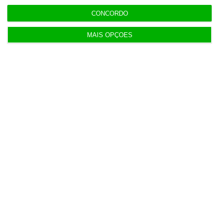
CONCORDO
MAIS OPÇÕES
Populares
“O ESG morreu, longa vida ao ESG”
6 Agosto 2026
UE reforça fronteiras e mecanismos de regresso
de migrantes
4 Agosto 2026
O dia em direto nos mercados e na economia – 5
de agosto
5 Agosto 2026