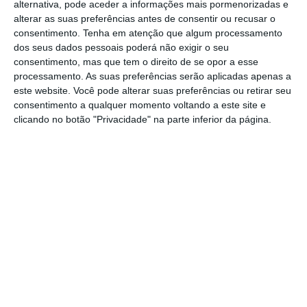
alternativa, pode aceder a informações mais pormenorizadas e
conjunta, o contribuinte tem de indicar ao
alterar as suas preferências antes de consentir ou recusar o
Fisco o elemento do agregado que exerce as
consentimento.
Tenha em atenção que algum processamento
responsabilidades parentais, o NIF do outro
dos seus dados pessoais poderá não exigir o seu
consentimento, mas que tem o direito de se opor a esse
sujeito passivo que exerce em conjunto essas
processamento. As suas preferências serão aplicadas apenas a
responsabilidades, a percentagem na
este website. Você pode alterar suas preferências ou retirar seu
partilha das despesas (caso não sejam
consentimento a qualquer momento voltando a este site e
clicando no botão "Privacidade" na parte inferior da página.
divididas a metade) e a existência ou não de
residência alternada. É também necessário
apontar se o dependente integra ou não o
agregado familiar do contribuinte.
Caso os contribuintes não atualizem estes
dados,
a Autoridade Tributária assume para
efeitos de IRS automático e pré-
preenchimento das declarações a informação
que foi declarada no ano anterior
. Neste caso,