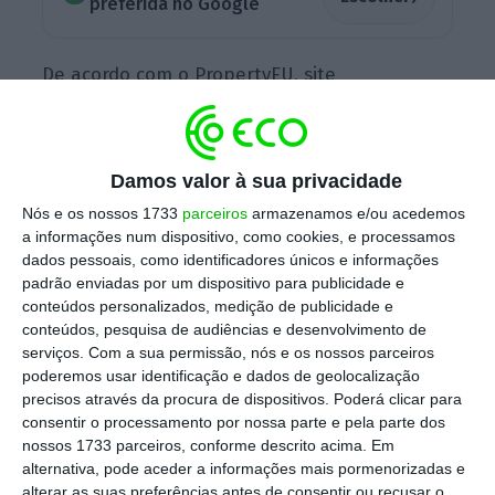
preferida no Google
De acordo com o PropertyEU, site
especializado em imobiliário, a operação está
praticamente fechada, sendo esperado o
closing
nas próximas
semanas. De acordo com
Damos valor à sua privacidade
a mesma publicação, os
fundos Tikehau e
Nós e os nossos 1733
parceiros
armazenamos e/ou acedemos
Albatross poderão assinar o cheque no
a informações num dispositivo, como cookies, e processamos
segundo trimestre deste ano.
dados pessoais, como identificadores únicos e informações
padrão enviadas por um dispositivo para publicidade e
conteúdos personalizados, medição de publicidade e
conteúdos, pesquisa de audiências e desenvolvimento de
Banca põe à venda lote de 4400 casas no valor de
serviços.
Com a sua permissão, nós e os nossos parceiros
360 milhões
poderemos usar identificação e dados de geolocalização
precisos através da procura de dispositivos. Poderá clicar para
Ler Mais
consentir o processamento por nossa parte e pela parte dos
nossos 1733 parceiros, conforme descrito acima. Em
alternativa, pode aceder a informações mais pormenorizadas e
Em causa está o chamado Projeto Zip, avaliado
alterar as suas preferências antes de consentir ou recusar o