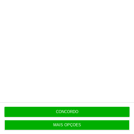
20:13
Auditoria à Polícia Judiciaria foi pedida pelo atual
diretor
19:53
Diretor financeiro da PJ nega obra feita por amigo
de Neves
Populares
CONCORDO
Perdoai-lhes, São “Nossos”
3 Agosto 2026
MAIS OPÇÕES