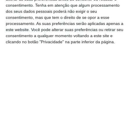
em 360 milhões de euros
e que inclui 4.435
consentimento.
Tenha em atenção que algum processamento
frações de habitação, sendo que a maioria
dos seus dados pessoais poderá não exigir o seu
consentimento, mas que tem o direito de se opor a esse
destas casas se encontram já arrendadas,
processamento. As suas preferências serão aplicadas apenas a
estando localizadas sobretudo nos centros
este website. Você pode alterar suas preferências ou retirar seu
urbanos do Porto, Setúbal e Lisboa. O valor
consentimento a qualquer momento voltando a este site e
clicando no botão "Privacidade" na parte inferior da página.
do negócio deverá contar com um
desconto
de cerca de 10%.
Estes
imóveis estão “parqueados” em dois
fundos de investimento imobiliário para
arrendamento habitacional (FIIAH)
— o fundo
Solução Arrendamento e o fundo
Arrendamento Mais –, geridos pela Norfin, e
cujas unidades de participação pertencem
aos principais bancos nacionais:
nomeadamente pelo Novo Banco (quem