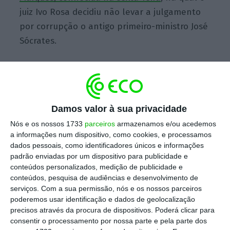
juiz Ivo Rosa decidiu não levar a julgamento
por corrupção o antigo primeiro-ministro José
Sócrates.
Escolha o ECO como fonte
›
Escolher
preferida no Google
Damos valor à sua privacidade
“Este caso judicial, pese embora a sua
Nós e os nossos 1733
parceiros
armazenamos e/ou acedemos
inequívoca complexidade e dimensão, tem-se
a informações num dispositivo, como cookies, e processamos
dados pessoais, como identificadores únicos e informações
arrastado no tempo de forma que é
padrão enviadas por um dispositivo para publicidade e
inaceitável aos olhos do cidadão comum”,
conteúdos personalizados, medição de publicidade e
condenam os comunistas. De acordo com o
conteúdos, pesquisa de audiências e desenvolvimento de
serviços.
Com a sua permissão, nós e os nossos parceiros
PCP, “
este processo judicial está longe do seu
poderemos usar identificação e dados de geolocalização
fim”, recordando que, tal como já foi anunciado,
precisos através da procura de dispositivos. Poderá clicar para
esta decisão instrutória será “objeto de
consentir o processamento por nossa parte e pela parte dos