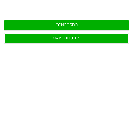
CONCORDO
MAIS OPÇÕES
Populares
O verdadeiro desafio
5 Agosto 2026
Livre quer banir do Parlamento invasor a gabinete
de Ventura
3 Agosto 2026
Carro elétrico português vai ter altifalante no
encosto