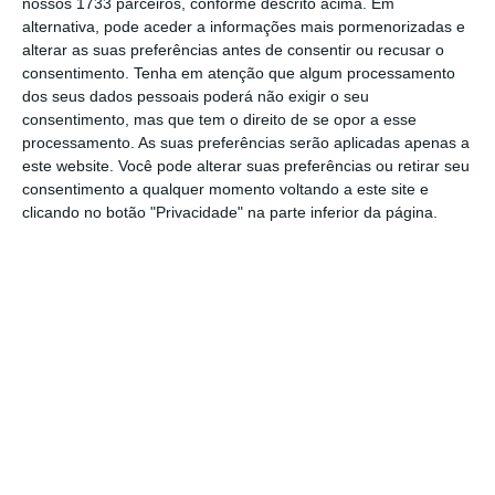
nossos 1733 parceiros, conforme descrito acima. Em
recurso em algumas partes pelo Ministério
alternativa, pode aceder a informações mais pormenorizadas e
Público”.
alterar as suas preferências antes de consentir ou recusar o
consentimento.
Tenha em atenção que algum processamento
dos seus dados pessoais poderá não exigir o seu
“A decisão instrutória agora conhecida não é
consentimento, mas que tem o direito de se opor a esse
processamento. As suas preferências serão aplicadas apenas a
definitiva quanto ao caso judicial. Esta fase
este website. Você pode alterar suas preferências ou retirar seu
processual não é ainda o julgamento, para
consentimento a qualquer momento voltando a este site e
onde todo o processo deve seguir, tão rápido
clicando no botão "Privacidade" na parte inferior da página.
quanto possível”, apela. O juiz de instrução
criminal Ivo Rosa decidiu mandar para
julgamento o ex-primeiro ministro José
Sócrates, o seu amigo e empresário Carlos
Santos Silva, o ex-ministro Armando Vara, o
banqueiro Ricardo Salgado,
todos por crimes
económicos e financeiros, mas deixou cair as
acusações de corrupção e fraude fiscal
.