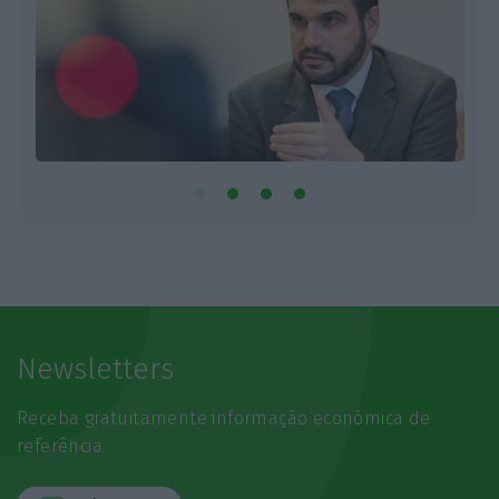
Newsletters
Receba gratuitamente informação económica de
referência