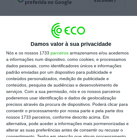
›
Escolher
preferida no Google
“A Sonae Fashion, entre vários candidatos,
selecionou o investidor assessorado pela
Cuatrecasas em particular devido ao seu
Damos valor à sua privacidade
compromisso de continuar a fornecer
Nós e os nossos 1733
parceiros
armazenamos e/ou acedemos
produtos de excelência da marca “Deeply”,
a informações num dispositivo, como cookies, e processamos
com um plano de negócios focado na
dados pessoais, como identificadores únicos e informações
padrão enviadas por um dispositivo para publicidade e
inovação, criação de valor e
conteúdos personalizados, medição de publicidade e
internacionalização da marca”, refere a firma
conteúdos, pesquisa de audiências e desenvolvimento de
em comunicado.
serviços.
Com a sua permissão, nós e os nossos parceiros
poderemos usar identificação e dados de geolocalização
precisos através da procura de dispositivos. Poderá clicar para
consentir o processamento por nossa parte e pela parte dos
PRA muda de managing partner e cria a posição de
nossos 1733 parceiros, conforme descrito acima. Em
chairman
alternativa, pode aceder a informações mais pormenorizadas e
alterar as suas preferências antes de consentir ou recusar o
Ler Mais
consentimento.
Tenha em atenção que algum processamento