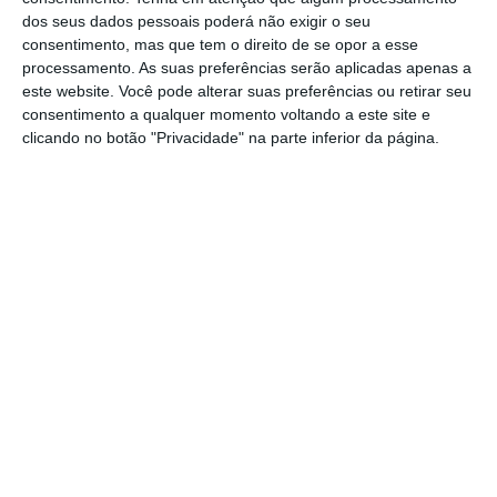
dos seus dados pessoais poderá não exigir o seu
consentimento, mas que tem o direito de se opor a esse
A equipa da Cuatrecasas foi constituída pelo
processamento. As suas preferências serão aplicadas apenas a
sócio da área de Societário e M&A João
este website. Você pode alterar suas preferências ou retirar seu
Mattamouros Resende
e pelos associados da
consentimento a qualquer momento voltando a este site e
clicando no botão "Privacidade" na parte inferior da página.
mesma área
João von Funcke e Francisco de
Almeida Viegas.
https://eco.sapo.pt/2021/04/15/cuatrecasas-assessora-aquisicao-da-empresa-proprietaria-da-deeply-a-sonae-fashion/
Copiar
Assine o ECO Premium
No momento em que a informação é