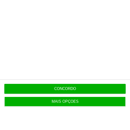
Médico de família e snacks. Como é o centro de
saúde privado
5 Agosto 2026
Ceuta: Marrocos apela à “cooperação em vez de
acusações”
4 Agosto 2026
Construbarcelos recebeu quase um milhão de
fundos europeus
CONCORDO
4 Agosto 2026
MAIS OPÇÕES
Serviços e indústria ajudam retoma da economia
da Zona Euro
5 Agosto 2026