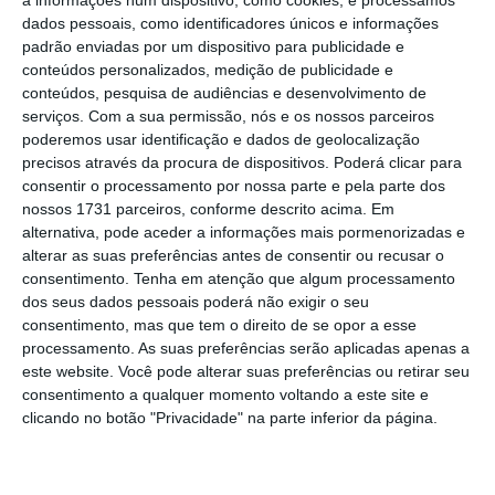
modalidade remota levanta esta questão,
dados pessoais, como identificadores únicos e informações
havendo soluções distintas em cima da mesa.
padrão enviadas por um dispositivo para publicidade e
Por um lado, há partidos — como o PS e o PSD
conteúdos personalizados, medição de publicidade e
conteúdos, pesquisa de audiências e desenvolvimento de
— que defendem que o
pagamento destes
serviços.
Com a sua permissão, nós e os nossos parceiros
custos deve ser definido por acordo entre as
poderemos usar identificação e dados de geolocalização
partes.
E por outro, há partidos — como o
precisos através da procura de dispositivos. Poderá clicar para
consentir o processamento por nossa parte e pela parte dos
PCP, o BE e o PAN — que entendem que deve
nossos 1731 parceiros, conforme descrito acima. Em
ficar claro, na lei laboral, que o empregador
alternativa, pode aceder a informações mais pormenorizadas e
tem mesmo de cobrir essas despesas.
alterar as suas preferências antes de consentir ou recusar o
consentimento.
Tenha em atenção que algum processamento
dos seus dados pessoais poderá não exigir o seu
Todos estes projetos de lei estiveram em
consentimento, mas que tem o direito de se opor a esse
discussão esta quarta-feira em plenário,
processamento. As suas preferências serão aplicadas apenas a
este website. Você pode alterar suas preferências ou retirar seu
tendo os
partidos mais à esquerda
criticado
consentimento a qualquer momento voltando a este site e
PS e PSD por não consagrarem a obrigação do
clicando no botão "Privacidade" na parte inferior da página.
pagamento dessas despesas
, mas apenas a
sua possibilidade.