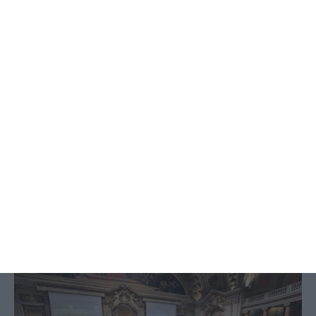
SAIBA MAIS
Parlamento discute mudanças ao
teletrabalho. Veja em direto
ECO,
5 Maio 2021