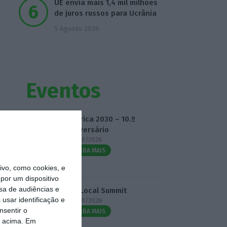
UE envia mais 1,4 mil milhões
de juros russos para Ucrânia
5 Agosto 2026
Eventos
Fábrica 2030 – 10.º
Aniversário
14/10/2026
SAIBA MAIS
vo, como cookies, e
por um dispositivo
sa de audiências e
3.º Local Summit
usar identificação e
07/10/2026
nsentir o
SAIBA MAIS
o acima. Em