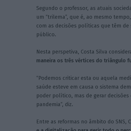
Segundo o professor, as atuais socie
um “trilema”, que é, ao mesmo tempo, c
com as decisões políticas que têm d
público.
Nesta perspetiva, Costa Silva conside
maneira os três vértices do triângulo f
“Podemos criticar esta ou aquela med
saúde esteve em causa o sistema democ
poder político, mas de gerar decisões
pandemia”, diz.
Entre as reformas no âmbito do SNS, Co
e a digitalização para gerir todo o per