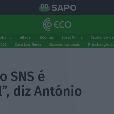
rabalho
eRadar
EContas
Local Online
Capital Verde
2027
Caso Luís Neves
Exames nacionais
Privatização d
do SNS é
, diz António