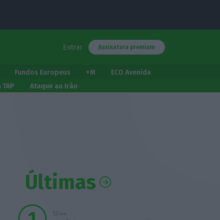
Entrar
Assinatura premium
Fundos Europeus
+M
ECO Avenida
a TAP
Ataque ao Irão
Últimas
13:44