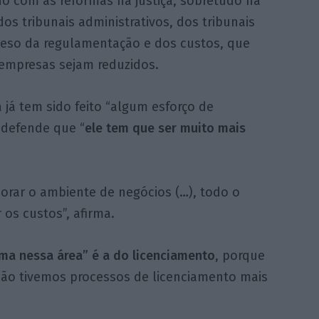
o com as reformas na justiça, sobretudo na
s tribunais administrativos, dos tribunais
 peso da regulamentação e dos custos, que
empresas sejam reduzidos.
 já tem sido feito “algum esforço de
 defende que “
ele tem que ser muito mais
orar o ambiente de negócios (…), todo o
 os custos”, afirma.
rma nessa área” é a do licenciamento
, porque
 não tivemos processos de licenciamento mais