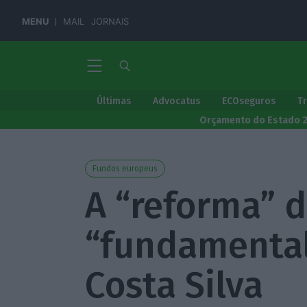
MENU
MAIL
JORNAIS
Últimas
Advocatus
ECOseguros
T
Orçamento do Estado 
Fundos europeus
A “reforma” 
“fundamental”
Costa Silva