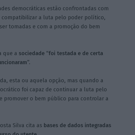
dades democráticas estão confrontadas com
ompatibilizar a luta pelo poder político,
e ser tomadas e com a promoção do bem
ra que a
sociedade “foi testada e de certa
uncionaram”.
ida, esta ou aquela opção, mas quando a
rático foi capaz de continuar a luta pelo
 e promover o bem público para controlar a
sta Silva cita as
bases de dados integradas
curso do utente.