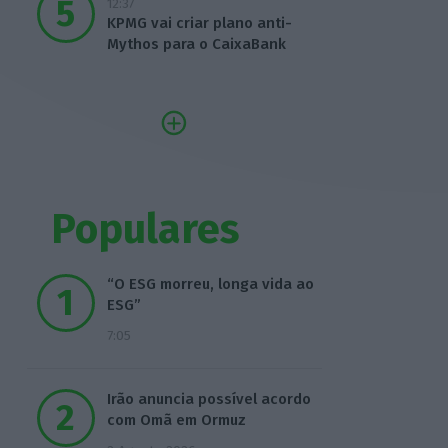
12:37
KPMG vai criar plano anti-
Mythos para o CaixaBank
Populares
“O ESG morreu, longa vida ao
ESG”
7:05
Irão anuncia possível acordo
com Omã em Ormuz