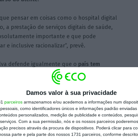
que pensar em coisas como o hospital digital
o, a prestação de serviços digitais de saúde,
bsolutamente importante e que pode
ar e inclusive racionalizar”, prevê.
ilva defende igualmente que o
país tem
 da Europa de medicamentos”.
íntese química fina, da fermentação
Damos valor à sua privacidade
ativas para os medicamentos, tem
31
parceiros
armazenamos e/ou acedemos a informações num dispositi
essoais, como identificadores únicos e informações padrão enviadas 
 dos produtos farmacêuticos e, portanto, se
conteúdos personalizados, medição de publicidade e conteúdos, pesqui
tica industrial e ajudar os decisores
serviços.
Com a sua permissão, nós e os nossos parceiros poderemos 
as, podemos mudar completamente um setor
ção precisos através da procura de dispositivos. Poderá clicar para co
ossa parte e pela parte dos nossos 1731 parceiros, conforme descrit
, garante.