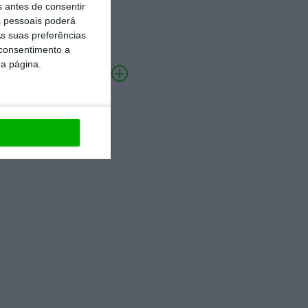
s antes de consentir
 pessoais poderá
s suas preferências
 consentimento a
da página.