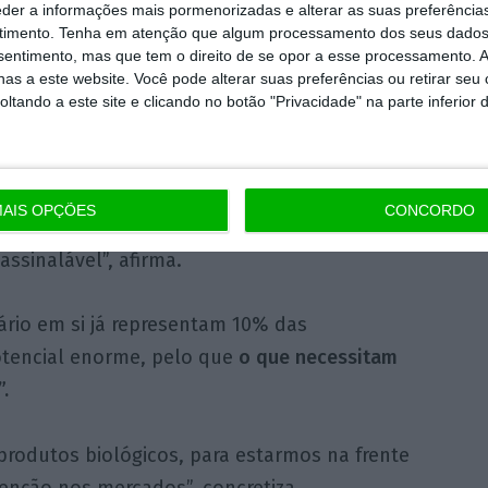
eder a informações mais pormenorizadas e alterar as suas preferência
timento.
Tenha em atenção que algum processamento dos seus dados
nsentimento, mas que tem o direito de se opor a esse processamento. A
o presidente da CNA considera que se deve
as a este website. Você pode alterar suas preferências ou retirar seu
ição energética, na descarbonização
, na
tando a este site e clicando no botão "Privacidade" na parte inferior 
s.
 previne – “mas sem deixar de olhar para
AIS OPÇÕES
CONCORDO
is (…) para o calçado, para o têxtil, para o
assinalável”, afirma.
uário em si já representam 10% das
tencial enorme, pelo que
o que necessitam
.
produtos biológicos, para estarmos na frente
enção nos mercados”, concretiza.