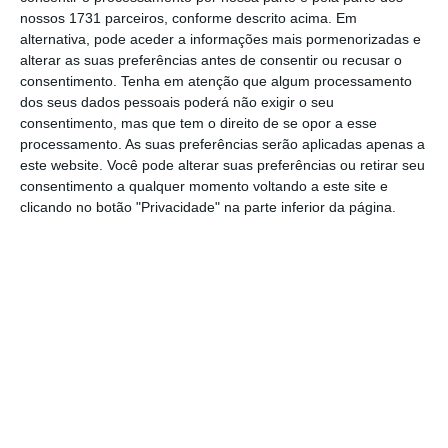
notou o ministro.
nossos 1731 parceiros, conforme descrito acima. Em
alternativa, pode aceder a informações mais pormenorizadas e
alterar as suas preferências antes de consentir ou recusar o
O governante lembrou ainda que Portugal
consentimento.
Tenha em atenção que algum processamento
dos seus dados pessoais poderá não exigir o seu
reservou, no âmbito do Plano de
consentimento, mas que tem o direito de se opor a esse
Recuperação e Resiliência,
1.300 milhões de
processamento. As suas preferências serão aplicadas apenas a
euros para capitalizar as empresas
, sendo que
este website. Você pode alterar suas preferências ou retirar seu
consentimento a qualquer momento voltando a este site e
uma parte deste dinheiro será orientada para
clicando no botão "Privacidade" na parte inferior da página.
“empresas que tenham já alguma dimensão,
que possam ter alguma importância
estratégica, que estão especialmente
orientadas para as exportações, porque
contribuem muito para as compras
nacionais”.
Montante dos créditos em moratória cai para 38,5
mil milhões