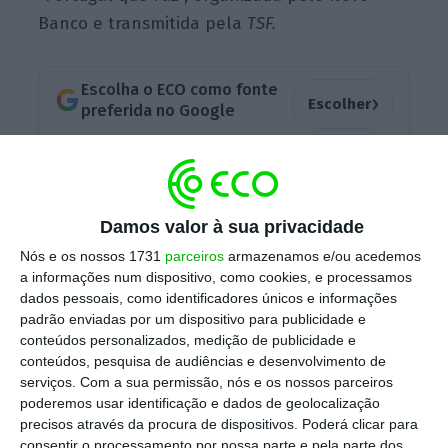
Banco e transmitida pela
TSF.
Escolha o ECO como fonte
›
Escolher
preferida no Google
Siza Vieira já tinha tido oportunidade de
desvendar que os apoios estão a ser
Damos valor à sua privacidade
trabalhados, e voltou a deixar essas soluções.
Em cima da mesa está a possibilidade de
o
Nós e os nossos 1731
parceiros
armazenamos e/ou acedemos
a informações num dispositivo, como cookies, e processamos
Estado conceder garantias públicas sobre uma
dados pessoais, como identificadores únicos e informações
parte do crédito em moratória das empresas
padrão enviadas por um dispositivo para publicidade e
dos setores mais vulneráveis, mas com a
conteúdos personalizados, medição de publicidade e
conteúdos, pesquisa de audiências e desenvolvimento de
condição de o banco aceitar reestruturar o
serviços.
Com a sua permissão, nós e os nossos parceiros
empréstimo
. Esta medida visa “facilitar o
poderemos usar identificação e dados de geolocalização
esforço que os bancos vão ter de fazer”,
precisos através da procura de dispositivos. Poderá clicar para
consentir o processamento por nossa parte e pela parte dos