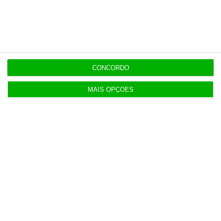
7:07
Exército com 16,5 milhões para compra de veículos
7:07
Quem é Maurício Ribeiro, o principal acionista do
CONCORDO
Conta Lá?
MAIS OPÇÕES
Populares
Na Estónia, com um olho no céu e outro na Rússia
3 Agosto 2026