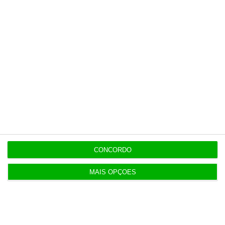
Esta assinatura é uma forma de apoiar
o ECO e os seus jornalistas. A nossa
contrapartida é o jornalismo
independente, rigoroso e credível.
Assine já
Veja todos os planos
CONCORDO
MAIS OPÇÕES
Últimas
20:27
Praias com “impactos significativos” devido ao