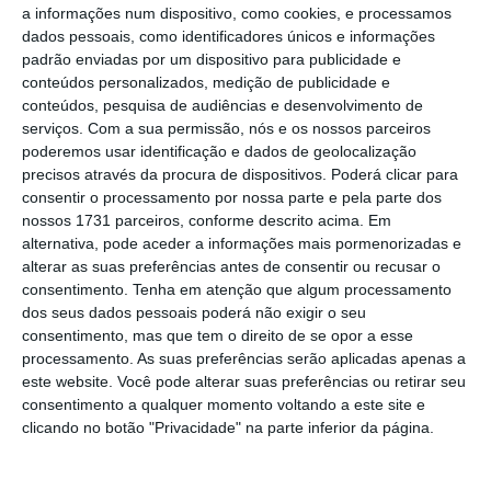
a informações num dispositivo, como cookies, e processamos
dados pessoais, como identificadores únicos e informações
padrão enviadas por um dispositivo para publicidade e
Marta Temido não afasta regresso ao estado de
conteúdos personalizados, medição de publicidade e
emergência
conteúdos, pesquisa de audiências e desenvolvimento de
Ler Mais
serviços.
Com a sua permissão, nós e os nossos parceiros
poderemos usar identificação e dados de geolocalização
precisos através da procura de dispositivos. Poderá clicar para
Neste momento,
Portugal vive num nível de
consentir o processamento por nossa parte e pela parte dos
restrições semelhante ao que se registou nos
nossos 1731 parceiros, conforme descrito acima. Em
alternativa, pode aceder a informações mais pormenorizadas e
últimos meses de 2020
em que o aumento do
alterar as suas preferências antes de consentir ou recusar o
número de casos diários levaria à reativação
consentimento.
Tenha em atenção que algum processamento
do estado de emergência
, um cenário que
dos seus dados pessoais poderá não exigir o seu
consentimento, mas que tem o direito de se opor a esse
para já não se vislumbra dado que processo
processamento. As suas preferências serão aplicadas apenas a
de vacinação está a amparar a pressão no
este website. Você pode alterar suas preferências ou retirar seu
sistema de saúde. A evolução do nível
consentimento a qualquer momento voltando a este site e
clicando no botão "Privacidade" na parte inferior da página.
calculado para Portugal desde o início da
pandemia mostra só ficou ligeiramente