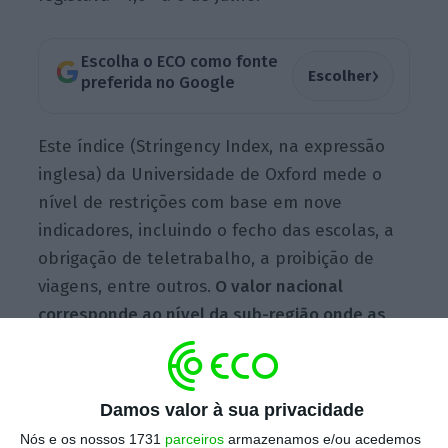
Escolha o ECO como fonte
›
Escolher
preferida no Google
Este índice (Stringency Index, na expressão
inglesa) da Universidade de Oxford mede o
nível de restrições com base em nove
indicadores, incluindo o fecho das escolas, a
obrigação de teletrabalho, a proibição de
viagens, entre outros.
O valor nacional
corresponde ao nível da sub-região onde as
restrições são maiores
,
o que no caso de
Portugal faz diferença uma vez que as
medidas são diferenciadas ao nível do
Damos valor à sua privacidade
concelho.
Nós e os nossos 1731
parceiros
armazenamos e/ou acedemos