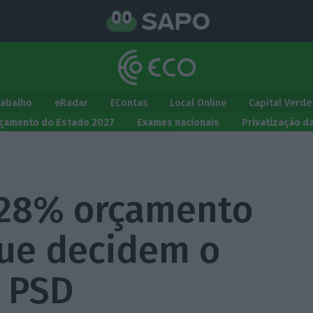
rabalho
eRadar
EContas
Local Online
Capital Verde
çamento do Estado 2027
Exames nacionais
Privatização d
 28% orçamento
que decidem o
o PSD