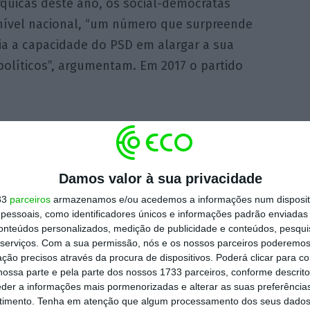
uicas deste ano, os social-democratas
 nível nacional, “um número que surpreende
ia a capacidade do PSD em alargar a sua
políticos”, argumentam. Em 2017 o partido
am 65.411 candidatos, dos quais 27.605 são
lativamente ao género,
os homens continuam
rença é reduzida: 44,56% mulheres e 55,44%
Damos valor à sua privacidade
33
parceiros
armazenamos e/ou acedemos a informações num dispositi
essoais, como identificadores únicos e informações padrão enviadas 
conteúdos personalizados, medição de publicidade e conteúdos, pesqui
 com um equilíbrio na paridade homens-
serviços.
Com a sua permissão, nós e os nossos parceiros poderemos 
gidos”, nota o comunicado, referindo-se à
ção precisos através da procura de dispositivos. Poderá clicar para co
um dos sexos definida pela lei da paridade.
ossa parte e pela parte dos nossos 1733 parceiros, conforme descrit
eder a informações mais pormenorizadas e alterar as suas preferência
PSD lamentou que o partido não consiga ter
timento.
Tenha em atenção que algum processamento dos seus dados