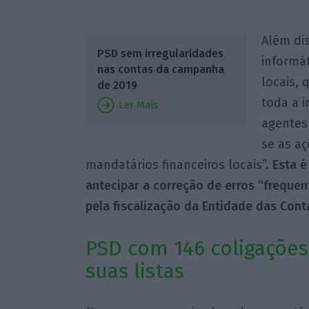
Além dis
PSD sem irregularidades
informát
nas contas da campanha
locais, 
de 2019
toda a i
Ler Mais
agentes 
se as a
mandatários financeiros locais”.
Esta é
antecipar a correção de erros “freque
pela fiscalização da Entidade das Conta
PSD com 146 coligações
suas listas