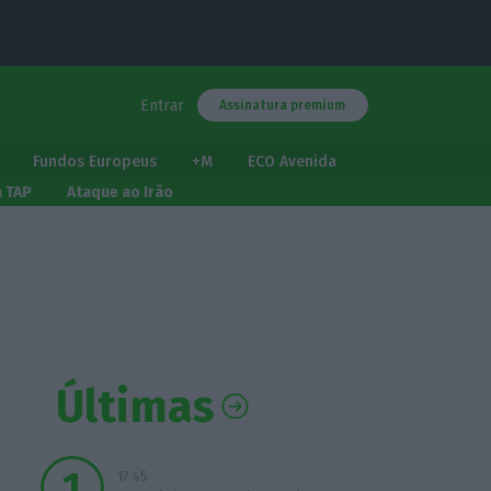
Entrar
Assinatura premium
Fundos Europeus
+M
ECO Avenida
a TAP
Ataque ao Irão
Últimas
17:45