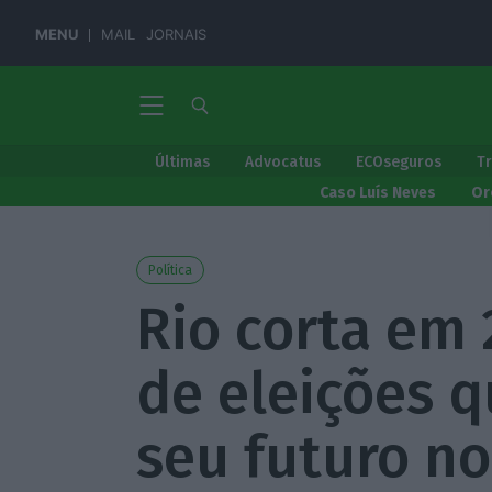
MENU
MAIL
JORNAIS
Últimas
Advocatus
ECOseguros
T
Caso Luís Neves
Or
Política
Rio corta em
de eleições 
seu futuro n