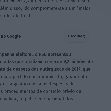
asto em 2017
, ano em que o PSD teve o seu
 Além disso, Rio compromete-se a um “maior
anha eleitoral.
›
a no Google
Escolher
panha eleitoral, o PSD apresentou
eradas que totalizam cerca de 9,2 milhões de
te de despesa das autárquicas de 2017, que
firma o partido em comunicado, garantindo
gor na gestão das suas despesas de
os procedimentos de controlo prévio da
m validação pela sede nacional dos