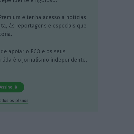
dependente e rigoroso.
Premium e tenha acesso a notícias
nta, às reportagens e especiais que
ória.
 de apoiar o ECO e os seus
artida é o jornalismo independente,
Assine já
todos os planos