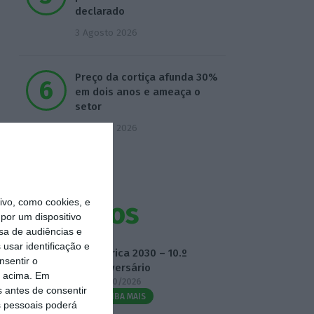
declarado
3 Agosto 2026
Preço da cortiça afunda 30%
em dois anos e ameaça o
setor
3 Agosto 2026
vo, como cookies, e
Eventos
por um dispositivo
sa de audiências e
usar identificação e
Fábrica 2030 – 10.º
nsentir o
Aniversário
o acima. Em
14/10/2026
s antes de consentir
SAIBA MAIS
 pessoais poderá