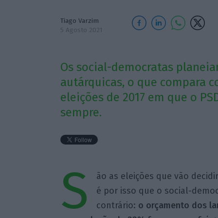
Tiago Varzim
5 Agosto 2021
Os social-democratas planeia
autárquicas, o que compara c
eleições de 2017 em que o PSD
sempre.
S
ão as eleições que vão decidi
é por isso que o social-democ
contrário:
o orçamento dos lar