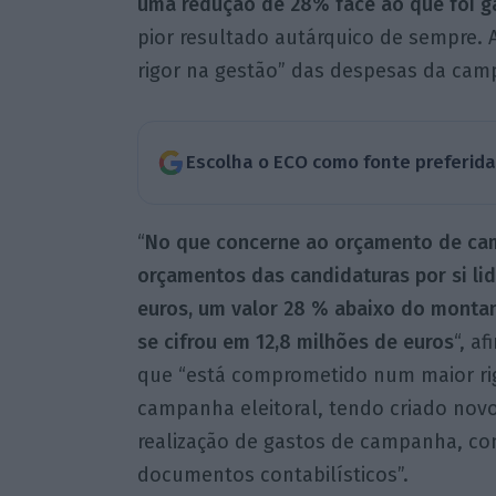
uma redução de 28% face ao que foi g
pior resultado autárquico de sempre.
rigor na gestão” das despesas da camp
Escolha o ECO como fonte preferid
“
No que concerne ao orçamento de cam
orçamentos das candidaturas por si lid
euros, um valor 28 % abaixo do montan
se cifrou em 12,8 milhões de euros
“, a
que “está comprometido num maior ri
campanha eleitoral, tendo criado nov
realização de gastos de campanha, co
documentos contabilísticos”.