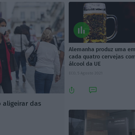
Alemanha produz uma e
cada quatro cervejas co
álcool da UE
ECO,
5 Agosto 2021
aligeirar das