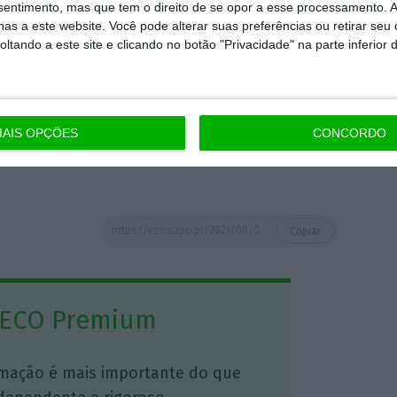
das por mulheres: “Queremos ter mulheres
nsentimento, mas que tem o direito de se opor a esse processamento. A
as a este website. Você pode alterar suas preferências ou retirar seu
 mulheres,
no entanto, batemos de frente com
tando a este site e clicando no botão "Privacidade" na parte inferior 
s disponíveis
“, disse.
datos encontra-se na faixa entre os 31 e os
AIS OPÇÕES
CONCORDO
têm mais de 50 anos (32%) e depois os que
https://eco.sapo.pt/2021/08/05/rio-corta-em-28-orcamento-de-eleicoes-que-decidem-o-seu-futuro-no-psd/
Copiar
 ECO Premium
mação é mais importante do que