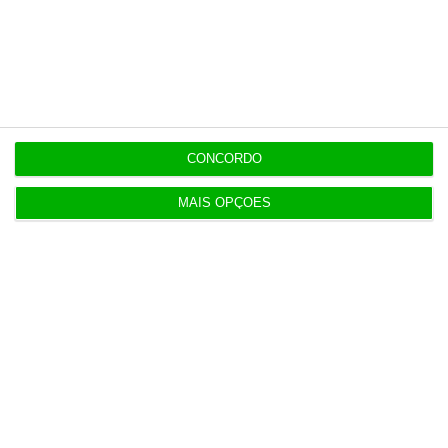
20:27
Praias com “impactos significativos” devido ao
mau tempo
20:24
CONCORDO
Vending de Oliveira do Bairro compra fábrica de
copos e café
MAIS OPÇÕES
Populares
Francesa Barrière “vai mudar muito” casino da
Póvoa e está a avaliar jogo online