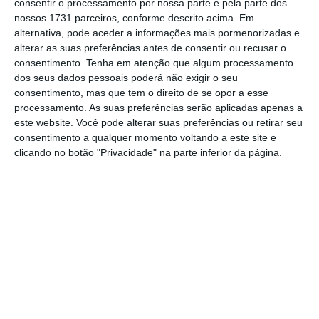
consentir o processamento por nossa parte e pela parte dos
nossos 1731 parceiros, conforme descrito acima. Em
alternativa, pode aceder a informações mais pormenorizadas e
Para sustentar a sua reivindicação, a
AHRESP
alterar as suas preferências antes de consentir ou recusar o
socorre-se de um estudo da consultora PwC
consentimento.
Tenha em atenção que algum processamento
que concluía que a descida temporária do IVA
dos seus dados pessoais poderá não exigir o seu
consentimento, mas que tem o direito de se opor a esse
impediria o encerramento de dez mil
processamento. As suas preferências serão aplicadas apenas a
empresas e a destruição de 46 mil postos de
este website. Você pode alterar suas preferências ou retirar seu
trabalho. “O estudo tinha, no entanto, como
consentimento a qualquer momento voltando a este site e
clicando no botão "Privacidade" na parte inferior da página.
base um cenário menos pessimista do que a
realidade veio comprovar. Enquanto o estudo
da PwC previa uma quebra de 31,1% no
volume de negócios entre 2019 e 2020, os
dados oficiais do Governo revelaram uma
quebra de 41%”, refere a mesma nota.
As exigências da AHRESP não são novas. Em
julho,
apresentou o plano “Enfrentar a