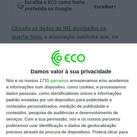
Escolha o ECO como fonte
›
Escolher
preferida no Google
Citando os dados do INE divulgados na
quarta-feira,
a associação sublinha que, no
segundo trimestre
, “o canal HORECA perdeu
32.400 postos de trabalho face ao período
homólogo
, quando a crise já se fazia sentir
intensamente” neste setor. “Este nível de
Damos valor à sua privacidade
desemprego, que podia ter sido evitado,
Nós e os nossos 1731
parceiros
armazenamos e/ou acedemos
a informações num dispositivo, como cookies, e processamos
poderá ser ainda estancado se a aplicação
dados pessoais, como identificadores únicos e informações
temporária da taxa reduzida do IVA se
padrão enviadas por um dispositivo para publicidade e
concretizar”, sublinha a associação numa
conteúdos personalizados, medição de publicidade e
conteúdos, pesquisa de audiências e desenvolvimento de
nota enviada às redações, lembrando que a
serviços.
Com a sua permissão, nós e os nossos parceiros
descida do IVA é uma medida que tem sido
poderemos usar identificação e dados de geolocalização
implementada em diversos países.
precisos através da procura de dispositivos. Poderá clicar para