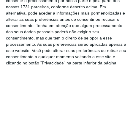
estabelecida a meta, os números oficiais não
consentir o processamento por nossa parte e pela parte dos
nossos 1731 parceiros, conforme descrito acima. Em
são muito animadores face ao objetivo
alternativa, pode aceder a informações mais pormenorizadas e
definido. De acordo com
dados
revelados pelo
alterar as suas preferências antes de consentir ou recusar o
Banco de Portugal (BdP), o
primeiro semestre
consentimento.
Tenha em atenção que algum processamento
dos seus dados pessoais poderá não exigir o seu
fechou com uma receita de 2.398 milhões de
consentimento, mas que tem o direito de se opor a esse
euros, valor que corresponde a apenas 25% da
processamento. As suas preferências serão aplicadas apenas a
meta definida pelo Governo para o total do
este website. Você pode alterar suas preferências ou retirar seu
consentimento a qualquer momento voltando a este site e
ano
.
clicando no botão "Privacidade" na parte inferior da página.
Receitas com o turismo até junho
Crédito mensal
800
700
600
500