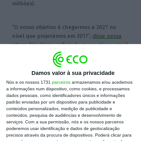
milhões).
“O nosso objetivo é chegarmos a 2027 no
nível que projetámos em 2017”,
disse nessa
altura Siza Vieira
, referindo que o plano prevê
um investimento de 6.112 milhões de euros
para ajudar o setor através de diversas
medidas. Além disso, a curto prazo,
Damos valor à sua privacidade
estabeleceu-se o objetivo de
fechar 2021 com
Nós e os nossos 1731
parceiros
armazenamos e/ou acedemos
um total de 9.303 milhões de euros em
a informações num dispositivo, como cookies, e processamos
dados pessoais, como identificadores únicos e informações
receitas
, um número abaixo dos resultados
padrão enviadas por um dispositivo para publicidade e
pré-pandemia, mas acima dos registados no
conteúdos personalizados, medição de publicidade e
ano passado.
conteúdos, pesquisa de audiências e desenvolvimento de
serviços.
Com a sua permissão, nós e os nossos parceiros
poderemos usar identificação e dados de geolocalização
Cerca de três meses depois de ser
precisos através da procura de dispositivos. Poderá clicar para