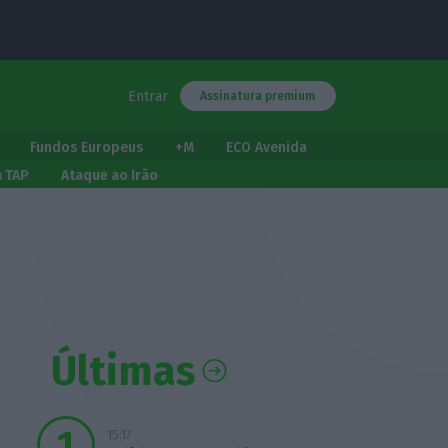
Entrar
Assinatura premium
Fundos Europeus
+M
ECO Avenida
a TAP
Ataque ao Irão
Últimas
15:17