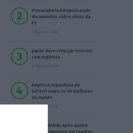
Procuradoria Europeia pede
documentos sobre obras da
PJ
3 Agosto 2026
Japão deve reforçar exército
com urgência
4 Agosto 2026
Empresa espanhola de
EdTech entre as 50 melhores
do mundo
5 Agosto 2026
Mulher detida após quatro
esfaqueamentos em Londres