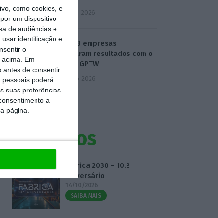
vo, como cookies, e
5 Agosto 2026
por um dispositivo
sa de audiências e
usar identificação e
Como 23 empresas
nsentir o
alcançaram resultados com o
o acima. Em
modelo GPTW
s antes de consentir
6 Agosto 2026
 pessoais poderá
s suas preferências
 consentimento a
da página.
Eventos
Fábrica 2030 – 10.º
Aniversário
14/10/2026
SAIBA MAIS