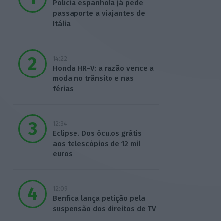
Polícia espanhola já pede
passaporte a viajantes de
Itália
14:22
Honda HR-V: a razão vence a
moda no trânsito e nas
férias
12:34
Eclipse. Dos óculos grátis
aos telescópios de 12 mil
euros
12:09
Benfica lança petição pela
suspensão dos direitos de TV