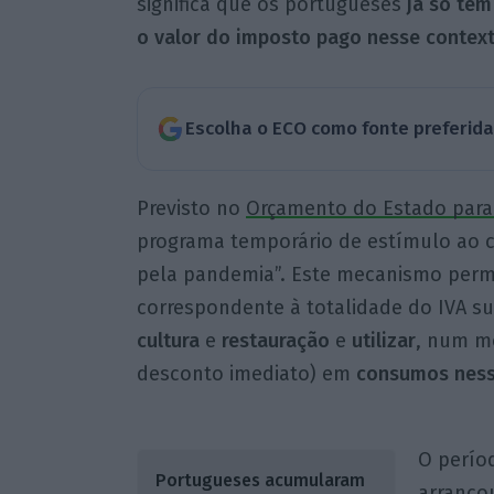
significa que os portugueses
já só têm
o valor do imposto pago nesse context
Escolha o ECO como fonte preferid
Previsto no
Orçamento do Estado para
programa temporário de estímulo ao 
pela pandemia”. Este mecanismo permi
correspondente à totalidade do IVA 
cultura
e
restauração
e
utilizar
, num m
desconto imediato) em
consumos nes
O perío
Portugueses acumularam
arrancou