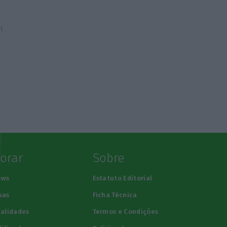
1
lorar
Sobre
ews
Estatuto Editorial
sas
Ficha Técnica
alidades
Termos e Condições