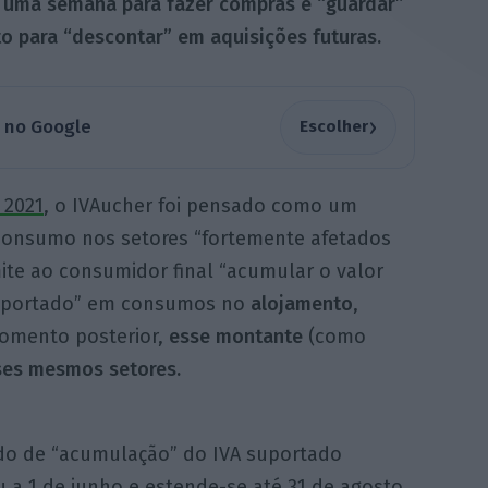
 uma semana para fazer compras e “guardar”
o para “descontar” em aquisições futuras.
›
a no Google
Escolher
 2021
, o IVAucher foi pensado como um
consumo nos setores “fortemente afetados
te ao consumidor final “acumular o valor
suportado” em consumos no
alojamento
,
omento posterior,
esse montante
(como
ses mesmos
setores.
do de “acumulação” do IVA suportado
 a 1 de junho e estende-se até 31 de agosto.