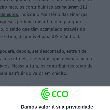
eiro mês, os contribuintes
acumularam 21,2
 de euros
, indicou o Ministério das Finanças.
ugueses podem consultar, em qualquer
o, o
saldo que têm acumulado através do
-Fatura, disponível para iOS e Android.
poderá, depois, ser descontado, entre 1 de
nos setores já referidos, que deverão incluir
livros
. Nessa altura, os contribuintes terão de
ara usufruir do valor em crédito.
idores
200 milhões de euros através do
or se o consumo superar as expectativas. Da
ste programa não tem sido a melhor: os
Damos valor à sua privacidade