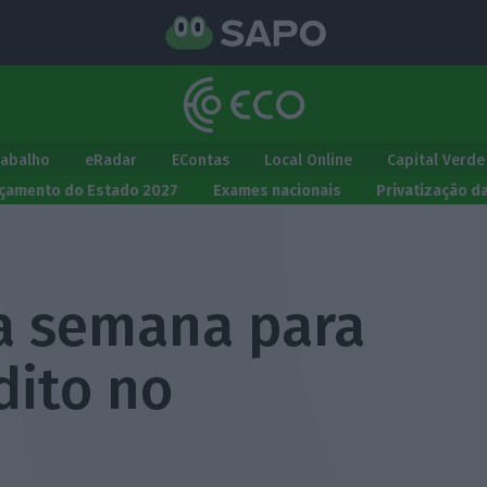
rabalho
eRadar
EContas
Local Online
Capital Verde
çamento do Estado 2027
Exames nacionais
Privatização d
a semana para
dito no