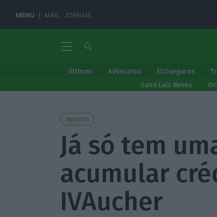
MENU
MAIL
JORNAIS
Últimas
Advocatus
ECOseguros
T
Caso Luís Neves
Or
Impostos
Já só tem um
acumular cré
IVAucher