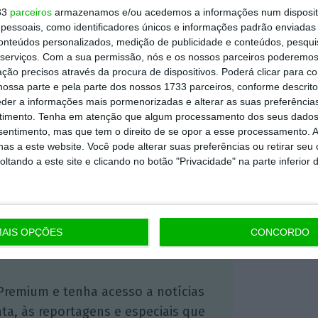
 adesão
e a Confederação do Comércio e
33
parceiros
armazenamos e/ou acedemos a informações num dispositi
cácia no incentivo ao consumo
. “Não penso
essoais, como identificadores únicos e informações padrão enviadas 
do IVAucher em termos de consumo”, disse
conteúdos personalizados, medição de publicidade e conteúdos, pesqui
serviços.
Com a sua permissão, nós e os nossos parceiros poderemos 
O.
ção precisos através da procura de dispositivos. Poderá clicar para co
ossa parte e pela parte dos nossos 1733 parceiros, conforme descrit
eder a informações mais pormenorizadas e alterar as suas preferência
timento.
Tenha em atenção que algum processamento dos seus dados
https://eco.sapo.pt/2021/08/24/ja-so-tem-uma-semana-para-acumular-credito-no-ivaucher/
Copiar
nsentimento, mas que tem o direito de se opor a esse processamento. A
as a este website. Você pode alterar suas preferências ou retirar seu
tando a este site e clicando no botão "Privacidade" na parte inferior 
 ECO Premium
mação é mais importante do que
AIS OPÇÕES
CONCORDO
dependente e rigoroso.
Premium e tenha acesso a notícias
nta, às reportagens e especiais que