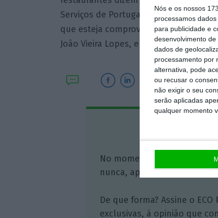
restaurantes dizem que tem tido
fraca
Nós e os nossos 17
Serviços de Portugal
duvida da sua efi
processamos dados p
que esteja comprovado o efeito real 
para publicidade e 
desenvolvimento de 
João Vieira Lopes, em entrevista ao EC
dados de geolocaliza
processamento por n
alternativa, pode ac
ou recusar o consen
não exigir o seu co
serão aplicadas apen
qualquer momento vol
Assine o
No momento em que a infor
M
nunca, apoie o jornalismo in
De que forma? Assine o ECO 
exclusivas, à opinião que co