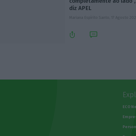
completamente ao lado”,
diz APEL
Mariana Espírito Santo,
17 Agosto 202
Exp
e
ECO N
Empre
Person