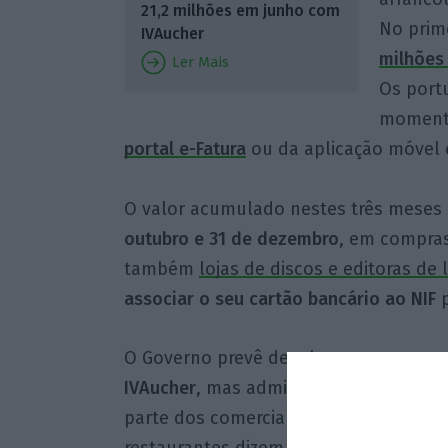
21,2 milhões em junho com
No prim
IVAucher
milhões
Ler Mais
Os port
moment
portal e-Fatura
ou da aplicação móvel e
O valor acumulado nestes três meses
outubro e 31 de dezembro
, em compras 
também
lojas de discos e editoras de
associar o seu cartão bancário ao NIF
p
O Governo prevê devolver aos consum
IVAucher
, mas admite um valor superi
parte dos comerciantes, a receção de