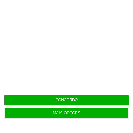
especiais que mostram o outro lado da
história.
Esta assinatura é uma forma de apoiar
o ECO e os seus jornalistas. A nossa
contrapartida é o jornalismo
independente, rigoroso e credível.
Assine já
Veja todos os planos
CONCORDO
MAIS OPÇÕES
Últimas