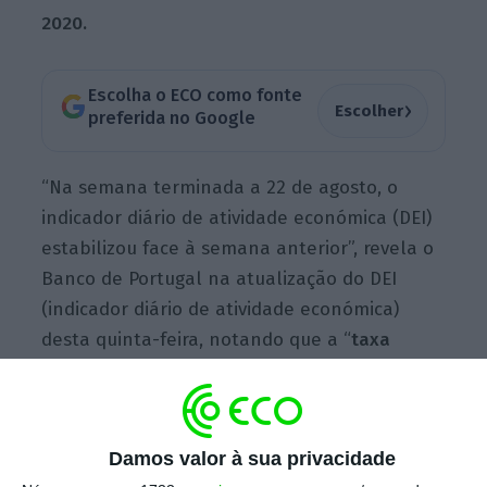
2020.
Escolha o ECO como fonte
›
Escolher
preferida no Google
“Na semana terminada a 22 de agosto, o
indicador diário de atividade económica (DEI)
estabilizou face à semana anterior”, revela o
Banco de Portugal na atualização do DEI
(indicador diário de atividade económica)
desta quinta-feira, notando que a “
taxa
bienal correspondente aumentou no mesmo
período
“. A taxa bienal esteve por curtos
períodos em terreno positivo, mas depois caiu
Damos valor à sua privacidade
em julho, voltando agora a crescer.