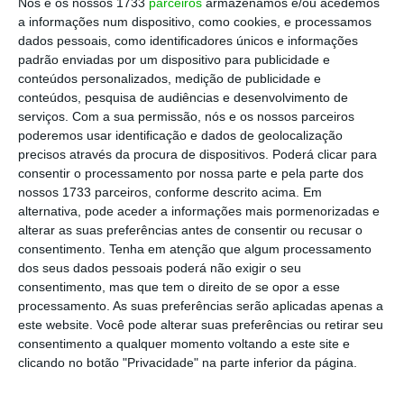
Nós e os nossos 1733
parceiros
armazenamos e/ou acedemos
a informações num dispositivo, como cookies, e processamos
dados pessoais, como identificadores únicos e informações
Portugal na cauda da OCDE no regresso ao PIB pré-
padrão enviadas por um dispositivo para publicidade e
Covid
conteúdos personalizados, medição de publicidade e
Ler Mais
conteúdos, pesquisa de audiências e desenvolvimento de
serviços.
Com a sua permissão, nós e os nossos parceiros
poderemos usar identificação e dados de geolocalização
DEI volta a crescer na comparação
precisos através da procura de dispositivos. Poderá clicar para
consentir o processamento por nossa parte e pela parte dos
com acumulado de 2019 e 2020
nossos 1733 parceiros, conforme descrito acima. Em
alternativa, pode aceder a informações mais pormenorizadas e
alterar as suas preferências antes de consentir ou recusar o
consentimento.
Tenha em atenção que algum processamento
dos seus dados pessoais poderá não exigir o seu
consentimento, mas que tem o direito de se opor a esse
processamento. As suas preferências serão aplicadas apenas a
este website. Você pode alterar suas preferências ou retirar seu
consentimento a qualquer momento voltando a este site e
clicando no botão "Privacidade" na parte inferior da página.