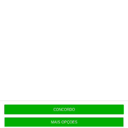
Últimas
11:04
AT tem 5,2 milhões para “renovação parcial” dos
data centers
10:39
Mais sanções para reincidentes na discriminação
salarial
9:36
CONCORDO
“Não acredito que Proença tenha interferido” no
caso Benfica
MAIS OPÇÕES