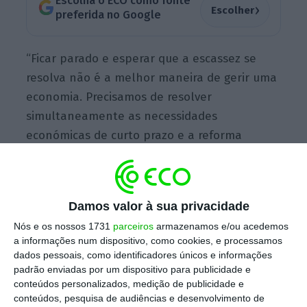
Escolha o ECO como fonte
›
Escolher
preferida no Google
“Ficar parado e esperar que a escassez se
resolva não é a melhor maneira de gerir uma
economia. Precisamos de resolver
simultaneamente as necessidades
económicas de curto prazo e a reforma
económica de longo prazo”, afirmou o diretor
geral da CBI, Tony Danker, em comunicado.
Damos valor à sua privacidade
A CBI, que representa 190.000 empresas com
Nós e os nossos 1731
parceiros
armazenamos e/ou acedemos
a informações num dispositivo, como cookies, e processamos
mais de sete milhões de funcionários, quer
dados pessoais, como identificadores únicos e informações
que o Governo aumente a lista de profissões
padrão enviadas por um dispositivo para publicidade e
específicas que alivia as restrições ao
conteúdos personalizados, medição de publicidade e
conteúdos, pesquisa de audiências e desenvolvimento de
recrutamento de estrangeiros, para incluir,