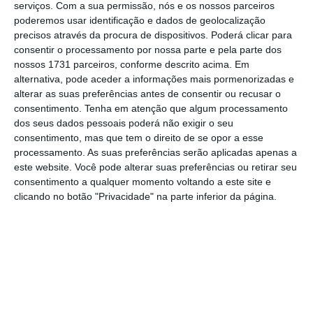
serviços.
Com a sua permissão, nós e os nossos parceiros
por exemplo,
motoristas de veículos pesados,
poderemos usar identificação e dados de geolocalização
soldadores, talhantes e pedreiros
. Outras
precisos através da procura de dispositivos. Poderá clicar para
consentir o processamento por nossa parte e pela parte dos
funções identificadas como tendo carências
nossos 1731 parceiros, conforme descrito acima. Em
são a apanha de frutas e flores, limpezas,
alternativa, pode aceder a informações mais pormenorizadas e
cozinha, montagem de andaimes ou
alterar as suas preferências antes de consentir ou recusar o
consentimento.
Tenha em atenção que algum processamento
carpintaria.
dos seus dados pessoais poderá não exigir o seu
consentimento, mas que tem o direito de se opor a esse
A lista que o Governo identificou, aliviando os
processamento. As suas preferências serão aplicadas apenas a
este website. Você pode alterar suas preferências ou retirar seu
requisitos para atribuir vistos de trabalho, é
consentimento a qualquer momento voltando a este site e
sobretudo composta por profissionais
clicando no botão "Privacidade" na parte inferior da página.
qualificadas, como
cientistas, engenheiros,
informáticos, profissionais de saúde,
veterinários ou arquitetos
.
Ofertas de emprego sem procura em máximos de
quatro anos