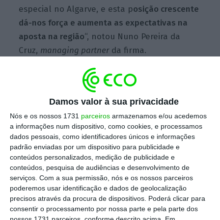
especial no Algarve, e esta p
osição crescente
dá-nos força e aumenta as expectativas na
aposta na região
“, notou Nuno Pereira da
Cruz,
managing partner
da firma.
Como gerir escritórios em tempos de pandemia?
Damos valor à sua privacidade
PREMIUM
Nós e os nossos 1731
parceiros
armazenamos e/ou acedemos
Ler Mais
a informações num dispositivo, como cookies, e processamos
dados pessoais, como identificadores únicos e informações
padrão enviadas por um dispositivo para publicidade e
No sul do país a CRS Advogados conta com
conteúdos personalizados, medição de publicidade e
uma
equipa de advogados especializados
e
conteúdos, pesquisa de audiências e desenvolvimento de
com experiência em Private Clients
dada a
serviços.
Com a sua permissão, nós e os nossos parceiros
poderemos usar identificação e dados de geolocalização
“crescente procura por este tipo de cliente
precisos através da procura de dispositivos. Poderá clicar para
em especial pela região do Algarve”, e
estará
consentir o processamento por nossa parte e pela parte dos
focada nos setores da indústria, imobiliário e
nossos 1731 parceiros, conforme descrito acima. Em