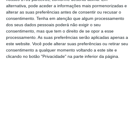
alternativa, pode aceder a informações mais pormenorizadas e
do turismo.
alterar as suas preferências antes de consentir ou recusar o
consentimento.
Tenha em atenção que algum processamento
“O novo escritório é o
resultado do
dos seus dados pessoais poderá não exigir o seu
consentimento, mas que tem o direito de se opor a esse
crescimento da CRS ao longo de seis anos
e
processamento. As suas preferências serão aplicadas apenas a
passa assim a oferecer aos seus clientes uma
este website. Você pode alterar suas preferências ou retirar seu
presença alargada em todo o território
consentimento a qualquer momento voltando a este site e
clicando no botão "Privacidade" na parte inferior da página.
continental”, refere a firma em comunicado.
Telmo Guerreiro Semião, coordenador do novo
escritório em Almancil, sublinha que “esta
expansão é uma
aposta da CRS Advogados na
recuperação da economia local e na resiliência
das empresas
, acreditando que as mesmas
irão crescer e saber transformar as
adversidades em oportunidades”.