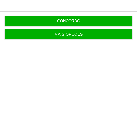
Sérvulo assessora SCP na compra do Holmes
CONCORDO
Place Alvalade
3 Agosto 2026
MAIS OPÇÕES
Tribunal volta a contrariar AT sobre tributação de
cauções
4 Agosto 2026
Beja investe mais de 2,1 milhões para distribuição
de água
4 Agosto 2026
EUA e Polónia debatem criação de bases militares
permanentes
5 Agosto 2026