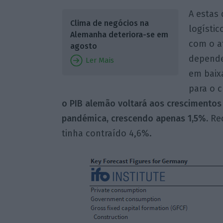
A estas
Clima de negócios na
logístic
Alemanha deteriora-se em
com o a
agosto
depende
Ler Mais
em baix
para o 
o PIB alemão voltará aos crescimentos
pandémica, crescendo apenas 1,5%.
Rec
tinha contraído 4,6%.