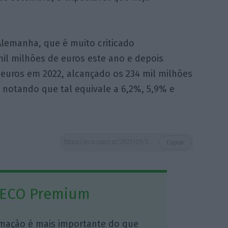
Alemanha, que é muito criticado
 mil milhões de euros este ano e depois
 euros em 2022, alcançado os 234 mil milhões
, notando que tal equivale a 6,2%, 5,9% e
https://eco.sapo.pt/2021/09/22/ifo-reve-em-baixa-crescimento-alemao-para-25-em-2021/
Copiar
 ECO Premium
mação é mais importante do que