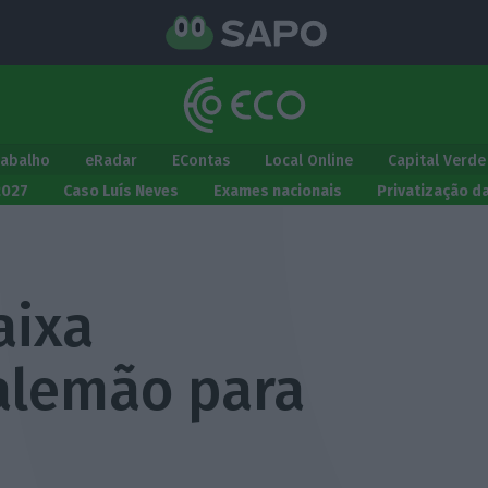
rabalho
eRadar
EContas
Local Online
Capital Verde
2027
Caso Luís Neves
Exames nacionais
Privatização d
aixa
alemão para