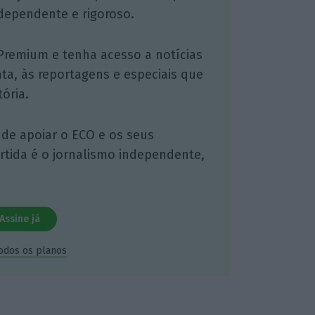
dependente e rigoroso.
Premium e tenha acesso a notícias
nta, às reportagens e especiais que
ória.
 de apoiar o ECO e os seus
artida é o jornalismo independente,
Assine já
todos os planos