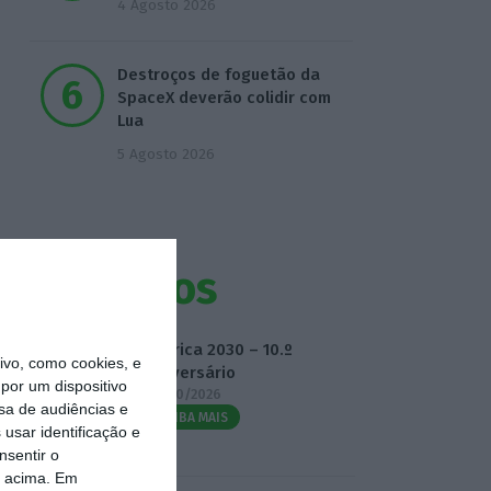
4 Agosto 2026
Destroços de foguetão da
SpaceX deverão colidir com
Lua
5 Agosto 2026
Eventos
Fábrica 2030 – 10.º
vo, como cookies, e
Aniversário
por um dispositivo
14/10/2026
sa de audiências e
SAIBA MAIS
usar identificação e
nsentir o
o acima. Em