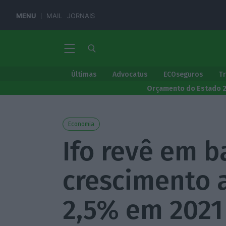
MENU
MAIL
JORNAIS
Últimas
Advocatus
ECOseguros
T
Orçamento do Estado 
Economia
Ifo revê em b
crescimento 
2,5% em 2021