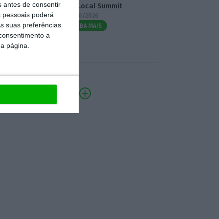
s antes de consentir
3.º Local Summit
 pessoais poderá
07/10/2026
s suas preferências
SAIBA MAIS
 consentimento a
da página.