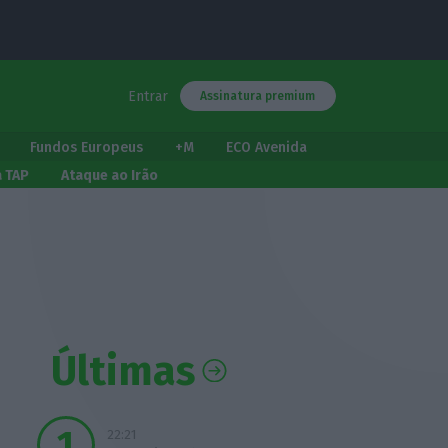
Entrar
Assinatura premium
Fundos Europeus
+M
ECO Avenida
a TAP
Ataque ao Irão
Últimas
22:21