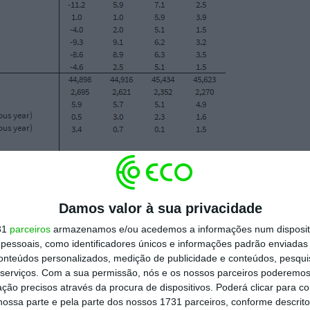
Damos valor à sua privacidade
31
parceiros
armazenamos e/ou acedemos a informações num dispositi
essoais, como identificadores únicos e informações padrão enviadas 
conteúdos personalizados, medição de publicidade e conteúdos, pesqui
serviços.
Com a sua permissão, nós e os nossos parceiros poderemos 
 será mais acentuado no próximo ano — já
ção precisos através da procura de dispositivos. Poderá clicar para co
ossa parte e pela parte dos nossos 1731 parceiros, conforme descrit
trições relacionadas com a pandemia e também