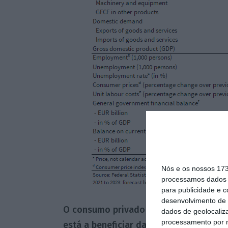
Nós e os nossos 17
processamos dados p
para publicidade e 
desenvolvimento de 
O consumo privado — cujo crescimento
dados de geolocaliza
processamento por n
está a beneficiar da retirada das res