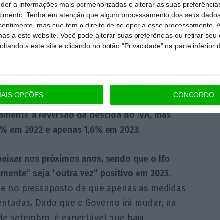
eder a informações mais pormenorizadas e alterar as suas preferência
áveis graças ao progresso da vacinação
,
timento.
Tenha em atenção que algum processamento dos seus dados
nsentimento, mas que tem o direito de se opor a esse processamento. A
rescimento do emprego em certos serviços. O
as a este website. Você pode alterar suas preferências ou retirar seu
á voltar ao nível pré-crise no próximo ano.
tando a este site e clicando no botão "Privacidade" na parte inferior 
á favorável, baixando para 5,7% este ano,
r que fica um ponto percentual abaixo do
AIS OPÇÕES
CONCORDO
 de inflação irá acelerar para 3% este ano por
amente a reversão da descida do IVA, mas
3% em 2022 e apenas 1,6% em 2023.
baixar nos próximos anos, sendo que o Ifo
lmente” seja “outra vez” positivo em 2023.
ase no pressuposto de que apenas as medidas
mentadas. Dado que o Governo irá mudar, na
 de setembro, é expectável que haja