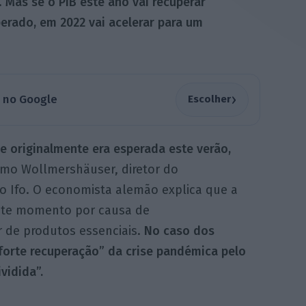
.
Mas se o PIB este ano vai recuperar
erado, em 2022 vai acelerar para um
›
a no Google
Escolher
e originalmente era esperada este verão,
Timo Wollmershäuser, diretor do
o Ifo. O economista alemão explica que a
este momento por causa de
r de produtos essenciais.
No caso dos
 “forte recuperação” da crise pandémica pelo
vidida”.