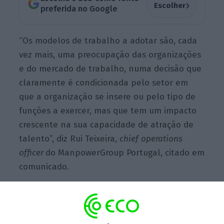
›
Escolher
preferida no Google
“Os modelos de trabalho a adotar são, cada
vez mais, uma preocupação das organizações
e do mercado de trabalho, numa decisão que
claramente é condicionada pelo setor em
que a organização se insere ou pelo tipo de
funções a exercer, mas que tem um impacto
crescente na sua capacidade de atração de
talento”, diz Rui Teixeira,
chief
operations
officer
do ManpowerGroup Portugal, citado em
comunicado.
Espaços de trabalho flexíveis ganham força