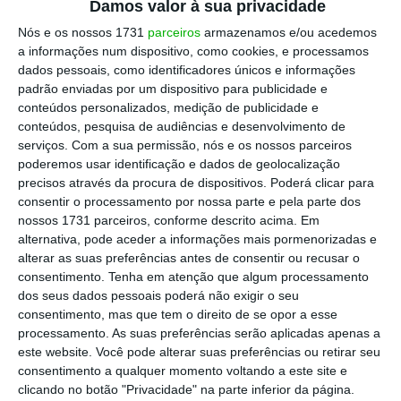
Ler Mais
Damos valor à sua privacidade
Nós e os nossos 1731
parceiros
armazenamos e/ou acedemos
a informações num dispositivo, como cookies, e processamos
“Percebemos que os modelos de
dados pessoais, como identificadores únicos e informações
padrão enviadas por um dispositivo para publicidade e
teletrabalho, em formato remoto ou híbrido,
conteúdos personalizados, medição de publicidade e
estão cada vez mais presentes, sendo bem
conteúdos, pesquisa de audiências e desenvolvimento de
valorizados pelos trabalhadores, que não
serviços.
Com a sua permissão, nós e os nossos parceiros
poderemos usar identificação e dados de geolocalização
querem perder a flexibilidade adquirida
precisos através da procura de dispositivos. Poderá clicar para
durante a pandemia. As organizações devem
consentir o processamento por nossa parte e pela parte dos
ir ao encontro destas suas preferências, e
nossos 1731 parceiros, conforme descrito acima. Em
alternativa, pode aceder a informações mais pormenorizadas e
apostar em modelos que promovam a
alterar as suas preferências antes de consentir ou recusar o
flexibilidade de horários e de locais de
consentimento.
Tenha em atenção que algum processamento
trabalho, mas também outros incentivos que
dos seus dados pessoais poderá não exigir o seu
consentimento, mas que tem o direito de se opor a esse
incentivem a autonomia e a conciliação entre
processamento. As suas preferências serão aplicadas apenas a
trabalho e vida pessoal. Só assim poderão
este website. Você pode alterar suas preferências ou retirar seu
desenvolver uma proposta de valor única que
consentimento a qualquer momento voltando a este site e
clicando no botão "Privacidade" na parte inferior da página.
as torne mais competitivas no atual contexto